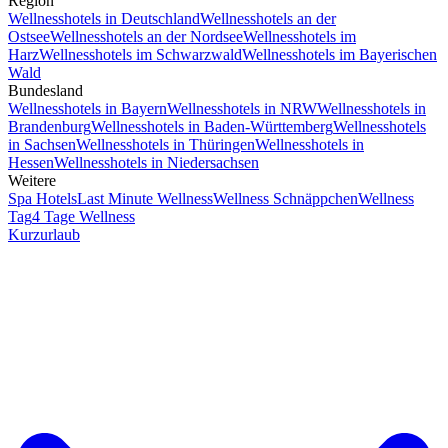
Region
Wellnesshotels in Deutschland
Wellnesshotels an der
Ostsee
Wellnesshotels an der Nordsee
Wellnesshotels im
Harz
Wellnesshotels im Schwarzwald
Wellnesshotels im Bayerischen
Wald
Bundesland
Wellnesshotels in Bayern
Wellnesshotels in NRW
Wellnesshotels in
Brandenburg
Wellnesshotels in Baden-Württemberg
Wellnesshotels
in Sachsen
Wellnesshotels in Thüringen
Wellnesshotels in
Hessen
Wellnesshotels in Niedersachsen
Weitere
Spa Hotels
Last Minute Wellness
Wellness Schnäppchen
Wellness
Tag
4 Tage Wellness
Kurzurlaub