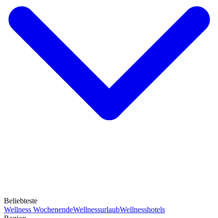
Beliebteste
Wellness Wochenende
Wellnessurlaub
Wellnesshotels