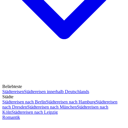
Beliebteste
Städtereisen
Städtereisen innerhalb Deutschlands
Städte
Städtereisen nach Berlin
Städtereisen nach Hamburg
Städtereisen
nach Dresden
Städtereisen nach München
Städtereisen nach
Köln
Städtereisen nach Leipzig
Romantik