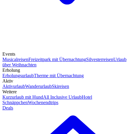
Events
Musicalreisen
Freizeitpark mit Übernachtung
Silvesterreisen
Urlaub
über Weihnachten
Erholung
Erholungsurlaub
Therme mit Übernachtung
Aktiv
Aktivurlaub
Wanderurlaub
Skireisen
Weitere
Kurzurlaub mit Hund
All Inclusive Urlaub
Hotel
Schnäppchen
Wochenendtrips
Deals