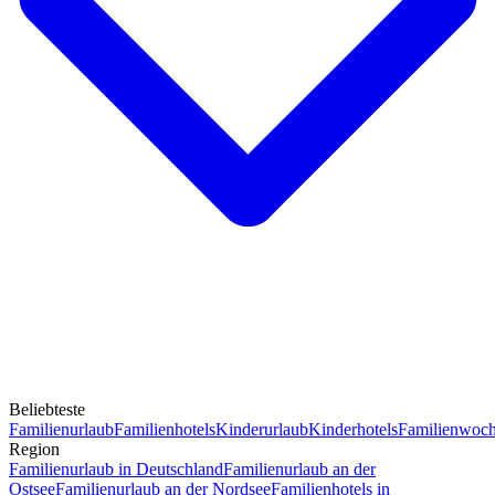
Beliebteste
Familienurlaub
Familienhotels
Kinderurlaub
Kinderhotels
Familienwoc
Region
Familienurlaub in Deutschland
Familienurlaub an der
Ostsee
Familienurlaub an der Nordsee
Familienhotels in