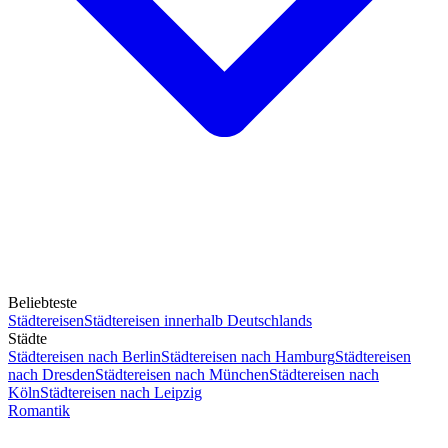
Beliebteste
Städtereisen
Städtereisen innerhalb Deutschlands
Städte
Städtereisen nach Berlin
Städtereisen nach Hamburg
Städtereisen
nach Dresden
Städtereisen nach München
Städtereisen nach
Köln
Städtereisen nach Leipzig
Romantik