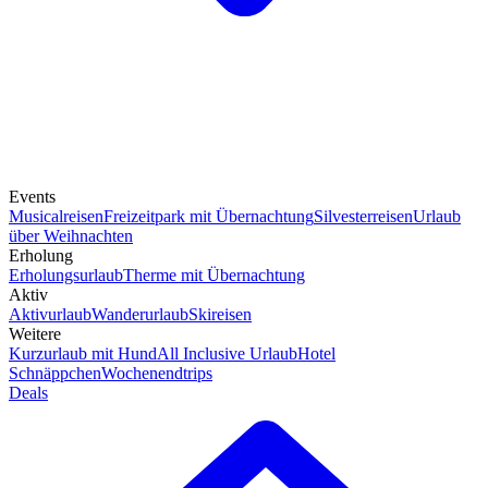
Events
Musicalreisen
Freizeitpark mit Übernachtung
Silvesterreisen
Urlaub
über Weihnachten
Erholung
Erholungsurlaub
Therme mit Übernachtung
Aktiv
Aktivurlaub
Wanderurlaub
Skireisen
Weitere
Kurzurlaub mit Hund
All Inclusive Urlaub
Hotel
Schnäppchen
Wochenendtrips
Deals