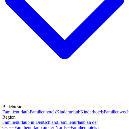
Beliebteste
Familienurlaub
Familienhotels
Kinderurlaub
Kinderhotels
Familienwoc
Region
Familienurlaub in Deutschland
Familienurlaub an der
Ostsee
Familienurlaub an der Nordsee
Familienhotels in