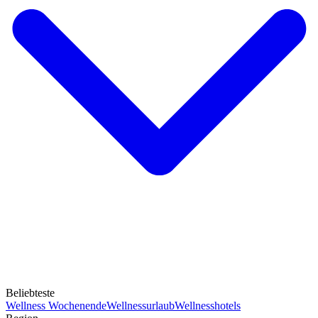
Beliebteste
Wellness Wochenende
Wellnessurlaub
Wellnesshotels