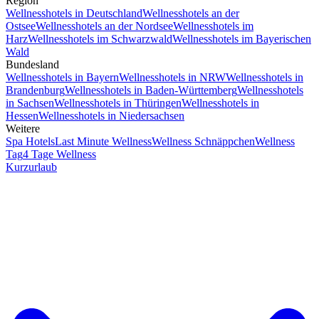
Region
Wellnesshotels in Deutschland
Wellnesshotels an der
Ostsee
Wellnesshotels an der Nordsee
Wellnesshotels im
Harz
Wellnesshotels im Schwarzwald
Wellnesshotels im Bayerischen
Wald
Bundesland
Wellnesshotels in Bayern
Wellnesshotels in NRW
Wellnesshotels in
Brandenburg
Wellnesshotels in Baden-Württemberg
Wellnesshotels
in Sachsen
Wellnesshotels in Thüringen
Wellnesshotels in
Hessen
Wellnesshotels in Niedersachsen
Weitere
Spa Hotels
Last Minute Wellness
Wellness Schnäppchen
Wellness
Tag
4 Tage Wellness
Kurzurlaub