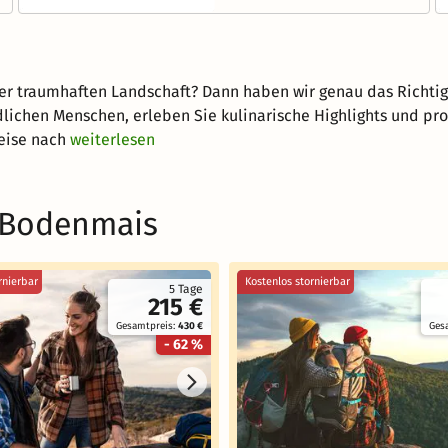
iner traumhaften Landschaft? Dann haben wir genau das Richtig
lichen Menschen, erleben Sie kulinarische Highlights und prof
eise nach
weiterlesen
n Bodenmais
rnierbar
Kostenlos stornierbar
5 Tage
215 €
Gesamtpreis:
430 €
Ges
- 62 %