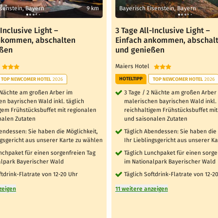
isenstein, Bayern
9 km
Bayerisch Eisenstein, Bayern
-Inclusive Light –
3 Tage All-Inclusive Light –
nkommen, abschalten
Einfach ankommen, abschal
eßen
und genießen
l
Maiers Hotel
HOTELTIPP
TOP NEWCOMER HOTEL
2026
TOP NEWCOMER HOTEL
2026
4 Nächte am großen Arber im
3 Tage / 2 Nächte am großen Arber
n bayrischen Wald inkl. täglich
malerischen bayrischen Wald inkl. 
gem Frühstücksbuffet mit regionalen
reichhaltigem Frühstücksbuffet mit
nalen Zutaten
und saisonalen Zutaten
endessen: Sie haben die Möglichkeit,
Täglich Abendessen: Sie haben die 
ngsgericht aus unserer Karte zu wählen
Ihr Lieblingsgericht aus unserer K
nchpaket für einen sorgenfreien Tag
Täglich Lunchpaket für einen sorge
alpark Bayerischer Wald
im Nationalpark Bayerischer Wald
ftdrink-Flatrate von 12-20 Uhr
Täglich Softdrink-Flatrate von 12-2
zeigen
11 weitere anzeigen