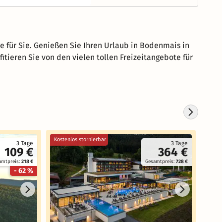
e für Sie. Genießen Sie Ihren Urlaub in Bodenmais in
itieren Sie von den vielen tollen Freizeitangebote für
Kostenlos stornierbar
Koste
3 Tage
3 Tage
109 €
364 €
amtpreis:
218 €
Gesamtpreis:
728 €
- 62 %