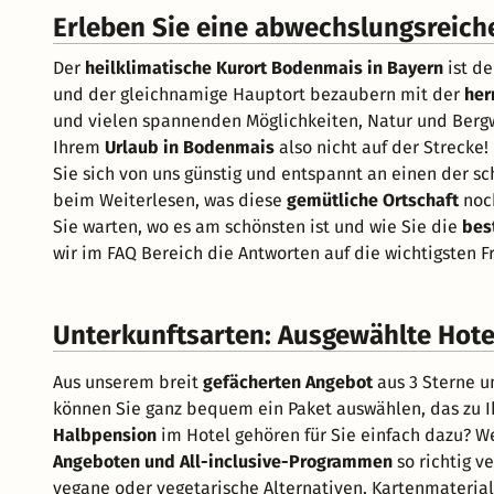
Erleben Sie eine abwechslungsreic
Der
heilklimatische Kurort Bodenmais in Bayern
ist de
und der gleichnamige Hauptort bezaubern mit der
her
und vielen spannenden Möglichkeiten, Natur und Bergw
Ihrem
Urlaub in Bodenmais
also nicht auf der Strecke
Sie sich von uns günstig und entspannt an einen der s
beim Weiterlesen, was diese
gemütliche Ortschaft
noch
Sie warten, wo es am schönsten ist und wie Sie die
bes
wir im FAQ Bereich die Antworten auf die wichtigsten F
Unterkunftsarten: Ausgewählte Hote
Aus unserem breit
gefächerten Angebot
aus 3 Sterne u
können Sie ganz bequem ein Paket auswählen, das zu 
Halbpension
im Hotel gehören für Sie einfach dazu? 
Angeboten und All-inclusive-Programmen
so richtig 
vegane oder vegetarische Alternativen, Kartenmateria