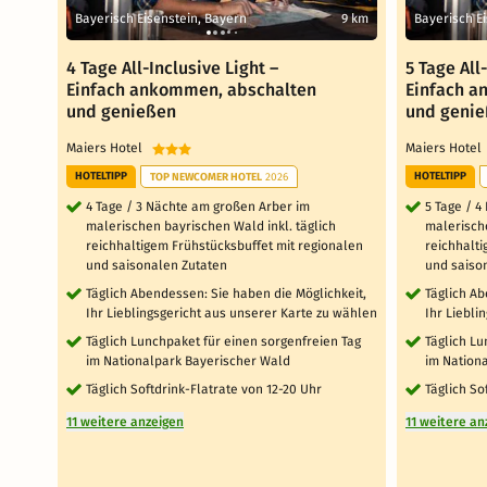
Bayerisch Eisenstein, Bayern
9 km
Bayerisch E
4 Tage All-Inclusive Light –
5 Tage All
Einfach ankommen, abschalten
Einfach a
und genießen
und geni
Maiers Hotel
Maiers Hote
HOTELTIPP
HOTELTIPP
TOP NEWCOMER HOTEL
2026
4 Tage / 3 Nächte am großen Arber im
5 Tage / 
malerischen bayrischen Wald inkl. täglich
malerische
reichhaltigem Frühstücksbuffet mit regionalen
reichhalti
und saisonalen Zutaten
und saiso
Täglich Abendessen: Sie haben die Möglichkeit,
Täglich Ab
Ihr Lieblingsgericht aus unserer Karte zu wählen
Ihr Liebli
Täglich Lunchpaket für einen sorgenfreien Tag
Täglich Lu
im Nationalpark Bayerischer Wald
im Nation
Täglich Softdrink-Flatrate von 12-20 Uhr
Täglich So
11 weitere anzeigen
11 weitere an