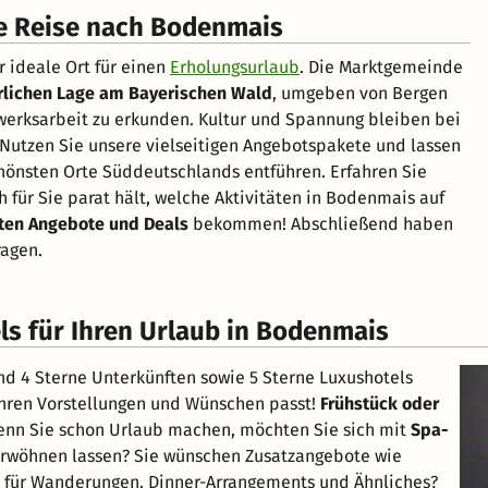
he Reise nach Bodenmais
r ideale Ort für einen
Erholungsurlaub
. Die Marktgemeinde
rlichen Lage am Bayerischen Wald
, umgeben von Bergen
erksarbeit zu erkunden. Kultur und Spannung bleiben bei
! Nutzen Sie unsere vielseitigen Angebotspakete und lassen
chönsten Orte Süddeutschlands entführen. Erfahren Sie
 für Sie parat hält, welche Aktivitäten in Bodenmais auf
ten Angebote und Deals
bekommen! Abschließend haben
ragen.
ls für Ihren Urlaub in Bodenmais
nd 4 Sterne Unterkünften sowie 5 Sterne Luxushotels
Ihren Vorstellungen und Wünschen passt!
Frühstück oder
Wenn Sie schon Urlaub machen, möchten Sie sich mit
Spa-
verwöhnen lassen? Sie wünschen Zusatzangebote wie
l für Wanderungen, Dinner-Arrangements und Ähnliches?