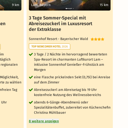
9 km
Lam, Bayern
15 km
Zwie
3 Tage Sommer-Special mit
Baye
ten
Abreisezuckerl im Luxusresort
Indi
der Extraklasse
Tage
Sonnenhof Resort - Bayerischer Wald
Roben
TOP NEWCOMER HOTEL
2026
4 T
Frü
 im
3 Tage / 2 Nächte im hervorragend bewerteten
Br
täglich
Spa-Resort im charmanten Luftkurort Lam –
Ei
 regionalen
inklusive Sonnenhof Genießer-Frühstück am
re
Morgen
3 
Möglichkeit,
eine Flasche prickelnden Sekt (0,75l) bei Anreise
sa
arte zu wählen
auf dem Zimmer
1 x
nfreien Tag
Abreisezuckerl am Abreisetag bis 19 Uhr
de
kostenfreie Nutzung des Wellnessbereichs
ge
0 Uhr
abends 6-Gänge-Abendmenü oder
tä
Spezialitätenbuffet, zubereitet von Küchenchefin
We
Christina Mühlbauer
In
8 weitere anzeigen
ho
Ru