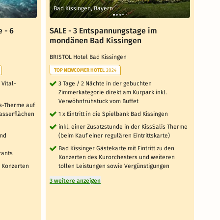
Bad Kissingen, Bayern
Bad 
 - 6
SALE - 3 Entspannungstage im
Kiss
mondänen Bad Kissingen
Dappe
BRISTOL Hotel Bad Kissingen
TOP 
TOP NEWCOMER HOTEL
2024
3 T
vo
 Vital-
3 Tage / 2 Nächte in der gebuchten
Zimmerkategorie direkt am Kurpark inkl.
1 
Verwöhnfrühstück vom Buffet
(a
lis-Therme auf
asserflächen
1 x Eintritt in die Spielbank Bad Kissingen
1 x
In
inkl. einer Zusatzstunde in der KissSalis Therme
Wh
und
(beim Kauf einer regulären Eintrittskarte)
Gl
Bad Kissinger Gästekarte mit Eintritt zu den
Sau
rants
Konzerten des Kurorchesters und weiteren
Lo
n Konzerten
tollen Leistungen sowie Vergünstigungen
täg
3 weitere anzeigen
Fa
(3
Sa
st
fr