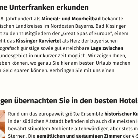
öne Unterfranken erkunden
18. Jahrhundert als
Mineral- und Moorheilbad
bekannte
kischen Landkreises im Nordosten Bayerns. Bad Kissingen
t zu den 11 Mitgliedern der „Great Spas of Europe“, einem
eht das
Kissinger Kurviertel
als Herz der bayerischen
ografisch günstige sowie gut erreichbare
Lage zwischen
desgebiet in nur kurzer Zeit möglich. Wir zeigen Ihnen,
erleben können, wo genau Sie hier am besten Urlaub machen
 Geld sparen können. Verbringen Sie mit uns einen
ngen übernachten Sie in den besten Hotel
Rund um das europaweit größte Ensemble
historischer K
in der südlichen Altstadt befinden sich auch die meisten 
bewährt stilvollem Ambiente altehrwürdiger, aber stets 
Sternen. Die
gemütlichen und geräumigen Zimmer
der 4-S