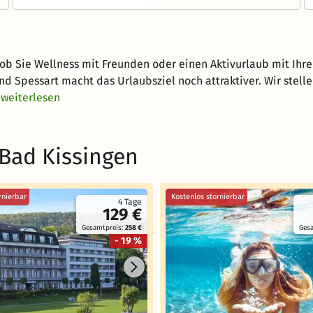
l, ob Sie Wellness mit Freunden oder einen Aktivurlaub mit Ihr
nd Spessart macht das Urlaubsziel noch attraktiver. Wir stell
weiterlesen
 Bad Kissingen
rnierbar
Kostenlos stornierbar
4 Tage
129 €
Gesamtpreis:
258 €
Ges
- 19 %