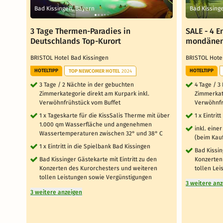
Bad Kissingen, Bayern
Bad Kissing
3 Tage Thermen-Paradies in
SALE - 4 
Deutschlands Top-Kurort
mondänen
BRISTOL Hotel Bad Kissingen
BRISTOL Hote
HOTELTIPP
HOTELTIPP
TOP NEWCOMER HOTEL
2024
3 Tage / 2 Nächte in der gebuchten
4 Tage / 3
Zimmerkategorie direkt am Kurpark inkl.
Zimmerkate
Verwöhnfrühstück vom Buffet
Verwöhnfr
1 x Tageskarte für die KissSalis Therme mit über
1 x Eintri
1.000 qm Wasserfläche und angenehmen
inkl. eine
Wassertemperaturen zwischen 32° und 38° C
(beim Kauf
1 x Eintritt in die Spielbank Bad Kissingen
Bad Kissin
Bad Kissinger Gästekarte mit Eintritt zu den
Konzerten
Konzerten des Kurorchesters und weiteren
tollen Le
tollen Leistungen sowie Vergünstigungen
3 weitere an
3 weitere anzeigen