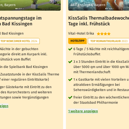
en, Bayern
Bad Kissingen, Bayern
Entspannungstage im
KissSalis Thermalbadewoche
 Bad Kissingen
Tage inkl. Frühstück
l Bad Kissingen
Vital-Hotel Erika
HOTELTIPP
TOP NEWCOMER HOTEL
2024
TOP ROMANTIKURLAUB
2023
 Nächte in der gebuchten
6 Tage / 5 Nächte mit reichhaltigem
gorie direkt am Kurpark inkl.
Frühstücksbuffet
ühstück vom Buffet
3 x 3 Stunden Eintritt in die KissSa
tt in die Spielbank Bad Kissingen
über 5000 qm und über 1000 qm W
mit Thermenlandschaft
r Zusatzstunde in der KissSalis Therme
 einer regulären Eintrittskarte)
1 x Gastkarte mit vielen Vorteilen 
attraktiven Ermäßigungen bei
ger Gästekarte mit Eintritt zu den
Sehenswürdigkeiten und in Restau
 des Kurorchesters und weiteren
istungen sowie Vergünstigungen
freier Eintritt zu den wöchentliche
der Staatsbad Philharmonie
zeigen
1 weitere anzeigen