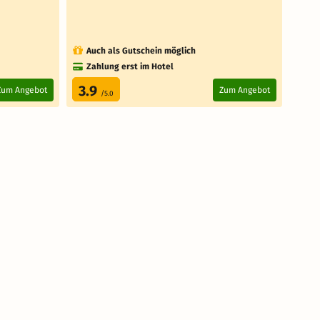
7 weit
Auch als Gutschein möglich
Au
Zahlung erst im Hotel
Za
3.9
4.
Zum Angebot
Zum Angebot
/5.0