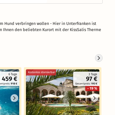
em Hund verbringen wollen - Hier in Unterfranken ist
en Ihnen den beliebten Kurort mit der KissSalis Therme
Kostenlos stornierbar
Koste
6 Tage
3 Tage
459 €
97 €
amtpreis:
918 €
Gesamtpreis:
193 €
- 19 %