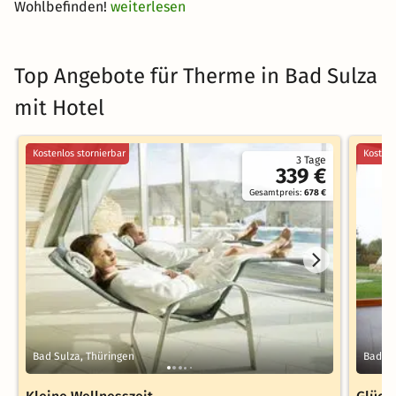
Wohlbefinden!
weiterlesen
Top Angebote für Therme in Bad Sulza
mit Hotel
Kostenlos stornierbar
Kostenl
3 Tage
339 €
Gesamtpreis:
678 €
Bad Sulza, Thüringen
Bad Su