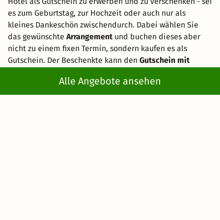
Hotel als Gutschein zu erwerben und zu verschenken - sei
es zum Geburtstag, zur Hochzeit oder auch nur als
kleines Dankeschön zwischendurch. Dabei wählen Sie
das gewünschte
Arrangement
und buchen dieses aber
nicht zu einem fixen Termin, sondern kaufen es als
Gutschein. Der Beschenkte kann den
Gutschein mit
Übernachtung
innerhalb von 3 Jahren an einem
Alle Angebote ansehen
beliebigen Termin einlösen.
Urlaub in der Thermalsole Bad Sulza:
Die besten Ausflüge und
Freizeitgestaltung
Unweit zum Hotel an der Therme Bad Sulza verläuft der
124 Kilometer lange Ilmradweg von der Ilmquelle zur
Mündung in die Saale. Der Wanderweg zum Himmelreich,
sowie der
Weinwanderweg und der Rundwanderweg
Bad Sulza
erfreuen sich großer Beliebtheit. Nehmen Sie
an einer Kutschfahrt teil! Oder lassen Sie sich ins