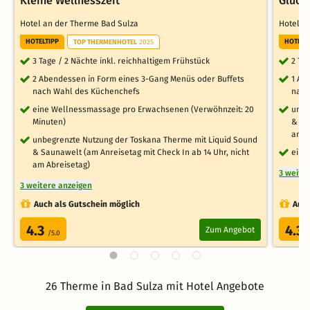
Kleine Wellnesszeit
Glück
Hotel an der Therme Bad Sulza
Hotel a
HOTELTIPP
HOTELT
TOP THERMENHOTEL
2025
3 Tage / 2 Nächte inkl. reichhaltigem Frühstück
2 Ta
2 Abendessen in Form eines 3-Gang Menüs oder Buffets
1 Ab
nach Wahl des Küchenchefs
nach
eine Wellnessmassage pro Erwachsenen (Verwöhnzeit: 20
unbe
Minuten)
& Sa
am A
unbegrenzte Nutzung der Toskana Therme mit Liquid Sound
& Saunawelt (am Anreisetag mit Check In ab 14 Uhr, nicht
ein 
am Abreisetag)
3 weite
3 weitere anzeigen
Auch als Gutschein möglich
Auch
4.3
4.3
Zum Angebot
/5.0
/
26 Therme in Bad Sulza mit Hotel Angebote