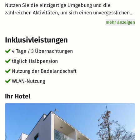
Nutzen Sie die einzigartige Umgebung und die
zahlreichen Aktivitäten, um sich einen unvergesslichen
Tag mit Ihrem Partner oder der gesamten Familie zu
mehr anzeigen
machen. Wenn Sie auf der Suche nach einer Portion
Entspannung sind, ist der Wellnessbereich genau richtig
Inklusivleistungen
für Sie. Genuss wird hier groß geschrieben: Lassen Sie
sich vom Halbpension-Angebot verwöhnen. Freuen Sie
4 Tage / 3 Übernachtungen
sich auf hervorragenden Service und eine entspannte
täglich Halbpension
Atmosphäre für einen einzigartigen Urlaub. Wir
Nutzung der Badelandschaft
wünschen Ihnen einen großartigen Aufenthalt im schönen
Kolberg (Kolobrzeg).
WLAN-Nutzung
Ihr Hotel