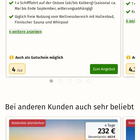
1 x Schifffahrt auf der Ostsee (ab/bis Kolberg) (saisonal ca.
1 x 
Mai bis Ende September, witterungsabhängig)
Kusc
täglich freie Nutzung vom Wellnessbereich mit Hallenbad,
6 weite
Finnischer Sauna und Whirpool
4 weitere anzeigen
Auch als Gutschein möglich
Auch
4
4.3
Zum Angebot
/5.0
/
Bei anderen Kunden auch sehr beliebt
Kostenlos stornierbar
Kostenl
4 Tage
232 €
Gesamtpreis:
463 €