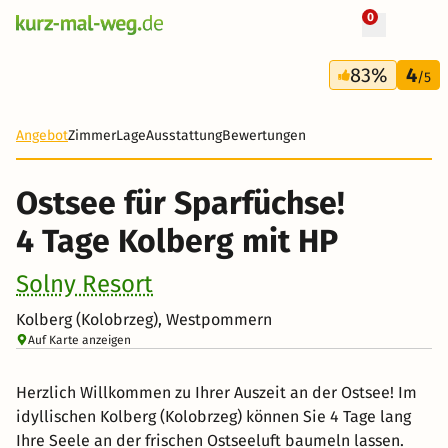
0
+ 8 Fotos
4 Tage
83%
4
103 €
/5
-77%
Angebot
Zimmer
Lage
Ausstattung
Bewertungen
Ostsee für Sparfüchse!
4 Tage Kolberg mit HP
Solny Resort
Kolberg (Kolobrzeg), Westpommern
Auf Karte anzeigen
Herzlich Willkommen zu Ihrer Auszeit an der Ostsee! Im
idyllischen Kolberg (Kolobrzeg) können Sie 4 Tage lang
Ihre Seele an der frischen Ostseeluft baumeln lassen.