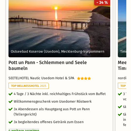
- 34 %
Ostseebad Koserow (Usedom), Mecklenburg-Vorpommern
Timmen
Pott un Pann - Schlemmen und Seele
Meer 
baumeln
Timme
SEETELHOTEL Nautic Usedom Hotel & SPA
nordicw
TOP WELLNESSHOTEL
2025
TOP NE
4 Tage / 3 Nächte inkl. reichhaltiges Frühstück vom Buffet
3 Ta
vom 
Willkommensgeschenk vom Usedomer Röstwerk
tägl
3x Abendessen als Hauptgang aus Pott un Pann
(Tellergericht)
tägl
inkl
3x begleitendes offenes Getränk zum Essen
fein
4 weitere anzeigen