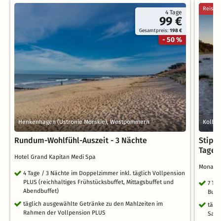
Reised
4 Tage
99 €
Gesamtpreis:
198 €
- 50 %
Henkenhagen (Ustronie Morskie), Westpommern
Kolber
Rundum-Wohlfühl-Auszeit - 3 Nächte
Stippv
Tage
Hotel Grand Kapitan Medi Spa
Mona Li
4 Tage / 3 Nächte im Doppelzimmer inkl. täglich Vollpension
PLUS (reichhaltiges Frühstücksbuffet, Mittagsbuffet und
7 Ta
Abendbuffet)
Buff
täglich ausgewählte Getränke zu den Mahlzeiten im
tägl
Rahmen der Vollpension PLUS
Saun