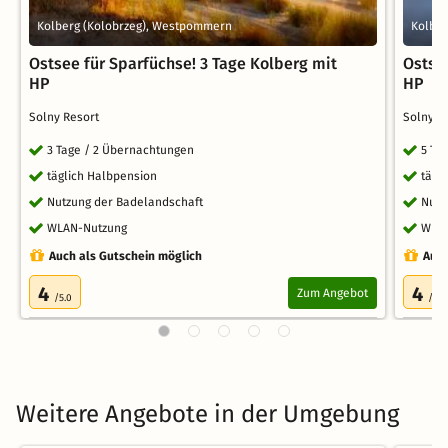
Kolberg (Kolobrzeg), Westpommern
Kolber
Ostsee für Sparfüchse! 3 Tage Kolberg mit
Ostse
HP
HP
Solny Resort
Solny R
3 Tage / 2 Übernachtungen
5 Ta
täglich Halbpension
tägl
Nutzung der Badelandschaft
Nutz
WLAN-Nutzung
WLA
Auch als Gutschein möglich
Auch
4
4
Zum Angebot
/5.0
/5.0
Weitere Angebote in der Umgebung