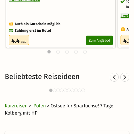
10 E
Rest
2 weite
Auch als Gutschein möglich
Auch
Zahlung erst im Hotel
4.4
4.7
Zum Angebot
/5.0
/
Beliebteste Reiseideen
Wellnesshotels in Kolberg
We
131 Angebote
68 €
ab
Kurzreisen
>
Polen
> Ostsee für Sparfüchse! 7 Tage
Kolberg mit HP