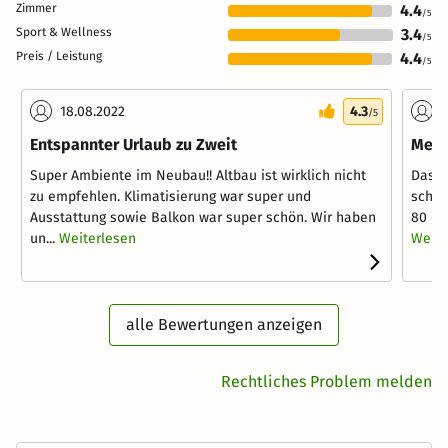
Zimmer
4.4
/5
Sport & Wellness
3.4
/5
Preis / Leistung
4.4
/5
18.08.2022
4.3
2
/5
Entspannter Urlaub zu Zweit
Mehr
Super Ambiente im Neubau!! Altbau ist wirklich nicht
Das Z
zu empfehlen. Klimatisierung war super und
schön
Ausstattung sowie Balkon war super schön. Wir haben
80 cm
un...
Weiterlesen
Weite
alle Bewertungen anzeigen
Rechtliches Problem melden