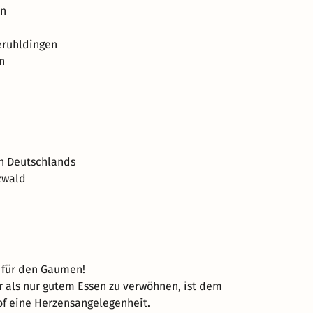
en
teruhldingen
n
en Deutschlands
zwald
 für den Gaumen!
 als nur gutem Essen zu verwöhnen, ist dem
f eine Herzensangelegenheit.