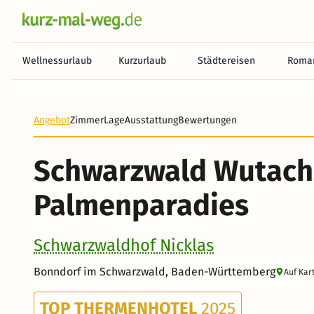
Wellnessurlaub
Kurzurlaub
Städtereisen
Roman
Angebot
Zimmer
Lage
Ausstattung
Bewertungen
Schwarzwald Wutach
Palmenparadies
Schwarzwaldhof Nicklas
Bonndorf im Schwarzwald, Baden-Württemberg
Auf Kar
TOP THERMENHOTEL
2025