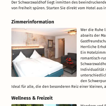
Der Schwarzwaldhof liegt inmitten des beeindruckende
von Freiheit spüren. Starten Sie direkt vom Hotel aus i
Zimmerinformation
Wer die Ruhe l
abseits der Ma
Gastfreundscha
Herrliche Erho
Ein Hotelzimme
romantisch-rus
Schwarzwaldhof
Individualität
unterschiedlic
den Schwerpun
Ideal für alle, die den besonderen Reiz einer kleinen, 
Wellness & Freizeit
Wandern und S