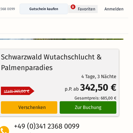
0
Anmelden
Favoriten
 2368 0099
Gutschein kaufen
+ 15 Fotos anzeigen
100%
4.8
32
Echte
/5
Schwarzwald Wutachschlucht &
Bewertungen
Weiterempfehlung
Herausragend
Palmenparadies
4 Tage, 3 Nächte
342,50 €
p.P. ab
statt 365,00 €
Gesamtpreis:
685,00 €
Verschenken
Zur Buchung
+49 (0)341 2368 0099