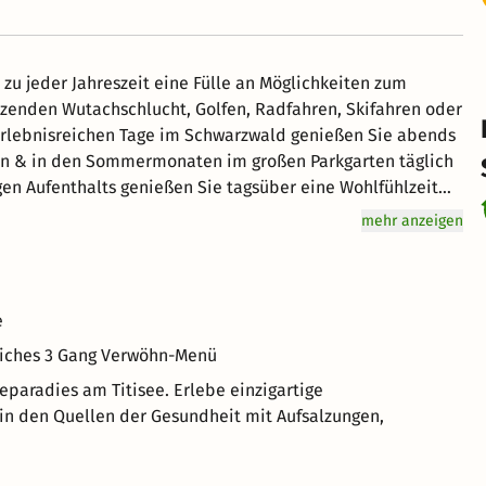
zu jeder Jahreszeit eine Fülle an Möglichkeiten zum
zenden Wutachschlucht, Golfen, Radfahren, Skifahren oder
Erlebnisreichen Tage im Schwarzwald genießen Sie abends
n & in den Sommermonaten im großen Parkgarten täglich
en Aufenthalts genießen Sie tagsüber eine Wohlfühlzeit
lmen. 33 °C warme Lagunen und tropische Temperaturen
mehr anzeigen
geseintrittskarte je nach Verfügbarkeit wird der Tag
e
dliches 3 Gang Verwöhn-Menü
eparadies am Titisee. Erlebe einzigartige
n den Quellen der Gesundheit mit Aufsalzungen,