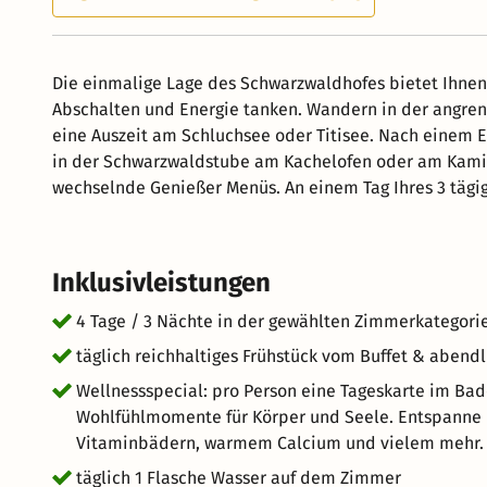
Die einmalige Lage des Schwarzwaldhofes bietet Ihnen 
Abschalten und Energie tanken. Wandern in der angren
eine Auszeit am Schluchsee oder Titisee. Nach einem 
in der Schwarzwaldstube am Kachelofen oder am Kami
wechselnde Genießer Menüs. An einem Tag Ihres 3 tägig
vom Alltag und erleben Momente im Paradies unter Pa
schenken Ihnen wohltuende Wärme und Entspannung. (Ta
zugewiesen & kann nicht geändert werden)
Inklusivleistungen
4 Tage / 3 Nächte in der gewählten Zimmerkategori
täglich reichhaltiges Frühstück vom Buffet & aben
Wellnessspecial: pro Person eine Tageskarte im Bad
Wohlfühlmomente für Körper und Seele. Entspanne i
Vitaminbädern, warmem Calcium und vielem mehr.
täglich 1 Flasche Wasser auf dem Zimmer