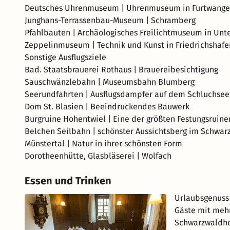
Deutsches Uhrenmuseum | Uhrenmuseum in Furtwang
Junghans-Terrassenbau-Museum | Schramberg
Pfahlbauten | Archäologisches Freilichtmuseum in Un
Zeppelinmuseum | Technik und Kunst in Friedrichshafe
Sonstige Ausflugsziele
Bad. Staatsbrauerei Rothaus | Brauereibesichtigung
Sauschwänzlebahn | Museumsbahn Blumberg
Seerundfahrten | Ausflugsdampfer auf dem Schluchsee
Dom St. Blasien | Beeindruckendes Bauwerk
Burgruine Hohentwiel | Eine der größten Festungsruin
Belchen Seilbahn | schönster Aussichtsberg im Schwar
Münstertal | Natur in ihrer schönsten Form
Dorotheenhütte, Glasbläserei | Wolfach
Essen und Trinken
Urlaubsgenuss
Gäste mit mehr
Schwarzwaldho