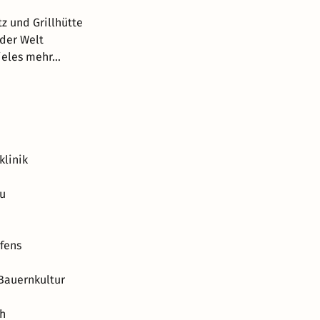
z und Grillhütte
 der Welt
eles mehr...
klinik
au
fens
Bauernkultur
ch