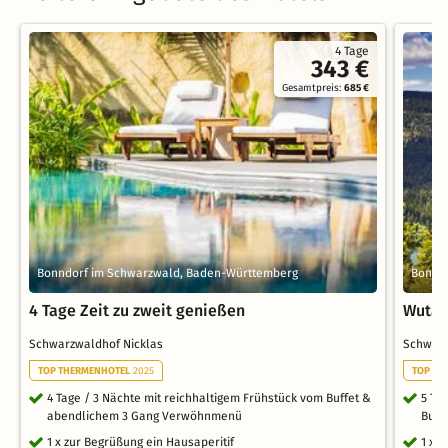
4 Tage
343 €
Gesamtpreis:
685 €
Bonndorf im Schwarzwald, Baden-Württemberg
Bonnd
4 Tage Zeit zu zweit genießen
Wutac
Schwarzwaldhof Nicklas
Schwarz
TOP THERMENHOTEL
2025
TOP TH
4 Tage / 3 Nächte mit reichhaltigem Frühstück vom Buffet &
5 Ta
abendlichem 3 Gang Verwöhnmenü
Buff
1 x zur Begrüßung ein Hausaperitif
1 x 