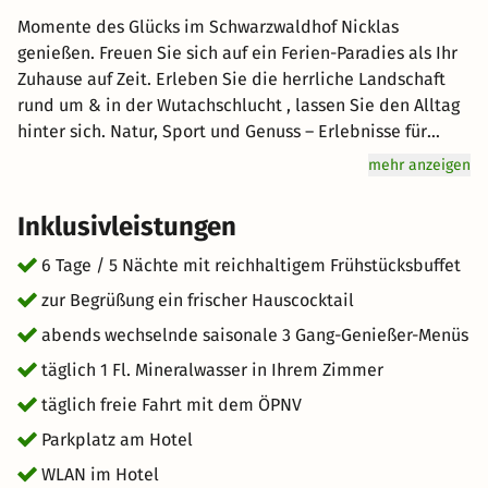
Momente des Glücks im Schwarzwaldhof Nicklas
genießen. Freuen Sie sich auf ein Ferien-Paradies als Ihr
Zuhause auf Zeit. Erleben Sie die herrliche Landschaft
rund um & in der Wutachschlucht , lassen Sie den Alltag
hinter sich. Natur, Sport und Genuss – Erlebnisse für
einen Traumurlaub. Die bezaubernde Natur in
mehr anzeigen
weitläufiger Umgebung zeigt sich Sommer wie Winter
faszinierend schön. Unvergleichlich vielfältig, dieses
Inklusivleistungen
Ferien-Paradies. Der Schwarzwaldhof liegt inmitten des
beeindruckenden Naturpark Schwarzwald. Abseits von
6 Tage / 5 Nächte mit reichhaltigem Frühstücksbuffet
Massen. Das Gefühl von Freiheit spüren. Starten Sie
zur Begrüßung ein frischer Hauscocktail
direkt vom Hotel aus in Sommer- & Winteraktivitäten
abends wechselnde saisonale 3 Gang-Genießer-Menüs
aller Art. Morgens wartet ein „Gute-Laune“-
Frühstücksbuffet & genießen Sie nach einem
täglich 1 Fl. Mineralwasser in Ihrem Zimmer
Erlebnisreichen Tag das abendliche Verwöhn-Menü.
täglich freie Fahrt mit dem ÖPNV
Lassen Sie sich von der hervorragenden Küche im
Parkplatz am Hotel
Rahmen der Halbpension, in der Schwarzwaldstube oder
auf der Sonnenterrasse überraschen.
WLAN im Hotel