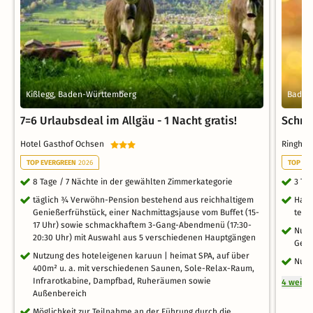
Kißlegg, Baden-Württemberg
Bad Wö
7=6 Urlaubsdeal im Allgäu - 1 Nacht gratis!
Schnu
Hotel Gasthof Ochsen
Ringho
TOP EVERGREEN
2026
TOP WE
8 Tage / 7 Nächte in der gewählten Zimmerkategorie
3 Ta
täglich ¾ Verwöhn-Pension bestehend aus reichhaltigem
Halb
Genießerfrühstück, einer Nachmittagsjause vom Buffet (15-
teil
17 Uhr) sowie schmackhaftem 3-Gang-Abendmenü (17:30-
Nutz
20:30 Uhr) mit Auswahl aus 5 verschiedenen Hauptgängen
Gege
Nutzung des hoteleigenen karuun | heimat SPA, auf über
Nutz
400m² u. a. mit verschiedenen Saunen, Sole-Relax-Raum,
Infrarotkabine, Dampfbad, Ruheräumen sowie
4 weite
Außenbereich
Möglichkeit zur Teilnahme an der Führung durch die