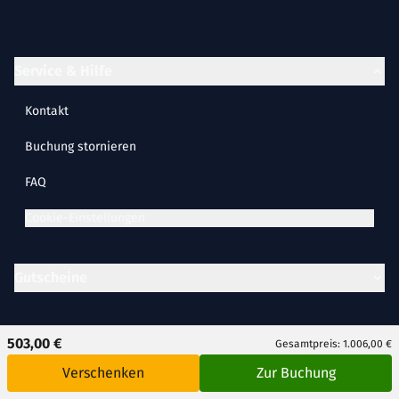
Service & Hilfe
Kontakt
Buchung stornieren
FAQ
Cookie-Einstellungen
Gutscheine
Inspiration
503,00 €
Gesamtpreis: 1.006,00 €
Verschenken
Zur Buchung