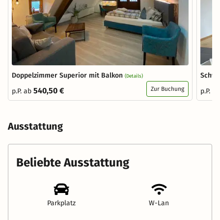
Doppelzimmer Superior mit Balkon
Schwa
(Details)
Zur Buchung
540,50 €
p.P. ab
p.P. a
Ausstattung
Beliebte Ausstattung
Parkplatz
W-Lan