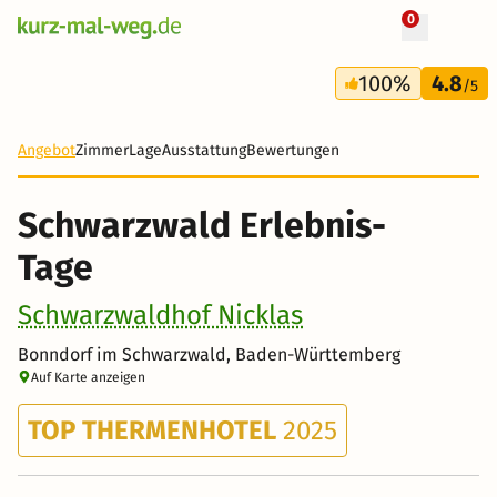
0
+ 15 Fotos
6 Tage
100%
4.8
503 €
/5
Angebot
Zimmer
Lage
Ausstattung
Bewertungen
Schwarzwald Erlebnis-
Tage
Schwarzwaldhof Nicklas
Bonndorf im Schwarzwald, Baden-Württemberg
Auf Karte anzeigen
TOP THERMENHOTEL
2025