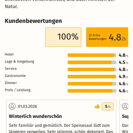
Natur.
Kundenbewertungen
100%
4.8
32
Echte
/5
Bewertungen
Hotel
4.8
/5
Lage & Umgebung
4.5
/5
Service
4.8
/5
Gastronomie
4.9
/5
Zimmer
4.6
/5
Preis / Leistung
4.6
/5
01.03.2026
5
2
/5
Winterlich wunderschön
Supe
Sehr familiär und gemütlich. Der Speisesaal lädt zum
Das H
längeren verweilen. Sehr stimmig, schön dekoriert. Das
Wir h