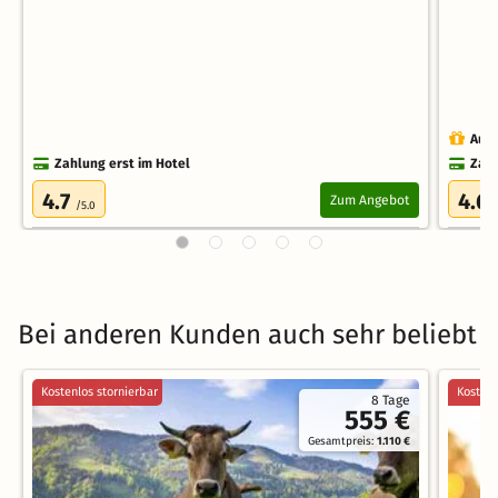
Auch
Zahlung erst im Hotel
Zahl
4.7
4.6
Zum Angebot
/5.0
Bei anderen Kunden auch sehr beliebt
Kostenlos stornierbar
Kostenl
8 Tage
555 €
Gesamtpreis:
1.110 €