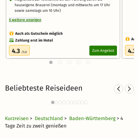
hauseigene Brauerei (montags und mittwochs um 17 Uhr
sowie samstags um 10 Uhr)
5 weitere anzeigen
Auch als Gutschein möglich
Auch
Zahlung erst im Hotel
4.3
4.3
Zum Angebot
/5.0
/
Beliebteste Reiseideen
Landhotels in Baden-
Fam
Württemberg
42 €
1622 Angebote
ab
Kurzreisen
>
Deutschland
>
Baden-Württemberg
> 4
Tage Zeit zu zweit genießen