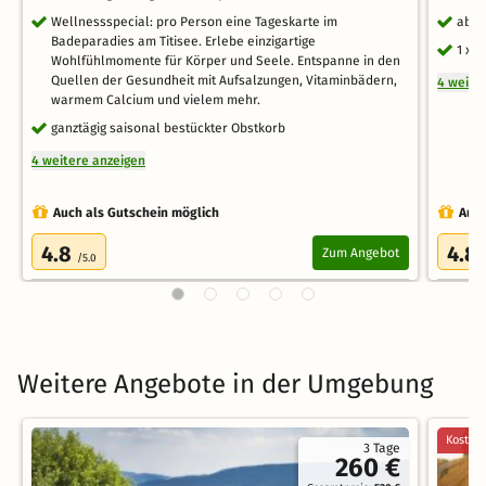
Wellnessspecial: pro Person eine Tageskarte im
aben
Badeparadies am Titisee. Erlebe einzigartige
1 x 
Wohlfühlmomente für Körper und Seele. Entspanne in den
Quellen der Gesundheit mit Aufsalzungen, Vitaminbädern,
4 weite
warmem Calcium und vielem mehr.
ganztägig saisonal bestückter Obstkorb
4 weitere anzeigen
Auch als Gutschein möglich
Auch
4.8
4.8
Zum Angebot
/5.0
Weitere Angebote in der Umgebung
Kostenl
3 Tage
260 €