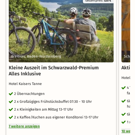
Gesamtpreis:
520 €
Breitnau, Baden-Württemberg
Schlu
Kleine Auszeit im Schwarzwald-Premium
Aktiv-
Alles Inklusive
Hotel S
Hotel Kaisers Tanne
4 Ta
fami
2 Übernachtungen
tägl
2 x Großzügiges Frühstücksbuffet 07:30 - 10 Uhr
haus
2 x Kleinigkeiten am Mittag 13-17 Uhr
tägl
2 x Kaffee/Kuchen aus eigener Konditorei 13-17 Uhr
1 x 
7 weitere anzeigen
10 weit