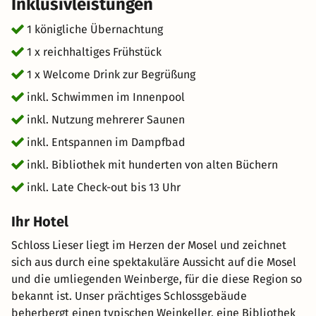
Inklusivleistungen
Schlossgebäude beherbergt einen typischen Weinkeller,
eine Bibliothek und eine Kapelle. Der Spa & Wellness-
1 königliche Übernachtung
Bereich umfasst einen Fitnessraum, Innenpool, Saunen
1 x reichhaltiges Frühstück
und Massageräume. Bei uns dreht sich alles um die Kunst
1 x Welcome Drink zur Begrüßung
des Lebens: Dem Alltag entfliehen und das Leben wieder
in vollen Zügen erleben.
inkl. Schwimmen im Innenpool
inkl. Nutzung mehrerer Saunen
inkl. Entspannen im Dampfbad
inkl. Bibliothek mit hunderten von alten Büchern
inkl. Late Check-out bis 13 Uhr
Ihr Hotel
Schloss Lieser liegt im Herzen der Mosel und zeichnet
sich aus durch eine spektakuläre Aussicht auf die Mosel
und die umliegenden Weinberge, für die diese Region so
bekannt ist. Unser prächtiges Schlossgebäude
beherbergt einen typischen Weinkeller, eine Bibliothek