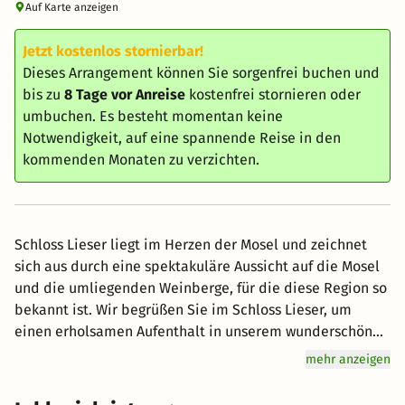
Auf Karte anzeigen
Jetzt kostenlos stornierbar!
Dieses Arrangement können Sie sorgenfrei buchen und
bis zu
8 Tage vor Anreise
kostenfrei stornieren oder
umbuchen. Es besteht momentan keine
Notwendigkeit, auf eine spannende Reise in den
kommenden Monaten zu verzichten.
Schloss Lieser liegt im Herzen der Mosel und zeichnet
sich aus durch eine spektakuläre Aussicht auf die Mosel
und die umliegenden Weinberge, für die diese Region so
bekannt ist. Wir begrüßen Sie im Schloss Lieser, um
einen erholsamen Aufenthalt in unserem wunderschön
restaurierten Schloss zu erleben. Zusätzlich bieten Ihnen
mehr anzeigen
unser Restaurant und unsere Bar ein authentisches
gastronomisches Erlebnis. Unser prächtiges