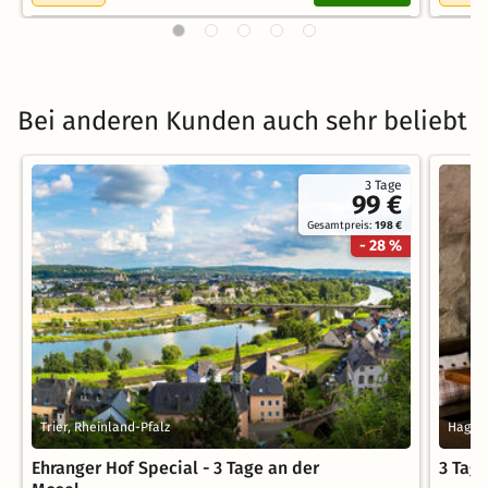
Bei anderen Kunden auch sehr beliebt
3 Tage
99 €
Gesamtpreis:
198 €
- 28 %
Trier, Rheinland-Pfalz
Hagna
Ehranger Hof Special - 3 Tage an der
3 Tag