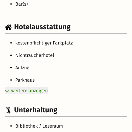
empfing durch seine Türen Mitglieder des
Bar(s)
niederländischen Königshauses, weil sie mit Freiherr von
Schorlemer-Lieser verwandt waren. Prinzessin Juliana,
die später Königin der Niederlande wurde (sie regierte
Hotelausstattung
von 1948 bis 1980), spielte als Kind in den Gärten des
Schlosses. Ihr Neffe Baron van Amstenrade wurde in
kostenpflichtiger Parkplatz
Schloss Lieser geboren.
Nichtraucherhotel
Aufzug
Parkhaus
weitere anzeigen
Unterhaltung
Bibliothek / Leseraum