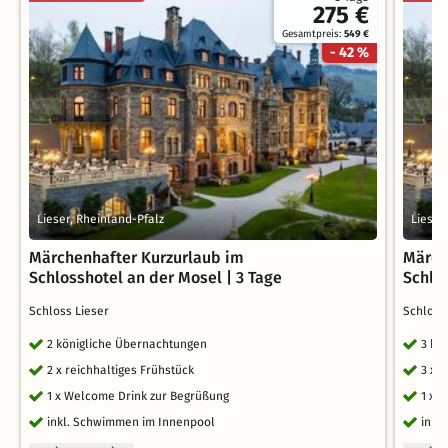
275 €
Gesamtpreis:
549 €
- 42 %
Lieser, Rheinland-Pfalz
Lieser
Märchenhafter Kurzurlaub im
Märch
Schlosshotel an der Mosel | 3 Tage
Schlo
Schloss Lieser
Schloss
2 königliche Übernachtungen
3 kö
2 x reichhaltiges Frühstück
3 x 
1 x Welcome Drink zur Begrüßung
1 x 
inkl. Schwimmen im Innenpool
inkl