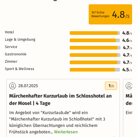
4.8
107
Echte
/5
Bewertungen
Hotel
4.8
/5
Lage & Umgebung
4.6
/5
Service
4.7
/5
Gastronomie
4.7
/5
Zimmer
4.7
/5
Sport & Wellness
4.5
/5
28.07.2025
1
2
/5
Märchenhafter Kurzurlaub im Schlosshotel an
Märc
der Mosel | 4 Tage
der 
Im Angebot von "Kurzurlaub.de" wird ein
Einfa
"Märchenhafter Kurzurlaub im Schloßhotel" mit 3
königlichen Übernachtungen und reichlichem
Frühstück angeboten...
Weiterlesen