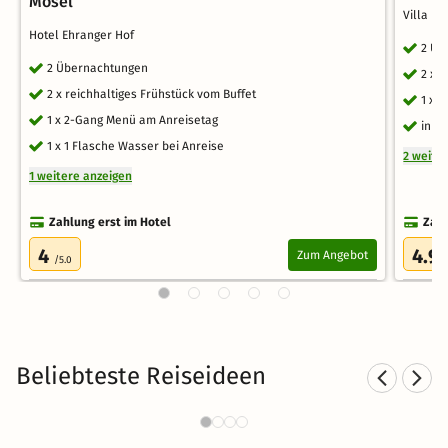
Mosel
Villa N
Hotel Ehranger Hof
2 Üb
2 Übernachtungen
2 x 
2 x reichhaltiges Frühstück vom Buffet
1 x 
1 x 2-Gang Menü am Anreisetag
inkl
1 x 1 Flasche Wasser bei Anreise
2 weite
1 weitere anzeigen
Zahlung erst im Hotel
Zahl
4
4.9
Zum Angebot
/5.0
Beliebteste Reiseideen
Sporthotels in Rheinland-Pfalz
903 Angebote
36 €
ab