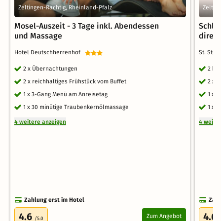
Zeltingen-Rachtig, Rheinland-Pfalz
Zeltin
Mosel-Auszeit - 3 Tage inkl. Abendessen
Schle
und Massage
direkt
Hotel Deutschherrenhof
St. Ste
2 x Übernachtungen
2 ku
2 x reichhaltiges Frühstück vom Buffet
2 x 
1 x 3-Gang Menü am Anreisetag
1 x 
1 x 30 minütige Traubenkernölmassage
1 x 
4 weitere anzeigen
4 weite
Zahlung erst im Hotel
Zahl
4.6
4.6
Zum Angebot
/5.0