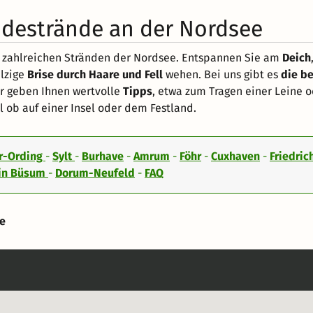
ndestrände an der Nordsee
n zahlreichen Stränden der Nordsee. Entspannen Sie am
Deich
alzige
Brise durch Haare und Fell
wehen. Bei uns gibt es
die be
ir geben Ihnen wertvolle
Tipps
, etwa zum Tragen einer Leine 
 ob auf einer Insel oder dem Festland.
er-Ording
-
Sylt
-
Burhave
-
Amrum
-
Föhr
-
Cuxhaven
-
Friedri
 in Büsum
-
Dorum-Neufeld
-
FAQ
ee