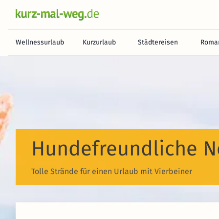
Wellnessurlaub
Kurzurlaub
Städtereisen
Roman
Hundefreundliche N
Tolle Strände für einen Urlaub mit Vierbeiner