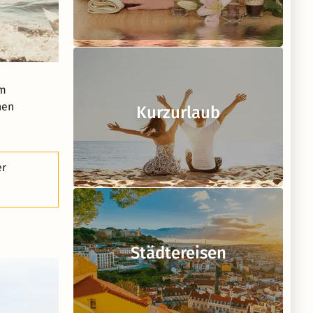
em
nen
Kurzurlaub
er
Städtereisen