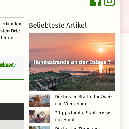
, erkunden
Beliebteste Artikel
sten Orte
oder der
Hundestrände an der Ostsee ?
chskoog
-
Die besten Städte für Zwei-
und Vierbeiner
7 Tipps für die Städtereise
mit Hund
Die besten Tipps zum