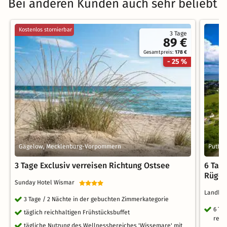
Bei anderen Kunden auch sehr beliebt
Kostenlos stornierbar
3 Tage
89 €
Gesamtpreis:
178 €
- 25 %
Gägelow, Mecklenburg-Vorpommern
Putbu
3 Tage Exclusiv verreisen Richtung Ostsee
6 Tag
Rüge
Sunday Hotel Wismar
Landhot
3 Tage / 2 Nächte in der gebuchten Zimmerkategorie
6 Ta
täglich reichhaltigen Frühstücksbuffet
reic
tägliche Nutzung des Wellnessbereiches 'Wissemare' mit