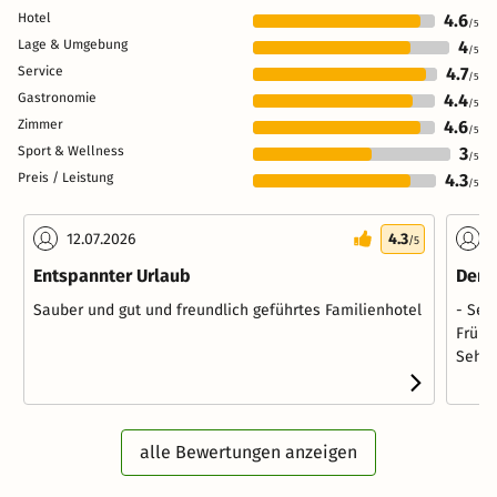
Hotel
4.6
/5
Lage & Umgebung
4
/5
Service
4.7
/5
Gastronomie
4.4
/5
Zimmer
4.6
/5
Sport & Wellness
3
/5
Preis / Leistung
4.3
/5
12.07.2026
4.3
1
/5
Entspannter Urlaub
Der 
Sauber und gut und freundlich geführtes Familienhotel
- Seh
Frühs
Sehr 
alle Bewertungen anzeigen