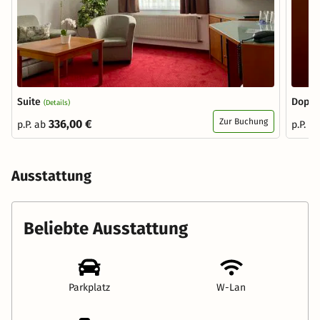
Suite
Doppe
(Details)
Zur Buchung
336,00 €
p.P. ab
p.P. a
Ausstattung
Beliebte Ausstattung
Parkplatz
W-Lan