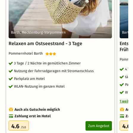
Barth, Mecklenburg-Vorpommern
Barth
Relaxen am Ostseestrand - 3 Tage
Entsp
Frühs
Pommernhotel Barth
Pommer
3 Tage / 2 Nächte im gemütlichen Zimmer
4 Ta
Nutzung der Fahrradgaragen mit Stromanschluss
tägl
Parkplatz am Hotel
Park
WLAN-Nutzung im ganzen Hotel
WLA
1 weite
Auch als Gutschein möglich
Auch
Zahlung erst im Hotel
Zahl
4.6
4.6
Zum Angebot
/5.0