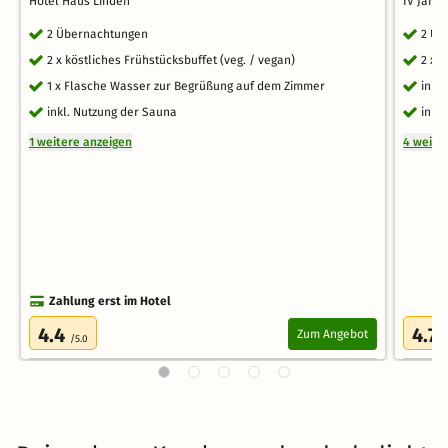
Hotel Haus Linden
IV Jahr
2 Übernachtungen
2 Üb
2 x köstliches Frühstücksbuffet (veg. / vegan)
2 x 
1 x Flasche Wasser zur Begrüßung auf dem Zimmer
inkl
inkl. Nutzung der Sauna
inkl
1 weitere anzeigen
4 weite
Zahlung erst im Hotel
4.4
4.7
Zum Angebot
/5.0
/