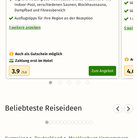
tägl
Indoor-Pool, verschiedenen Saunen, Blockhaussauna,
Dampfbad und Fitnessbereich
tägl
Ausflugstipps für Ihre Region an der Rezeption
1 x 
1 weitere anzeigen
5 weite
Auch als Gutschein möglich
Auch
Zahlung erst im Hotel
3.9
4.6
Zum Angebot
/5.0
Beliebteste Reiseideen
Hotel am See in
Hote
Norddeutschland
30 €
3893 Angebote
ab