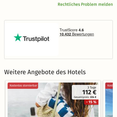
Rechtliches Problem melden
Weitere Angebote des Hotels
Kostenlos stornierbar
Kostenl
3 Tage
112 €
Gesamtpreis:
224 €
- 15 %