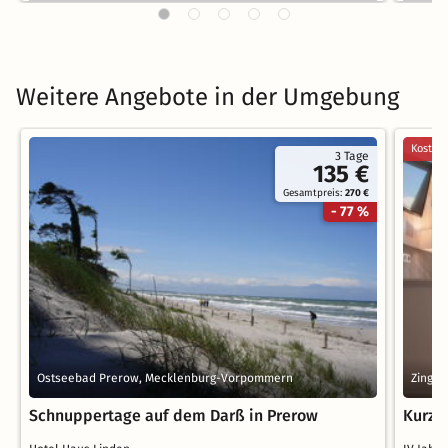
Weitere Angebote in der Umgebung
Kostenl
3 Tage
135 €
Gesamtpreis:
270 €
- 77 %
Ostseebad Prerow, Mecklenburg-Vorpommern
Zings
Schnuppertage auf dem Darß in Prerow
Kurze