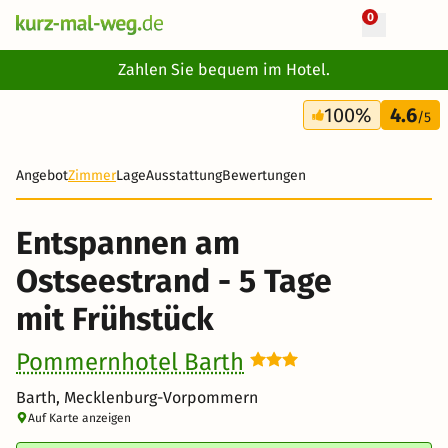
0
+ 21 Fotos
Zahlen Sie bequem im Hotel.
5 Tage
100%
4.6
284 €
/5
Angebot
Zimmer
Lage
Ausstattung
Bewertungen
Entspannen am
Ostseestrand - 5 Tage
mit Frühstück
Pommernhotel Barth
Barth, Mecklenburg-Vorpommern
Auf Karte anzeigen