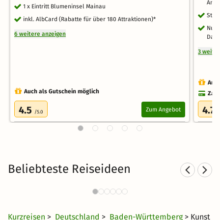
Amb
1 x Eintritt Blumeninsel Mainau
Stad
inkl. AlbCard (Rabatte für über 180 Attraktionen)*
Nutz
6 weitere anzeigen
Dach
3 weite
Auch
Auch als Gutschein möglich
Zahl
4.5
4.7
Zum Angebot
/5.0
/
Beliebteste Reiseideen
Städtereisen nach Baden-
Württemberg
28 €
1640 Angebote
ab
Kurzreisen
>
Deutschland
>
Baden-Württemberg
> Kunst