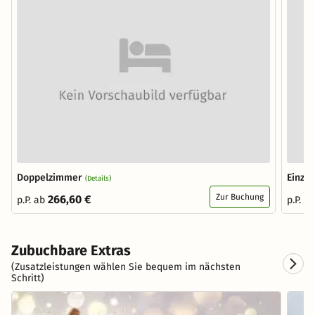
Doppelzimmer
Einze
(Details)
Zur Buchung
266,60 €
p.P. ab
p.P. a
Zubuchbare Extras
(Zusatzleistungen wählen Sie bequem im nächsten
Schritt)