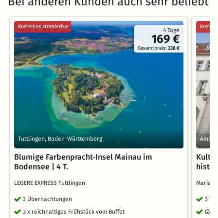
Bei anderen Kunden auch sehr beliebt
Kostenlos stornierbar
Kostenl
4 Tage
169 €
Gesamtpreis:
338 €
Tuttlingen, Baden-Württemberg
Amber
Blumige Farbenpracht-Insel Mainau im
Kultu
Bodensee | 4 T.
histo
LEGERE EXPRESS Tuttlingen
Marian
3 Übernachtungen
3 Ta
3 x reichhaltiges Frühstück vom Buffet
tägl