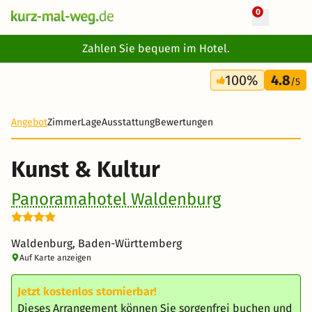
0
+ 12 Fotos
Zahlen Sie bequem im Hotel.
3 Tage
100%
4.8
267 €
/5
Angebot
Zimmer
Lage
Ausstattung
Bewertungen
Kunst & Kultur
Panoramahotel Waldenburg
Waldenburg, Baden-Württemberg
Auf Karte anzeigen
Jetzt kostenlos stornierbar!
Dieses Arrangement können Sie sorgenfrei buchen und