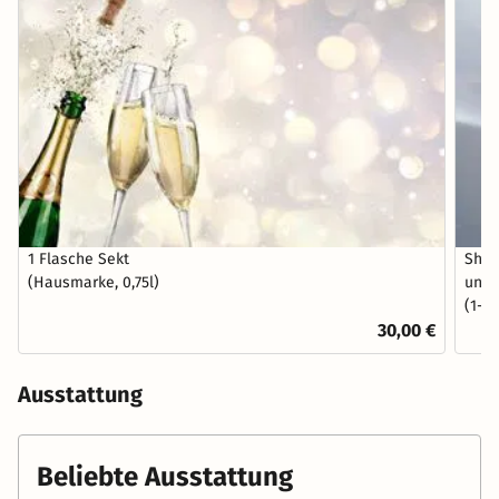
1 Flasche Sekt
Shut
(Hausmarke, 0,75l)
und 
(1-3 
30,00 €
Ausstattung
Beliebte Ausstattung