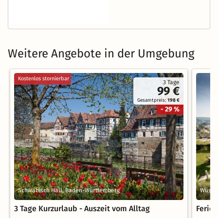
Weitere Angebote in der Umgebung
Kostenlos stornierbar
3 Tage
99 €
Gesamtpreis:
198 €
- 29 %
Schwäbisch Hall, Baden-Württemberg
Wüste
3 Tage Kurzurlaub - Auszeit vom Alltag
Ferie