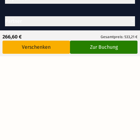
Partner
266,60 €
Gesamtpreis: 533,21 €
Unternehmen
Verschenken
Zur Buchung
Rechtliches
AUSGEZEICHNET
.org
Kundenbewertungen
SEHR GUT