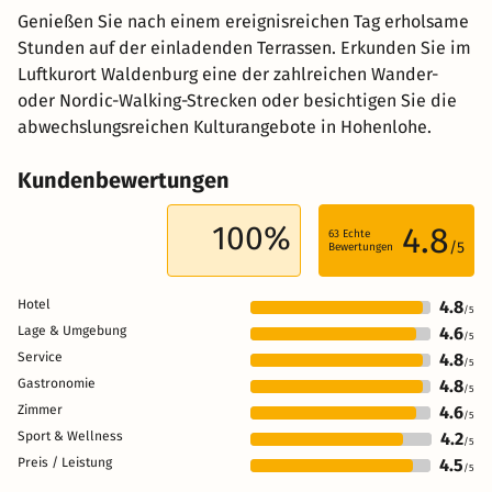
Genießen Sie nach einem ereignisreichen Tag erholsame
Stunden auf der einladenden Terrassen. Erkunden Sie im
Luftkurort Waldenburg eine der zahlreichen Wander-
oder Nordic-Walking-Strecken oder besichtigen Sie die
abwechslungsreichen Kulturangebote in Hohenlohe.
Kundenbewertungen
100%
4.8
63
Echte
/5
Bewertungen
Hotel
4.8
/5
Lage & Umgebung
4.6
/5
Service
4.8
/5
Gastronomie
4.8
/5
Zimmer
4.6
/5
Sport & Wellness
4.2
/5
Preis / Leistung
4.5
/5