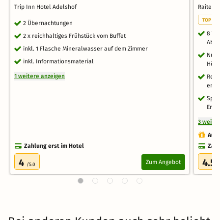
Trip Inn Hotel Adelshof
Raitelb
TOP WE
2 Übernachtungen
8 Ta
2 x reichhaltiges Frühstück vom Buffet
Aben
inkl. 1 Flasche Mineralwasser auf dem Zimmer
Nutz
inkl. Informationsmaterial
Höhl
1 weitere anzeigen
Rela
ents
Spei
Erfr
3 weite
Auch
Zahlung erst im Hotel
Zahl
4
4.5
Zum Angebot
/5.0