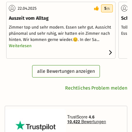
22.04.2025
5
0
/5
Auszeit vom Alltag
Schö
Zimmer top und sehr modern. Essen sehr gut. Aussicht
Tolle
phänomal und sehr ruhig, wir hatten ein Zimmer nach
Essen
hinten. Wir kommen gerne wieder.😊. In der Sa...
Weiterlesen
alle Bewertungen anzeigen
Rechtliches Problem melden