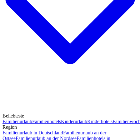
Beliebteste
Familienurlaub
Familienhotels
Kinderurlaub
Kinderhotels
Familienwoc
Region
Familienurlaub in Deutschland
Familienurlaub an der
Ostsee
Familienurlaub an der Nordsee
Familienhotels in