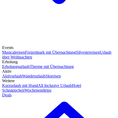
Events
Musicalreisen
Freizeitpark mit Übernachtung
Silvesterreisen
Urlaub
über Weihnachten
Erholung
Erholungsurlaub
Therme mit Übernachtung
Aktiv
Aktivurlaub
Wanderurlaub
Skireisen
Weitere
Kurzurlaub mit Hund
All Inclusive Urlaub
Hotel
Schnäppchen
Wochenendtrips
Deals