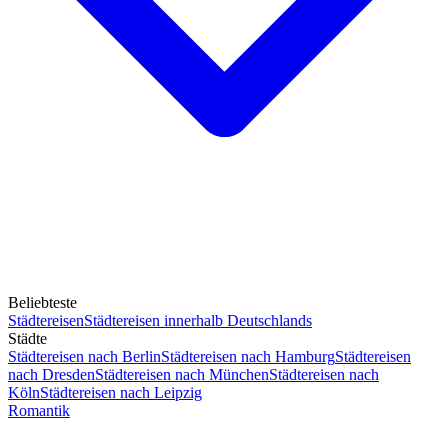
Beliebteste
Städtereisen
Städtereisen innerhalb Deutschlands
Städte
Städtereisen nach Berlin
Städtereisen nach Hamburg
Städtereisen
nach Dresden
Städtereisen nach München
Städtereisen nach
Köln
Städtereisen nach Leipzig
Romantik