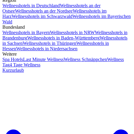
Region
Wellnesshotels in Deutschland
Wellnesshotels an der
Ostsee
Wellnesshotels an der Nordsee
Wellnesshotels im
Harz
Wellnesshotels im Schwarzwald
Wellnesshotels im Bayerischen
Wald
Bundesland
Wellnesshotels in Bayern
Wellnesshotels in NRW
Wellnesshotels in
Brandenburg
Wellnesshotels in Baden-Württemberg
Wellnesshotels
in Sachsen
Wellnesshotels in Thüringen
Wellnesshotels in
Hessen
Wellnesshotels in Niedersachsen
Weitere
Spa Hotels
Last Minute Wellness
Wellness Schnäppchen
Wellness
Tag
4 Tage Wellness
Kurzurlaub