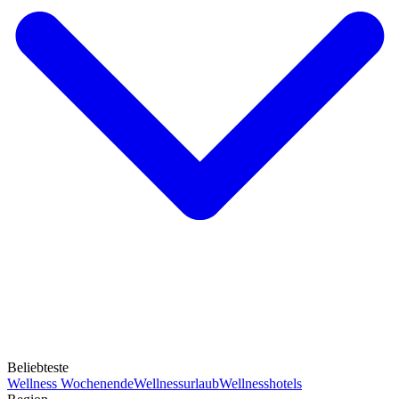
Beliebteste
Wellness Wochenende
Wellnessurlaub
Wellnesshotels