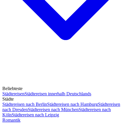
Beliebteste
Städtereisen
Städtereisen innerhalb Deutschlands
Städte
Städtereisen nach Berlin
Städtereisen nach Hamburg
Städtereisen
nach Dresden
Städtereisen nach München
Städtereisen nach
Köln
Städtereisen nach Leipzig
Romantik