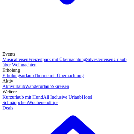
Events
Musicalreisen
Freizeitpark mit Übernachtung
Silvesterreisen
Urlaub
über Weihnachten
Erholung
Erholungsurlaub
Therme mit Übernachtung
Aktiv
Aktivurlaub
Wanderurlaub
Skireisen
Weitere
Kurzurlaub mit Hund
All Inclusive Urlaub
Hotel
Schnäppchen
Wochenendtrips
Deals