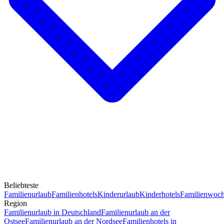
Beliebteste
Familienurlaub
Familienhotels
Kinderurlaub
Kinderhotels
Familienwoc
Region
Familienurlaub in Deutschland
Familienurlaub an der
Ostsee
Familienurlaub an der Nordsee
Familienhotels in