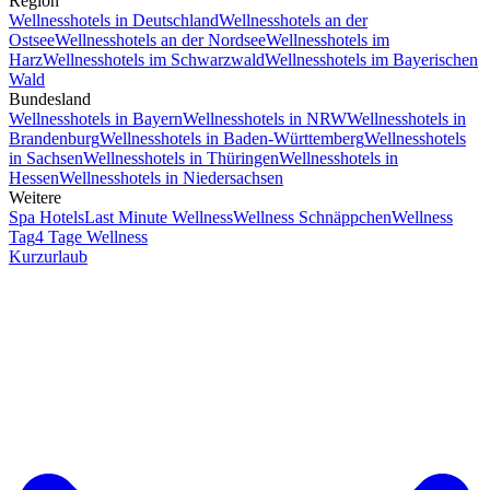
Region
Wellnesshotels in Deutschland
Wellnesshotels an der
Ostsee
Wellnesshotels an der Nordsee
Wellnesshotels im
Harz
Wellnesshotels im Schwarzwald
Wellnesshotels im Bayerischen
Wald
Bundesland
Wellnesshotels in Bayern
Wellnesshotels in NRW
Wellnesshotels in
Brandenburg
Wellnesshotels in Baden-Württemberg
Wellnesshotels
in Sachsen
Wellnesshotels in Thüringen
Wellnesshotels in
Hessen
Wellnesshotels in Niedersachsen
Weitere
Spa Hotels
Last Minute Wellness
Wellness Schnäppchen
Wellness
Tag
4 Tage Wellness
Kurzurlaub