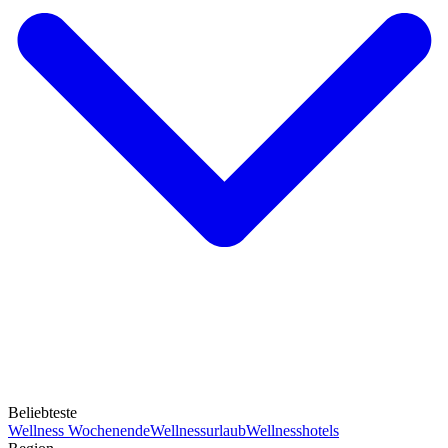
Beliebteste
Wellness Wochenende
Wellnessurlaub
Wellnesshotels