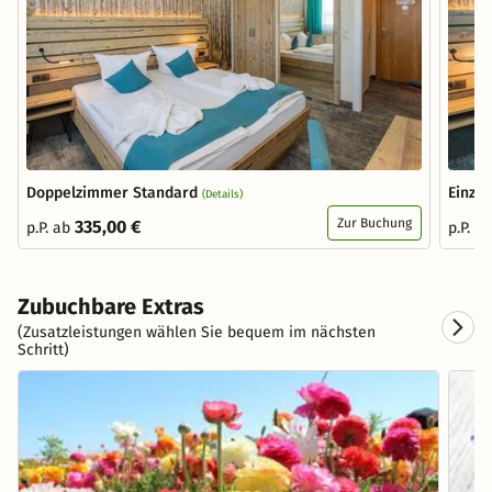
Doppelzimmer Standard
Einze
(Details)
Zur Buchung
335,00 €
p.P. ab
p.P. a
Zubuchbare Extras
(Zusatzleistungen wählen Sie bequem im nächsten
Schritt)