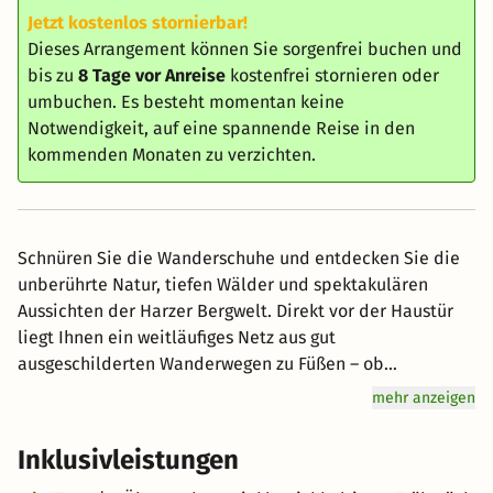
Jetzt kostenlos stornierbar!
Dieses Arrangement können Sie sorgenfrei buchen und
bis zu
8 Tage vor Anreise
kostenfrei stornieren oder
umbuchen. Es besteht momentan keine
Notwendigkeit, auf eine spannende Reise in den
kommenden Monaten zu verzichten.
Schnüren Sie die Wanderschuhe und entdecken Sie die
unberührte Natur, tiefen Wälder und spektakulären
Aussichten der Harzer Bergwelt. Direkt vor der Haustür
liegt Ihnen ein weitläufiges Netz aus gut
ausgeschilderten Wanderwegen zu Füßen – ob
anspruchsvolle Routen durch felsige Täler oder
mehr anzeigen
entspannte Pfade entlang idyllischer Bergwiesen. Nach
einem aktiven Tag an der frischen Luft finden Sie im
Inklusivleistungen
Hotel die perfekte Erholung für müde Muskeln: Kommen