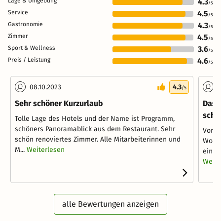
Lage & Umgebung
4.3
/5
Service
4.5
/5
Gastronomie
4.3
/5
Zimmer
4.5
/5
Sport & Wellness
3.6
/5
Preis / Leistung
4.6
/5
08.10.2023
4.3
1
/5
Sehr schöner Kurzurlaub
Das 
schö
Tolle Lage des Hotels und der Name ist Programm,
schöners Panoramablick aus dem Restaurant. Sehr
Von a
schön renoviertes Zimmer. Alle Mitarbeiterinnen und
Worte
M...
Weiterlesen
eine 
Weite
alle Bewertungen anzeigen