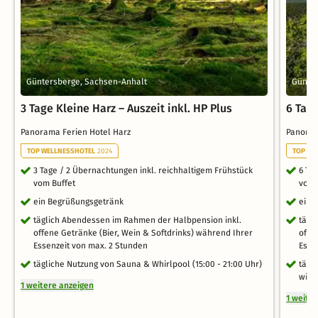
Güntersberge, Sachsen-Anhalt
Günter
3 Tage Kleine Harz – Auszeit inkl. HP Plus
6 Tage
Panorama Ferien Hotel Harz
Panoram
TOP WELLNESSHOTEL
2024
TOP WE
3 Tage / 2 Übernachtungen inkl. reichhaltigem Frühstück
6 Ta
vom Buffet
vom 
ein Begrüßungsgetränk
ein 
täglich Abendessen im Rahmen der Halbpension inkl.
tägl
offene Getränke (Bier, Wein & Softdrinks) während Ihrer
offe
Essenzeit von max. 2 Stunden
Esse
tägliche Nutzung von Sauna & Whirlpool (15:00 - 21:00 Uhr)
tägl
witt
1 weitere anzeigen
1 weite