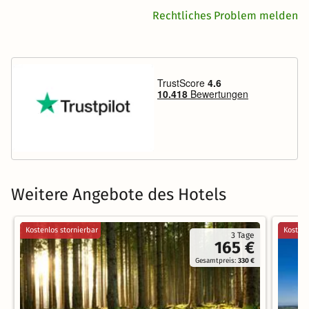
Rechtliches Problem melden
Weitere Angebote des Hotels
Kostenlos stornierbar
Kostenl
3 Tage
165 €
Gesamtpreis:
330 €