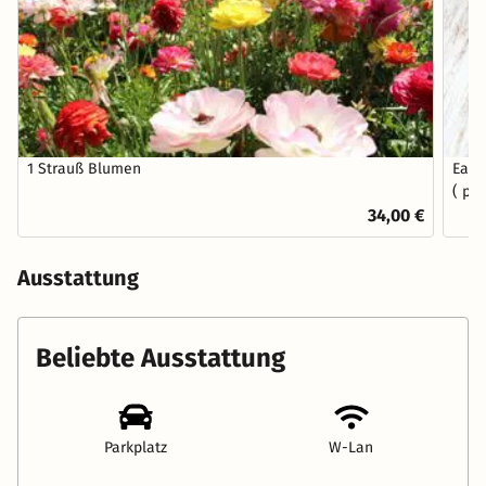
1 Strauß Blumen
Earl
( pr
34,00 €
Ausstattung
Beliebte Ausstattung
Parkplatz
W-Lan