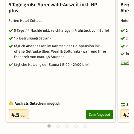
5 Tage große Spreewald-Auszeit inkl. HP
Bergp
plus
Abend
Ferien Hotel Cottbus
Hotel -
5 Tage / 4 Nächte inkl. reichhaltigem Frühstück vom Buffet
2 Üb
1 x Begrüßungsgetränk
2 x 
täglich Abendessen im Rahmen der Halbpension inkl.
2 x 
offene Getränke (Bier, Wein & Softdrinks) während Ihrer
inkl
Essenzeit von max. 1,5 Stunden
4 weite
tägliche Nutzung der Sauna (15:00 - 21:00 Uhr)
Auch als Gutschein möglich
Zahl
4.5
4.7
Zum Angebot
/5.0
/