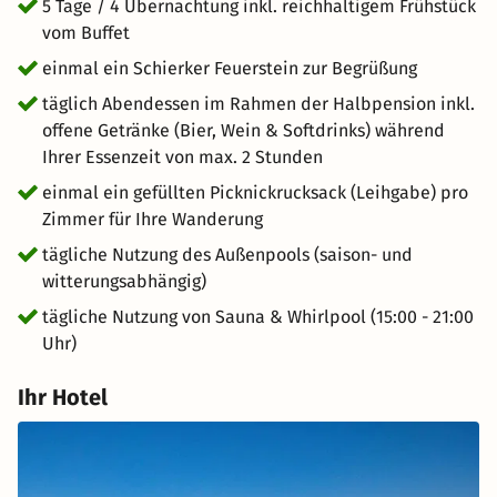
Sie in der behaglichen Sauna zur Ruhe, genießen Sie die
5 Tage / 4 Übernachtung inkl. reichhaltigem Frühstück
wohlige Wärme im Whirlpool oder ziehen Sie bei
vom Buffet
schönem Wetter ein paar entspannte Bahnen im
einmal ein Schierker Feuerstein zur Begrüßung
Außenpool. Sichern Sie sich Ihr Naturerlebnis im Harz!
täglich Abendessen im Rahmen der Halbpension inkl.
offene Getränke (Bier, Wein & Softdrinks) während
Ihrer Essenzeit von max. 2 Stunden
einmal ein gefüllten Picknickrucksack (Leihgabe) pro
Zimmer für Ihre Wanderung
tägliche Nutzung des Außenpools (saison- und
witterungsabhängig)
tägliche Nutzung von Sauna & Whirlpool (15:00 - 21:00
Uhr)
Ihr Hotel