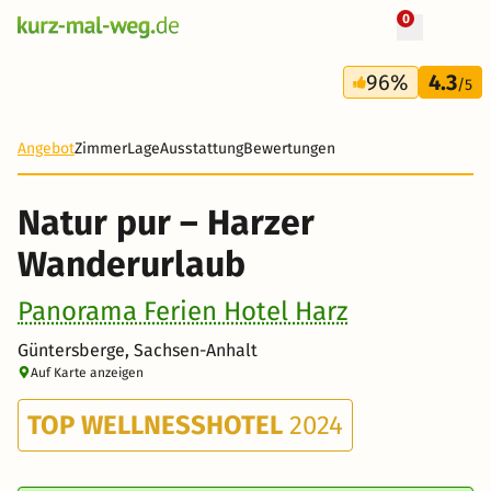
0
+ 33 Fotos
5 Tage
96%
4.3
335 €
/5
Angebot
Zimmer
Lage
Ausstattung
Bewertungen
Natur pur – Harzer
Wanderurlaub
Panorama Ferien Hotel Harz
Güntersberge, Sachsen-Anhalt
Auf Karte anzeigen
TOP WELLNESSHOTEL
2024