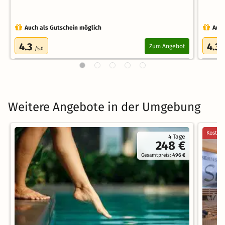
Auch als Gutschein möglich
Auch
4.3
4.3
Zum Angebot
/5.0
/
Weitere Angebote in der Umgebung
Kostenl
4 Tage
248 €
Gesamtpreis:
496 €