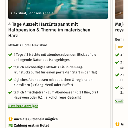
Alexisbad, Sachsen-Anhalt
Ballen
4 Tage Auszeit HarzEntspannt mit
Majes
Halbpension & Therme im malerischen
royal
Harz
Bernste
MORADA Hotel Alexisbad
TOP RO
4 Tage / 3 Nächte mit atemberaubenden Blick auf die
3 Ta
umliegende Natur des Harzgebirges
2 x 
täglich reichhaltiges MORADA Fit-in-den-Tag-
sais
Frühstücksbuffet für einen perfekten Start in den Tag
2 x 
tägliches Abendessen mit deutschen & regionalen
Buff
Klassikern (3-Gang-Menü oder Buffet)
pure
täglich 1 Tischgetränk zum Abendessen (0,3 l Bier, 0,2 l
Saun
Hauswein oder 0,2 l alkoholfreies Getränk)
5 weite
6 weitere anzeigen
Auch als Gutschein möglich
Auch
Zahlung erst im Hotel