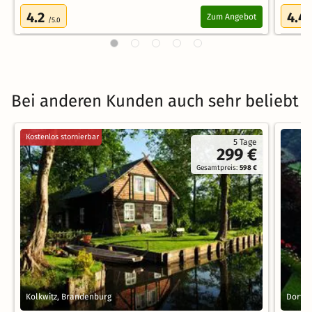
4.2
4.4
Zum Angebot
/5.0
Bei anderen Kunden auch sehr beliebt
Kostenlos stornierbar
5 Tage
299 €
Gesamtpreis:
598 €
Kolkwitz, Brandenburg
Dorfga