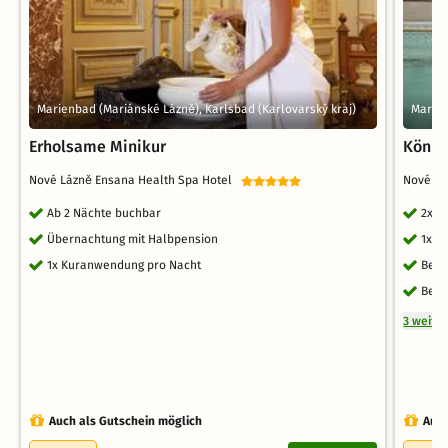
Marienbad (Mariánské Lázně), Karlsbad (Karlovarský kraj)
Marien
Erholsame Minikur
König
Nové Lázně Ensana Health Spa Hotel
Nové Lá
Ab 2 Nächte buchbar
2x Ü
Übernachtung mit Halbpension
1x A
1x Kuranwendung pro Nacht
Benu
Benu
3 weite
Auch als Gutschein möglich
Auch