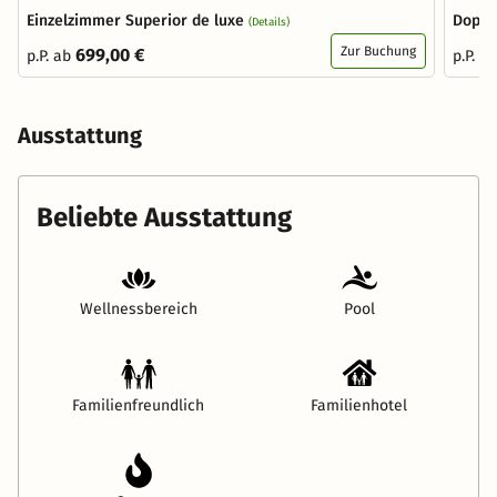
Einzelzimmer Superior de luxe
Doppe
(Details)
Zur Buchung
699,00 €
p.P. ab
p.P. a
Ausstattung
Beliebte Ausstattung
Wellnessbereich
Pool
Familienfreundlich
Familienhotel