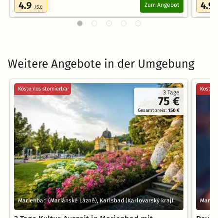
4.9
4.9
Zum Angebot
/5.0
Weitere Angebote in der Umgebung
Kostenlos stornierbar
Kostenl
3 Tage
75 €
Gesamtpreis:
150 €
Marienbad (Mariánské Lázně), Karlsbad (Karlovarský kraj)
Marien