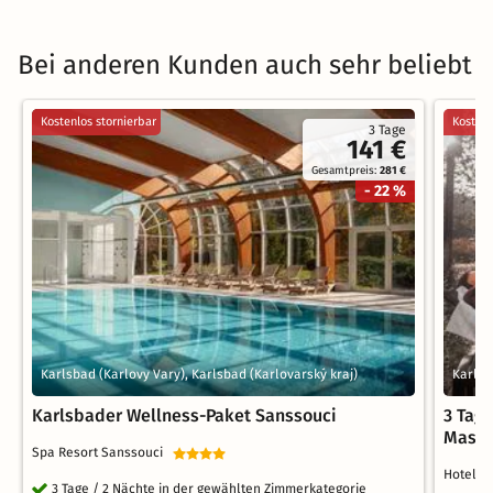
Bei anderen Kunden auch sehr beliebt
Kostenlos stornierbar
Kostenl
3 Tage
141 €
Gesamtpreis:
281 €
- 22 %
Karlsbad (Karlovy Vary), Karlsbad (Karlovarský kraj)
Karlsb
Karlsbader Wellness-Paket Sanssouci
3 Tag
Mass
Spa Resort Sanssouci
Hotel J
3 Tage / 2 Nächte in der gewählten Zimmerkategorie