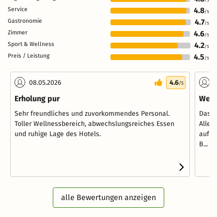
Service
4.8
/5
Gastronomie
4.7
/5
Zimmer
4.6
/5
Sport & Wellness
4.2
/5
Preis / Leistung
4.5
/5
08.05.2026
4.6
2
/5
Erholung pur
Well
Sehr freundliches und zuvorkommendes Personal.
Das H
Toller Wellnessbereich, abwechslungsreiches Essen
Alles
und ruhige Lage des Hotels.
aufme
B...
We
alle Bewertungen anzeigen