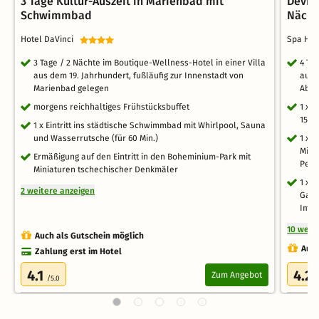
3 Tage Kultur-Auszeit in Marienbad mit
Devin
Schwimmbad
Nächt
Hotel DaVinci
Spa Ho
3 Tage / 2 Nächte im Boutique-Wellness-Hotel in einer Villa
4 Ta
aus dem 19. Jahrhundert, fußläufig zur Innenstadt von
auf d
Marienbad gelegen
Aben
morgens reichhaltiges Frühstücksbuffet
1 x 
150m
1 x Eintritt ins städtische Schwimmbad mit Whirlpool, Sauna
und Wasserrutsche (für 60 Min.)
1 x 
Mine
Ermäßigung auf den Eintritt in den Boheminium-Park mit
Pers
Miniaturen tschechischer Denkmäler
1 x 
2 weitere anzeigen
Gass
Immu
10 weit
Auch als Gutschein möglich
Auch
Zahlung erst im Hotel
4.1
4.2
Zum Angebot
/5.0
/