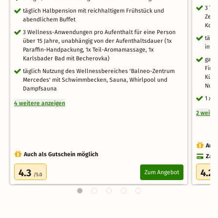
3 Ta
täglich Halbpension mit reichhaltigem Frühstück und
Zent
abendlichem Buffet
Kol
3 Wellness-Anwendungen pro Aufenthalt für eine Person
tägl
über 15 Jahre, unabhängig von der Aufenthaltsdauer (1x
inte
Paraffin-Handpackung, 1x Teil-Aromamassage, 1x
Karlsbader Bad mit Becherovka)
ganz
Finn
täglich Nutzung des Wellnessbereiches 'Balneo-Zentrum
Kühl
Mercedes' mit Schwimmbecken, Sauna, Whirlpool und
Nutzu
Dampfsauna
1 x 
4 weitere anzeigen
2 weite
Auch
Auch als Gutschein möglich
Zahl
4.3
4.2
Zum Angebot
/5.0
/