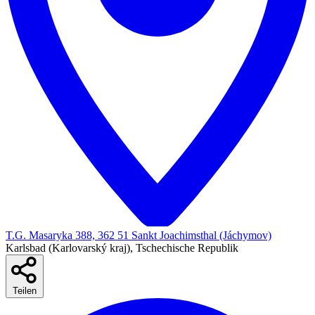
T.G. Masaryka 388, 362 51 Sankt Joachimsthal (Jáchymov)
Karlsbad (Karlovarský kraj), Tschechische Republik
Teilen