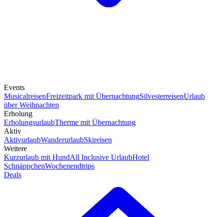
Events
Musicalreisen
Freizeitpark mit Übernachtung
Silvesterreisen
Urlaub
über Weihnachten
Erholung
Erholungsurlaub
Therme mit Übernachtung
Aktiv
Aktivurlaub
Wanderurlaub
Skireisen
Weitere
Kurzurlaub mit Hund
All Inclusive Urlaub
Hotel
Schnäppchen
Wochenendtrips
Deals