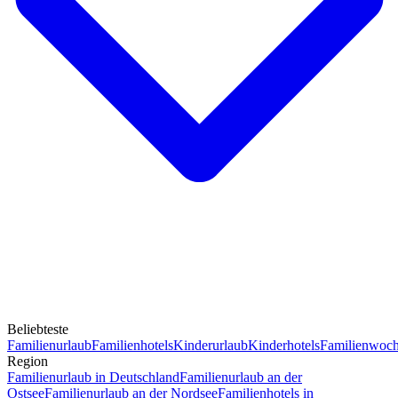
Beliebteste
Familienurlaub
Familienhotels
Kinderurlaub
Kinderhotels
Familienwoc
Region
Familienurlaub in Deutschland
Familienurlaub an der
Ostsee
Familienurlaub an der Nordsee
Familienhotels in