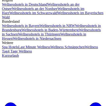
Region
Wellnesshotels in Deutschland
Wellnesshotels an der
Ostsee
Wellnesshotels an der Nordsee
Wellnesshotels im
Harz
Wellnesshotels im Schwarzwald
Wellnesshotels im Bayerischen
Wald
Bundesland
Wellnesshotels in Bayern
Wellnesshotels in NRW
Wellnesshotels in
Brandenburg
Wellnesshotels in Baden-Württemberg
Wellnesshotels
in Sachsen
Wellnesshotels in Thüringen
Wellnesshotels in
Hessen
Wellnesshotels in Niedersachsen
Weitere
Spa Hotels
Last Minute Wellness
Wellness Schnäppchen
Wellness
Tag
4 Tage Wellness
Kurzurlaub