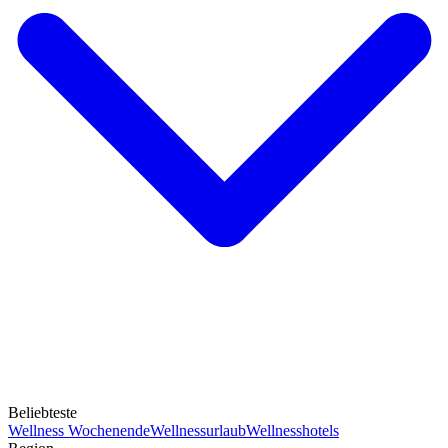
Beliebteste
Wellness Wochenende
Wellnessurlaub
Wellnesshotels