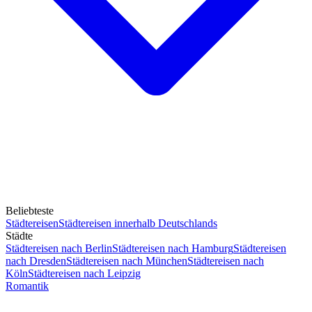
Beliebteste
Städtereisen
Städtereisen innerhalb Deutschlands
Städte
Städtereisen nach Berlin
Städtereisen nach Hamburg
Städtereisen
nach Dresden
Städtereisen nach München
Städtereisen nach
Köln
Städtereisen nach Leipzig
Romantik