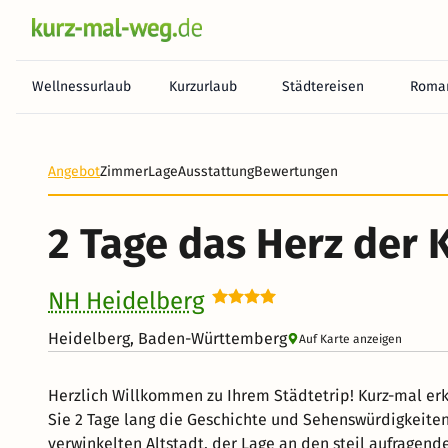
Wellnessurlaub
Kurzurlaub
Städtereisen
Roman
Angebot
Zimmer
Lage
Ausstattung
Bewertungen
2 Tage das Herz der 
NH Heidelberg
Heidelberg, Baden-Württemberg
Auf Karte anzeigen
Herzlich Willkommen zu Ihrem Städtetrip! Kurz-mal e
Sie 2 Tage lang die Geschichte und Sehenswürdigkeiten 
verwinkelten Altstadt, der Lage an den steil aufragend