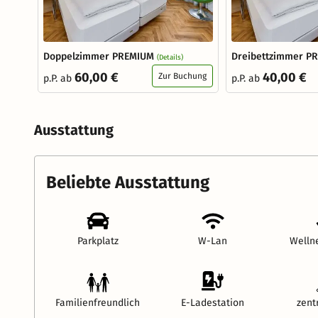
Doppelzimmer PREMIUM
Dreibettzimmer P
(Details)
60,00 €
40,00 €
Zur Buchung
p.P. ab
p.P. ab
Ausstattung
Beliebte Ausstattung
Parkplatz
W-Lan
Welln
Familienfreundlich
E-Ladestation
zent