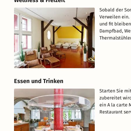
Sobald der Som
Verweilen ein.
und fit bleibe
Dampfbad, Wel
Thermalstühle
Essen und Trinken
Starten Sie mit
zubereitet wir
ein A la carte
Restaurant serv