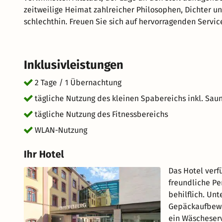
zeitweilige Heimat zahlreicher Philosophen, Dichter un
schlechthin. Freuen Sie sich auf hervorragenden Servi
unvergesslichen Urlaub. kurz-mal-weg.de wünscht Ihne
Inklusivleistungen
2 Tage / 1 Übernachtung
tägliche Nutzung des kleinen Spabereichs inkl. Sa
tägliche Nutzung des Fitnessbereichs
WLAN-Nutzung
Ihr Hotel
Das Hotel verf
freundliche Pe
behilflich. Un
Gepäckaufbewah
ein Wäscheserv