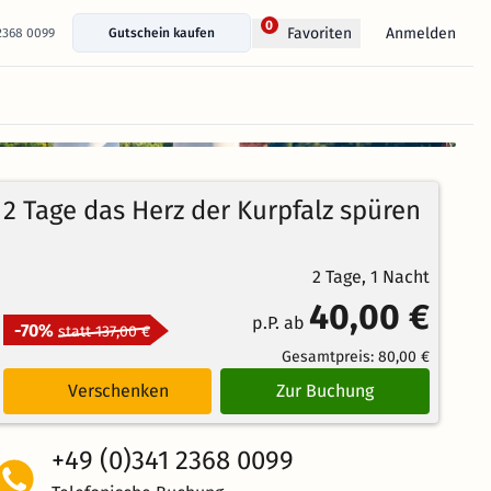
0
Anmelden
Favoriten
 2368 0099
Gutschein kaufen
+ 194 Fotos anzeigen
100%
4.6
17
Echte
/5
2 Tage das Herz der Kurpfalz spüren
Bewertungen
Weiterempfehlung
Brillant
2 Tage, 1 Nacht
40,00 €
p.P. ab
-70%
statt 137,00 €
Gesamtpreis:
80,00 €
Verschenken
Zur Buchung
+49 (0)341 2368 0099