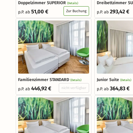
Doppelzimmer SUPERIOR
Dreibettzimmer S
(Details)
51,00 €
293,42 €
Zur Buchung
p.P. ab
p.P. ab
Familienzimmer STANDARD
Junior Suite
(Details)
(Details)
446,92 €
364,83 €
nicht verfügbar
p.P. ab
p.P. ab