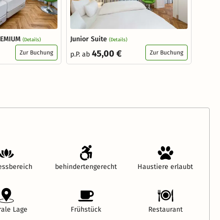
REMIUM
Junior Suite
(Details)
(Details)
45,00 €
Zur Buchung
Zur Buchung
p.P. ab
essbereich
behindertengerecht
Haustiere erlaubt
rale Lage
Frühstück
Restaurant