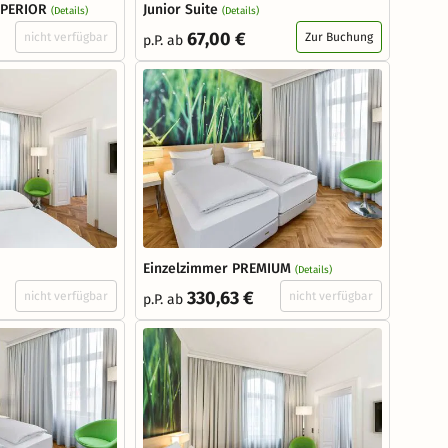
UPERIOR
Junior Suite
(Details)
(Details)
67,00 €
nicht verfügbar
Zur Buchung
p.P. ab
Einzelzimmer PREMIUM
(Details)
330,63 €
nicht verfügbar
nicht verfügbar
p.P. ab