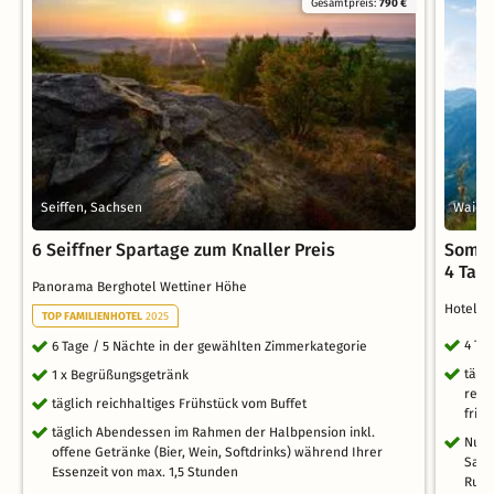
Gesamtpreis:
790 €
Seiffen, Sachsen
Waidri
6 Seiffner Spartage zum Knaller Preis
Somme
4 Tag
Panorama Berghotel Wettiner Höhe
Hotel 
TOP FAMILIENHOTEL
2025
4 Ta
6 Tage / 5 Nächte in der gewählten Zimmerkategorie
tägl
1 x Begrüßungsgetränk
regi
täglich reichhaltiges Frühstück vom Buffet
fris
täglich Abendessen im Rahmen der Halbpension inkl.
Nutz
offene Getränke (Bier, Wein, Softdrinks) während Ihrer
Saun
Essenzeit von max. 1,5 Stunden
Ruh