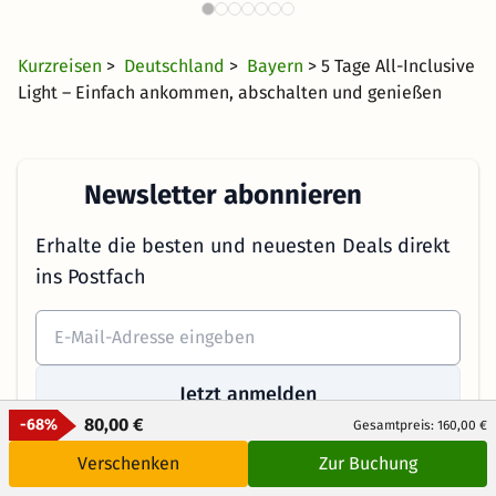
5377 Angebote
24 €
ab
Kurzreisen
>
Deutschland
>
Bayern
> 5 Tage All-Inclusive
Light – Einfach ankommen, abschalten und genießen
Newsletter abonnieren
Erhalte die besten und neuesten Deals direkt
ins Postfach
Jetzt anmelden
80,00 €
-68%
Gesamtpreis: 160,00 €
Mit der Eingabe meiner E-Mail-Adresse bzw. durch Klick auf "Jetzt
Verschenken
Zur Buchung
anmelden" willige ich ein, regelmäßig E-Mails von KMW mit
Angeboten zu erhalten. Ich kann diese Einwilligung jederzeit