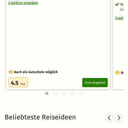
2 weitere anzeigen
Nutz
Lieg
3 weite
Auch als Gutschein möglich
Auch
4.5
Zum Angebot
/5.0
Beliebteste Reiseideen
Kurzurlaub in den Bergen