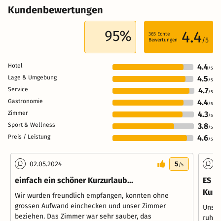
Kundenbewertungen
95%
4.4
365
Echte
/5
Bewertungen
Hotel
4.4
/5
Lage & Umgebung
4.5
/5
Service
4.7
/5
Gastronomie
4.4
/5
Zimmer
4.3
/5
Sport & Wellness
3.8
/5
Preis / Leistung
4.6
/5
02.05.2024
5
1
/5
einfach ein schöner Kurzurlaub...
ES w
Kurz
Wir wurden freundlich empfangen, konnten ohne
grossen Aufwand einchecken und unser Zimmer
Unser
beziehen. Das Zimmer war sehr sauber, das
ruhig