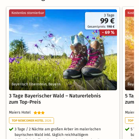
Kostenlos stornierbar
Kostenl
3 Tage
99 €
Gesamtpreis:
198 €
- 69 %
Bayerisch Eisenstein, Bayern
Bayeri
3 Tage Bayerischer Wald – Naturerlebnis
5 Tag
zum Top-Preis
zum T
Maiers Hotel
Maiers
TOP NEWCOMER HOTEL
2026
TOP NE
3 Tage / 2 Nächte am großen Arber im malerischen
5 Ta
bayrischen Wald inkl. täglich reichhaltigem
bayr