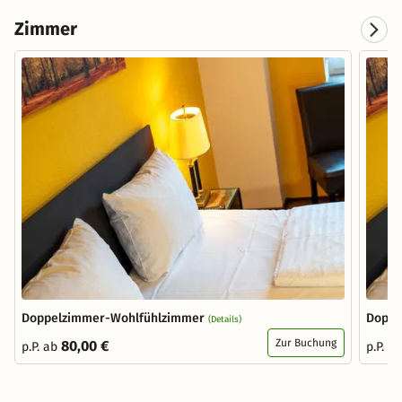
Zimmer
Doppelzimmer-Wohlfühlzimmer
Doppe
(Details)
Zur Buchung
80,00 €
p.P. ab
p.P. a