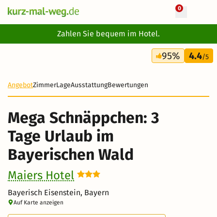
0
+ 27 Fotos
Zahlen Sie bequem im Hotel.
3 Tage
95%
4.4
80 €
/5
-68%
Angebot
Zimmer
Lage
Ausstattung
Bewertungen
Mega Schnäppchen: 3
Tage Urlaub im
Bayerischen Wald
Maiers Hotel
Bayerisch Eisenstein, Bayern
Auf Karte anzeigen