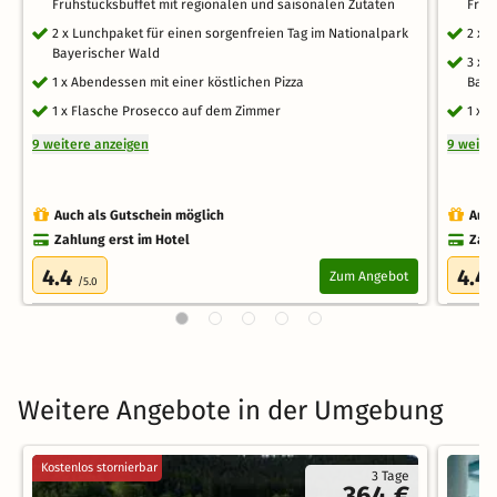
Frühstücksbuffet mit regionalen und saisonalen Zutaten
Früh
2 x Lunchpaket für einen sorgenfreien Tag im Nationalpark
2 x 
Bayerischer Wald
3 x 
1 x Abendessen mit einer köstlichen Pizza
Baye
1 x Flasche Prosecco auf dem Zimmer
1 x 
9 weitere anzeigen
9 weite
Auch als Gutschein möglich
Auch
Zahlung erst im Hotel
Zahl
4.4
4.4
Zum Angebot
/5.0
Weitere Angebote in der Umgebung
Kostenlos stornierbar
3 Tage
364 €