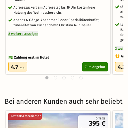
tägl
Abreisezuckerl am Abreisetag bis 19 Uhr kostenfreie
alko
Nutzung des Wellnessbereichs
Weiz
abends 6-Gänge-Abendmenü oder Spezialitätenbuffet,
tägl
zubereitet von Küchenchefin Christina Mühlbauer
Bade
8 weitere anzeigen
Somm
gege
3 weite
Auch
Zahlung erst im Hotel
4.7
4.2
Zum Angebot
/5.0
/
Bei anderen Kunden auch sehr beliebt
Kostenlos stornierbar
6 Tage
395 €