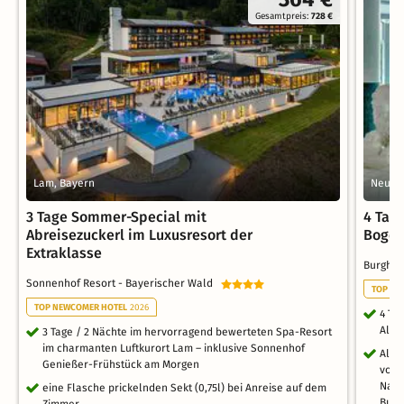
Gesamtpreis:
728 €
Lam, Bayern
Neukir
3 Tage Sommer-Special mit
4 Tag
Abreisezuckerl im Luxusresort der
Boge
Extraklasse
Burgho
Sonnenhof Resort - Bayerischer Wald
TOP WE
TOP NEWCOMER HOTEL
2026
4 Ta
All I
3 Tage / 2 Nächte im hervorragend bewerteten Spa-Resort
im charmanten Luftkurort Lam – inklusive Sonnenhof
All 
Genießer-Frühstück am Morgen
vom 
Nach
eine Flasche prickelnden Sekt (0,75l) bei Anreise auf dem
Buff
Zimmer