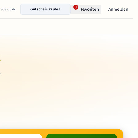
0
Anmelden
Favoriten
 2368 0099
Gutschein kaufen
s
h