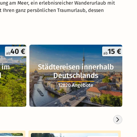
lung am Meer, ein erlebnisreicher Wanderurlaub mit
rt Ihren ganz persönlichen Traumurlaub, dessen
40 €
15 €
ab
ab
 im
Städtereisen innerhalb
d
Deutschlands
12820 Angebote