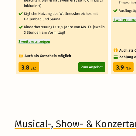
beachten: Bier & Hauswein erst ab 16 Uhr bis 21
Fitnessbe
inkludiert)
Ausflugsti
tägliche Nutzung des Wellnessbereiches mit
Hallenbad und Sauna
1 weitere anz
Kinderbetreuung (3-11,9 Jahre von Mo.-Fr. jeweils
3 Stunden am Vormittag)
3 weitere anzeigen
Auch als 
Auch als Gutschein möglich
Zahlung e
3.8
3.9
Zum Angebot
/5.0
/5.0
Musical-, Show- & Konzert