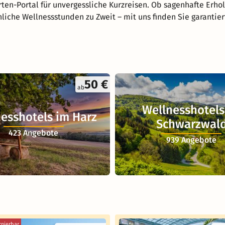
ten-Portal für unvergessliche Kurzreisen. Ob sagenhafte Erho
nliche Wellnessstunden zu Zweit – mit uns finden Sie garantie
50 €
ab
Wellnesshotels
esshotels im Harz
Schwarzwal
423 Angebote
939 Angebote
rnierbar