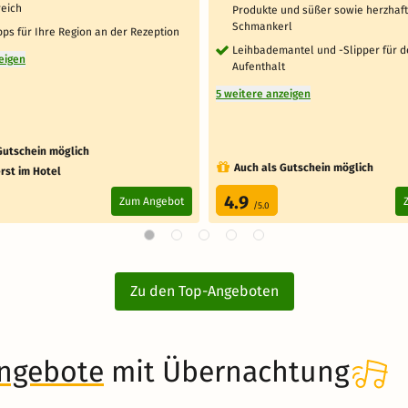
reich
Produkte und süßer sowie herzhaf
Schmankerl
pps für Ihre Region an der Rezeption
Leihbademantel und -Slipper für 
eigen
Aufenthalt
5 weitere anzeigen
Gutschein möglich
Auch als Gutschein möglich
rst im Hotel
4.9
Zum Angebot
/5.0
Zu den Top-Angeboten
angebote
mit Übernachtung