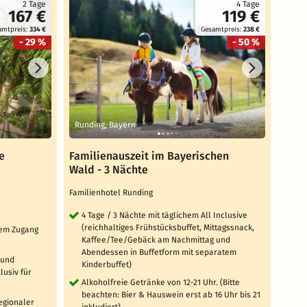
2 Tage
4 Tage
167 €
119 €
amtpreis:
334 €
Gesamtpreis:
238 €
- 29 %
- 50 %
Runding, Bayern
Bad 
e
Familienauszeit im Bayerischen
Rund
Wald - 3 Nächte
Ther
Familienhotel Runding
Santé
TOP 
4 Tage / 3 Nächte mit täglichem All Inclusive
(reichhaltiges Frühstücksbuffet, Mittagssnack,
ktem Zugang
4 T
Kaffee/Tee/Gebäck am Nachmittag und
Ge
Abendessen in Buffetform mit separatem
 und
All
Kinderbuffet)
usiv für
Fr
Alkoholfreie Getränke von 12-21 Uhr. (Bitte
Su
beachten: Bier & Hauswein erst ab 16 Uhr bis 21
16
regionaler
inkludiert)