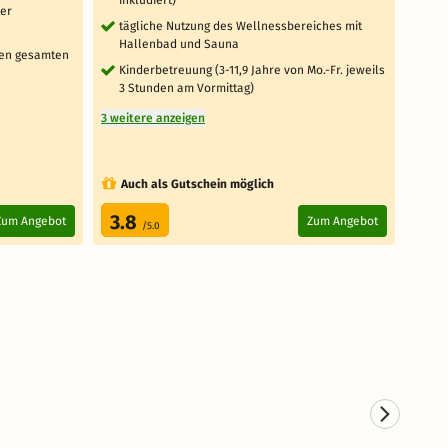
"D
ter
tägliche Nutzung des Wellnessbereiches mit
3 x
Hallenbad und Sauna
so
den gesamten
Sa
Kinderbetreuung (3-11,9 Jahre von Mo.-Fr. jeweils
3 Stunden am Vormittag)
täg
(S
3 weitere anzeigen
von
3 weit
Auch als Gutschein möglich
Au
3.8
4.
Zum Angebot
Zum Angebot
/5.0