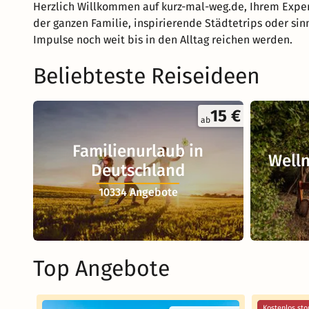
Herzlich Willkommen auf kurz-mal-weg.de, Ihrem Exper
der ganzen Familie, inspirierende Städtetrips oder sin
Impulse noch weit bis in den Alltag reichen werden.
Beliebteste Reiseideen
15 €
ab
Familienurlaub in
Welln
Deutschland
10334 Angebote
Top Angebote
Kostenlos sto