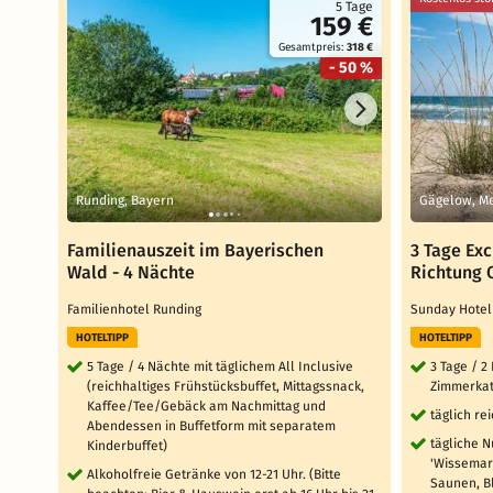
5 Tage
159 €
Gesamtpreis:
318 €
- 50 %
Runding, Bayern
Gägelow, M
Familienauszeit im Bayerischen
3 Tage Exc
Wald - 4 Nächte
Richtung 
Familienhotel Runding
Sunday Hote
HOTELTIPP
HOTELTIPP
5 Tage / 4 Nächte mit täglichem All Inclusive
3 Tage / 2
(reichhaltiges Frühstücksbuffet, Mittagssnack,
Zimmerkat
Kaffee/Tee/Gebäck am Nachmittag und
täglich re
Abendessen in Buffetform mit separatem
tägliche 
Kinderbuffet)
'Wissemar
Alkoholfreie Getränke von 12-21 Uhr. (Bitte
Saunen, B