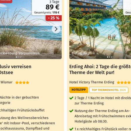
3 Tage
89 €
Gesamtpreis:
178 €
Ges
- 25 %
ecklenburg-Vorpommern
Erding, Bayern
lusiv verreisen
Erding Ahoi: 2 Tage die größt
Ostsee
Therme der Welt pur!
l Wismar
Hotel Victory Therme Erding
HOTELTIPP
TOP THERMENHOTEL
2026
 Nächte in der gebuchten
2 Tage / 1 Nacht im Hotel mit dire
egorie
zur Therme Erding
ichhaltigen Frühstücksbuffet
Nutzung der Therme Erding am An-
Abreisetag mit Frühschwimmen exkl
Nutzung des Wellnessbereiches
Hotelgäste ab 08:30.
e' mit Indoor-Pool, verschiedenen
lockhaussauna, Dampfbad und
1 x reichhaltiges Frühstück voller 