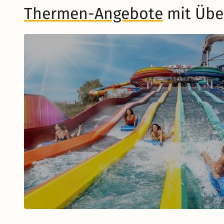
Thermen-Angebote
mit Übe
Musical in Berlin
Zum Musical