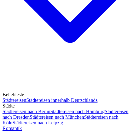
Beliebteste
Städtereisen
Städtereisen innerhalb Deutschlands
Städte
Städtereisen nach Berlin
Städtereisen nach Hamburg
Städtereisen
nach Dresden
Städtereisen nach München
Städtereisen nach
Köln
Städtereisen nach Leipzig
Romantik