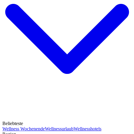
Beliebteste
Wellness Wochenende
Wellnessurlaub
Wellnesshotels