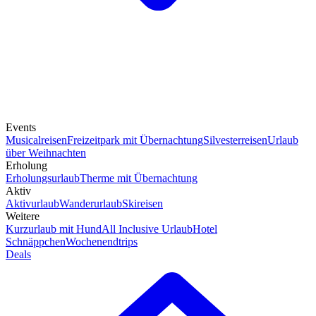
Events
Musicalreisen
Freizeitpark mit Übernachtung
Silvesterreisen
Urlaub
über Weihnachten
Erholung
Erholungsurlaub
Therme mit Übernachtung
Aktiv
Aktivurlaub
Wanderurlaub
Skireisen
Weitere
Kurzurlaub mit Hund
All Inclusive Urlaub
Hotel
Schnäppchen
Wochenendtrips
Deals