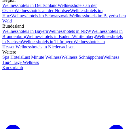
Region
Wellnesshotels in Deutschland
Wellnesshotels an der
Ostsee
Wellnesshotels an der Nordsee
Wellnesshotels im
Harz
Wellnesshotels im Schwarzwald
Wellnesshotels im Bayerischen
Wald
Bundesland
Wellnesshotels in Bayern
Wellnesshotels in NRW
Wellnesshotels in
Brandenburg
Wellnesshotels in Baden-Württemberg
Wellnesshotels
in Sachsen
Wellnesshotels in Thüringen
Wellnesshotels in
Hessen
Wellnesshotels in Niedersachsen
Weitere
Spa Hotels
Last Minute Wellness
Wellness Schnäppchen
Wellness
Tag
4 Tage Wellness
Kurzurlaub