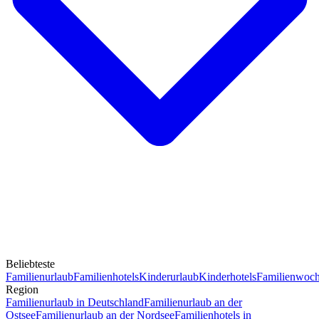
Beliebteste
Familienurlaub
Familienhotels
Kinderurlaub
Kinderhotels
Familienwoc
Region
Familienurlaub in Deutschland
Familienurlaub an der
Ostsee
Familienurlaub an der Nordsee
Familienhotels in