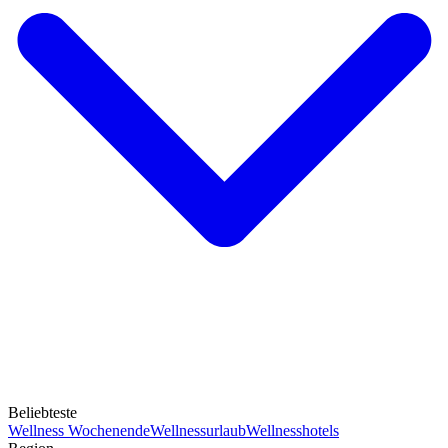
Beliebteste
Wellness Wochenende
Wellnessurlaub
Wellnesshotels