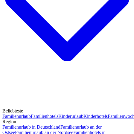
Beliebteste
Familienurlaub
Familienhotels
Kinderurlaub
Kinderhotels
Familienwoc
Region
Familienurlaub in Deutschland
Familienurlaub an der
Ostsee
Familienurlaub an der Nordsee
Familienhotels in