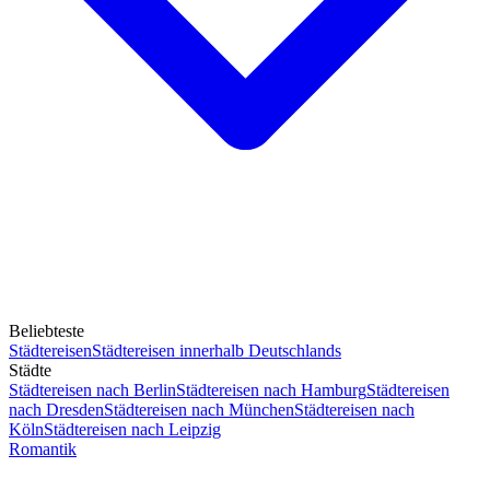
Beliebteste
Städtereisen
Städtereisen innerhalb Deutschlands
Städte
Städtereisen nach Berlin
Städtereisen nach Hamburg
Städtereisen
nach Dresden
Städtereisen nach München
Städtereisen nach
Köln
Städtereisen nach Leipzig
Romantik