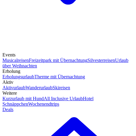
Events
Musicalreisen
Freizeitpark mit Übernachtung
Silvesterreisen
Urlaub
über Weihnachten
Erholung
Erholungsurlaub
Therme mit Übernachtung
Aktiv
Aktivurlaub
Wanderurlaub
Skireisen
Weitere
Kurzurlaub mit Hund
All Inclusive Urlaub
Hotel
Schnäppchen
Wochenendtrips
Deals