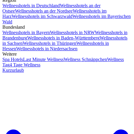
Region
Wellnesshotels in Deutschland
Wellnesshotels an der
Ostsee
Wellnesshotels an der Nordsee
Wellnesshotels im
Harz
Wellnesshotels im Schwarzwald
Wellnesshotels im Bayerischen
Wald
Bundesland
Wellnesshotels in Bayern
Wellnesshotels in NRW
Wellnesshotels in
Brandenburg
Wellnesshotels in Baden-Württemberg
Wellnesshotels
in Sachsen
Wellnesshotels in Thüringen
Wellnesshotels in
Hessen
Wellnesshotels in Niedersachsen
Weitere
Spa Hotels
Last Minute Wellness
Wellness Schnäppchen
Wellness
Tag
4 Tage Wellness
Kurzurlaub