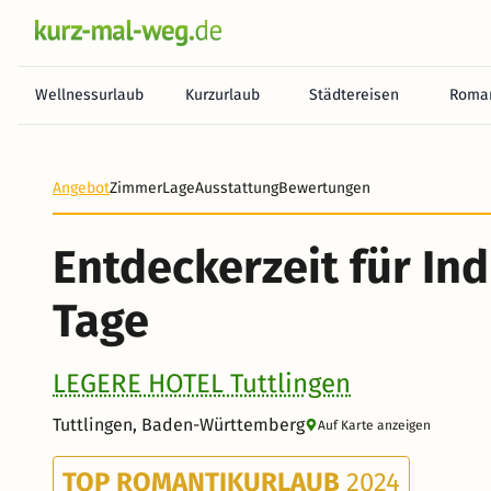
Wellnessurlaub
Kurzurlaub
Städtereisen
Roman
Angebot
Zimmer
Lage
Ausstattung
Bewertungen
Entdeckerzeit für Ind
Tage
LEGERE HOTEL Tuttlingen
Tuttlingen, Baden-Württemberg
Auf Karte anzeigen
TOP ROMANTIKURLAUB
2024