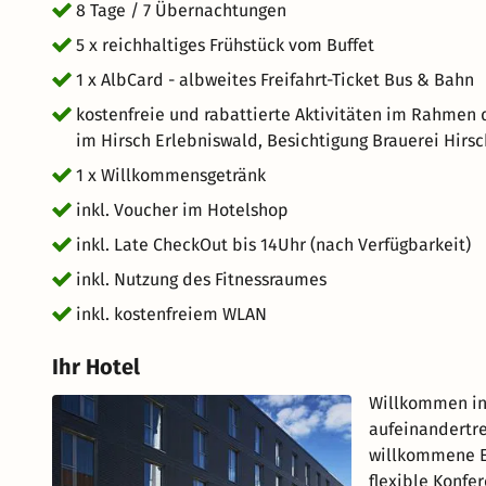
8 Tage / 7 Übernachtungen
5 x reichhaltiges Frühstück vom Buffet
1 x AlbCard - albweites Freifahrt-Ticket Bus & Bahn
kostenfreie und rabattierte Aktivitäten im Rahmen d
im Hirsch Erlebniswald, Besichtigung Brauerei Hir
1 x Willkommensgetränk
inkl. Voucher im Hotelshop
inkl. Late CheckOut bis 14Uhr (nach Verfügbarkeit)
inkl. Nutzung des Fitnessraumes
inkl. kostenfreiem WLAN
Ihr Hotel
Willkommen in 
aufeinandertre
willkommene Er
flexible Konfe