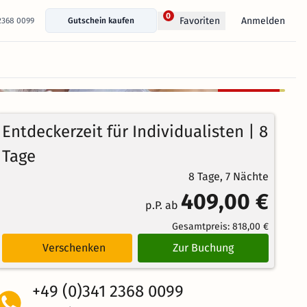
0
Anmelden
Favoriten
 2368 0099
Gutschein kaufen
+ 21 Fotos anzeigen
Kostenlos
98%
stornierbar
4.6
41
Echte
/5
Entdeckerzeit für Individualisten | 8
Bewertungen
Weiterempfehlung
Brillant
Tage
8 Tage, 7 Nächte
409,00 €
p.P. ab
Gesamtpreis:
818,00 €
Verschenken
Zur Buchung
+49 (0)341 2368 0099