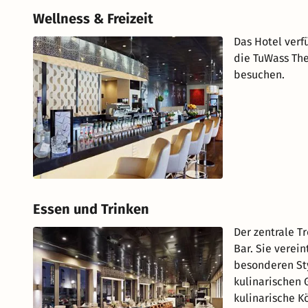
Wellness & Freizeit
Das Hotel verf
die TuWass Th
besuchen.
Essen und Trinken
Der zentrale Tr
Bar. Sie verei
besonderen St
kulinarischen 
kulinarische Kö