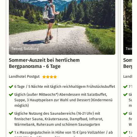
Tweng, Salzburg
Tweng,
Sommer-Auszeit bei herrlichem
Somme
Bergpanorama - 6 Tage
Bergp
Landhotel Postgut
Landho
6 Tage / 5 Nächte mit täglich reichhaltigem Frühstücksbuffet
7 Ta
täglich (außer Mittwochs*) Abendessen mit Salatbuffet,
tägl
Suppe, 3 Hauptspeisen zur Wahl und Dessert (Kindermenü
Supp
möglich)
mögl
tägliche Nutzung des Saunabereichs (16-21 Uhr) mit
tägl
finnischer Sauna, Kräutersauna, Dampfbad, Infrarot,
finn
Wärmebank, Ruheraum und schönem Saunagarten
Wärm
1 x Massagegutschein in Höhe von 15 € (pro Vollzahler / ab
1 x 