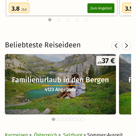
3.8
3.5
Zum Angebot
/5.0
/
Beliebteste Reiseideen
37 €
ab
Familienurlaub in den Bergen
Fa
4123 Angebote
Kurzreisen
>
Österreich
>
Salzburg
> Sommer-Auszeit