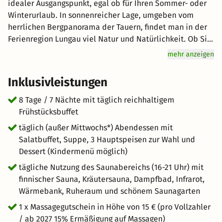
idealer Ausgangspunkt, egal ob für Ihren Sommer- oder
Winterurlaub. In sonnenreicher Lage, umgeben vom
herrlichen Bergpanorama der Tauern, findet man in der
Ferienregion Lungau viel Natur und Natürlichkeit. Ob Sie
das Postgut für Ihren Urlaub als Familie, als Gruppe mit
mehr anzeigen
Freunden oder als Paar wählen ist einerlei. Die
gemütlichen Zimmer sind bestens ausgestattet. Das
Inklusivleistungen
Skigebiet Obertauern ist ca. 10 Minuten mit dem Bus
vom Hotel entfernt. *Mittwochs Ruhetag im Restaurant:
8 Tage / 7 Nächte mit täglich reichhaltigem
Gäste erhalten für diesen Tag eine Gutschrift in Höhe von
Frühstücksbuffet
EUR 15 zur Verwendung auf die Getränkerechnung, etc.,
täglich (außer Mittwochs*) Abendessen mit
Kinder ab 10 Jahre erhalten eine Gutschrift in Höhe von
Salatbuffet, Suppe, 3 Hauptspeisen zur Wahl und
EUR 10
Dessert (Kindermenü möglich)
tägliche Nutzung des Saunabereichs (16-21 Uhr) mit
finnischer Sauna, Kräutersauna, Dampfbad, Infrarot,
Wärmebank, Ruheraum und schönem Saunagarten
1 x Massagegutschein in Höhe von 15 € (pro Vollzahler
/ ab 2027 15% Ermäßigung auf Massagen)