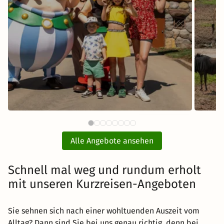
81 €
BELANTIS - Das AbenteuerReich
Sere
ab
mit Hotel und Eintritt
Alle Angebote ansehen
inkl. Übernachtung und Frühstück
Schnell mal weg und rundum erholt
mit unseren Kurzreisen-Angeboten
Zum Angebot
Sie sehnen sich nach einer wohltuenden Auszeit vom
Alltag? Dann sind Sie bei uns genau richtig, denn bei