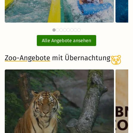
87 €
Therme Erding mit
ab
Übernachtung
Alle Angebote ansehen
inkl. Übernachtung und Frühstück
Zoo-Angebote
mit Übernachtung
Zum Angebot