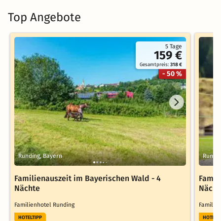
Top Angebote
5 Tage
159 €
Gesamtpreis:
318 €
- 50 %
Runding, Bayern
Rundin
Familienauszeit im Bayerischen Wald - 4
Famil
Nächte
Nächt
Familienhotel Runding
Familie
HOTELTIPP
HOTELT