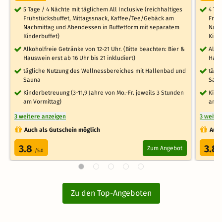
5 Tage / 4 Nächte mit täglichem All Inclusive (reichhaltiges
4 Ta
Frühstücksbuffet, Mittagssnack, Kaffee/Tee/Gebäck am
Früh
Nachmittag und Abendessen in Buffetform mit separatem
Nach
Kinderbuffet)
Kind
Alkoholfreie Getränke von 12-21 Uhr. (Bitte beachten: Bier &
Alko
Hauswein erst ab 16 Uhr bis 21 inkludiert)
Haus
tägliche Nutzung des Wellnessbereiches mit Hallenbad und
tägl
Sauna
Sau
Kinderbetreuung (3-11,9 Jahre von Mo.-Fr. jeweils 3 Stunden
Kind
am Vormittag)
am V
3 weitere anzeigen
3 weite
Auch als Gutschein möglich
Auch
3.8
3.8
Zum Angebot
/5.0
Zu den Top-Angeboten