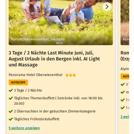
Kurort Oberwiesenthal, Sachsen
Kurort
3 Tage / 2 Nächte Last Minute Juni, Juli,
Roman
August Urlaub in den Bergen inkl. AI Light
(Erzge
und Massage
Alpina 
Panorama Hotel Oberwiesenthal
HOTELT
HOTELTIPP
3 Ta
3 Tage / 2 Nächte
mit 
Tägliches Themenbuffett ( Getränke inkl. von 18:00 bis
1 x 
20:00)
1 x 
2 Übernachten in der gebuchten Zimmerkategorie
3 weite
Tägliches Frühstücksbuffett
5 weitere anzeigen