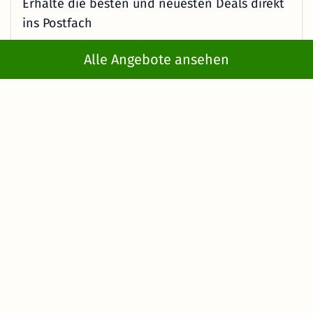
Erhalte die besten und neuesten Deals direkt
ins Postfach
Alle Angebote ansehen
Jetzt anmelden
Mit der Eingabe meiner E-Mail-Adresse bzw. durch Klick auf "Jetzt
anmelden" willige ich ein, regelmäßig E-Mails von KMW mit
Angeboten zu erhalten. Ich kann diese Einwilligung jederzeit
widerrufen. Es gelten die Hinweise in der
Datenschutzerklärung
.
Service & Hilfe