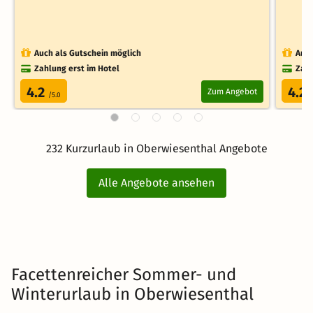
Auch als Gutschein möglich
Auch
Zahlung erst im Hotel
Zahl
4.2
4.2
Zum Angebot
/5.0
/
232 Kurzurlaub in Oberwiesenthal Angebote
Alle Angebote ansehen
Facettenreicher Sommer- und
Winterurlaub in Oberwiesenthal