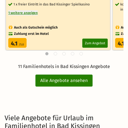
1 x freier Eintritt in das Bad Kissinger Spielkasino
kost
inkl
1 weitere anzeigen
Auch als Gutschein möglich
Auch
Zahlung erst im Hotel
Zahl
4.1
4.1
Zum Angebot
/5.0
/
11 Familienhotels in Bad Kissingen Angebote
Alle Angebote ansehen
Viele Angebote für Urlaub im
Familienhotel in Bad Kissingen