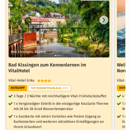
Bad Kissingen, Bayern
Bad Ki
Bad Kissingen zum Kennenlernen im
Welln
VitalHotel
Nordb
Vital-Hotel Erika
Vital-H
HOTELTIPP
HOTELT
TOP ROMANTIKURLAUB
2023
3 Tage / 2 Nächte mit reichhaltigem Vital-Frühstücksbuffet
4 Ta
1 x Vergünstigter Eintritt in die einzigartige KissSalis-Therme
1 x E
mit 28 bis 38 Grad Wassertemperatur
Well
1 x Gastkarte mit vielen Vorteilen wie freiem Zugang zu
1 x 
Kurkonzerten und weiteren attraktiven Ermäßigungen an
Kurk
Ihrem Urlaubsort
Ihre