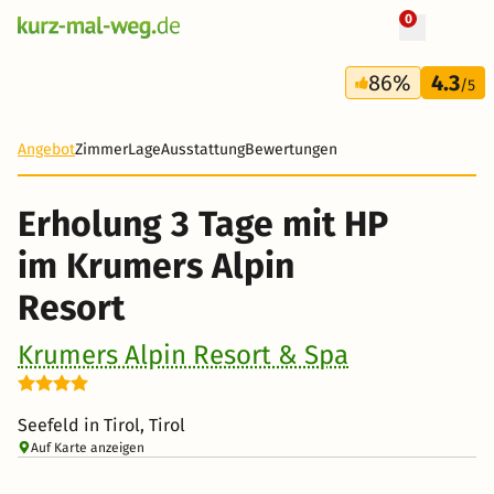
0
+ 3 Fotos
3 Tage
86%
4.3
327 €
/5
-50%
Angebot
Zimmer
Lage
Ausstattung
Bewertungen
Erholung 3 Tage mit HP
im Krumers Alpin
Resort
Krumers Alpin Resort & Spa
Seefeld in Tirol, Tirol
Auf Karte anzeigen