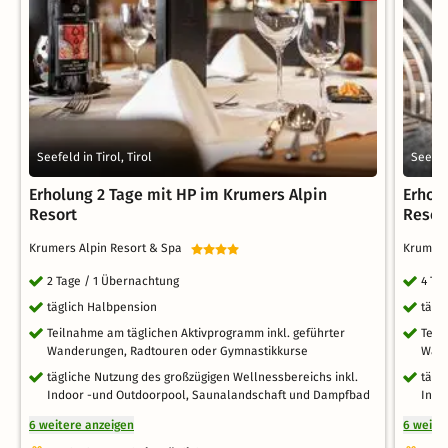
Seefeld in Tirol, Tirol
Seefeld
Erholung 2 Tage mit HP im Krumers Alpin
Erhol
Resort
Resor
Krumers Alpin Resort & Spa
Krumers
2 Tage / 1 Übernachtung
4 Ta
täglich Halbpension
tägl
Teilnahme am täglichen Aktivprogramm inkl. geführter
Teil
Wanderungen, Radtouren oder Gymnastikkurse
Wand
tägliche Nutzung des großzügigen Wellnessbereichs inkl.
tägl
Indoor -und Outdoorpool, Saunalandschaft und Dampfbad
Indo
6 weitere anzeigen
6 weite