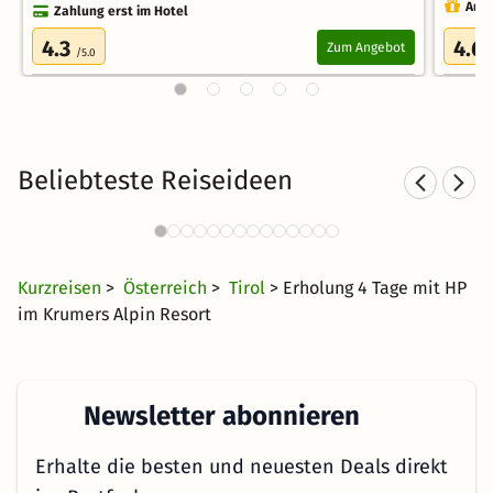
Auch
Zahlung erst im Hotel
4.3
4.6
Zum Angebot
/5.0
Beliebteste Reiseideen
Wellnesshotels in Seefeld
32 Angebote
125 €
ab
Kurzreisen
>
Österreich
>
Tirol
> Erholung 4 Tage mit HP
im Krumers Alpin Resort
Newsletter abonnieren
Erhalte die besten und neuesten Deals direkt