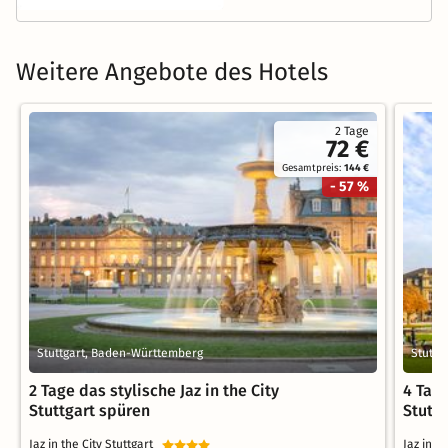
Weitere Angebote des Hotels
2 Tage
72 €
Gesamtpreis:
144 €
- 57 %
Stuttgart, Baden-Württemberg
Stuttg
2 Tage das stylische Jaz in the City
4 Tage
Stuttgart spüren
Stutt
Jaz in the City Stuttgart
Jaz in t