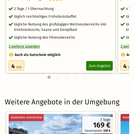
2 Tage / 1 Übernachtung
4 Ta
täglich reichhaltiges Frühstücksbuffet
tägl
tägliche Nutzung des großzügigen Wellnessbereichs inkl.
tägl
Erlebnisdusche, Sauna und Dampfbad
Erle
tägliche Nutzung des Fitnessbereichs
tägl
2 weitere anzeigen
2 weite
Auch als Gutschein möglich
Auch
4
4
Zum Angebot
/5.0
/5.0
Weitere Angebote in der Umgebung
Kostenlos stornierbar
Kostenl
3 Tage
169 €
Gesamtpreis:
338 €