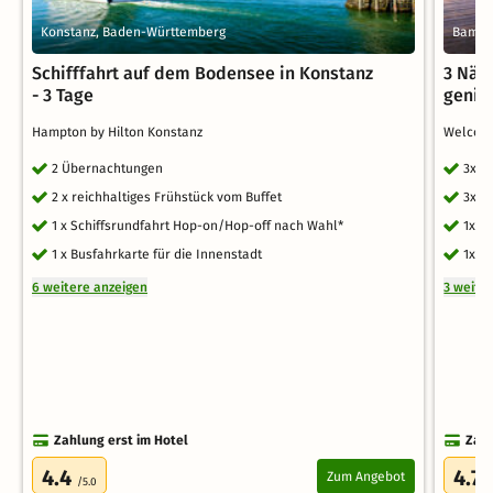
Konstanz, Baden-Württemberg
Bambe
Schifffahrt auf dem Bodensee in Konstanz
3 Näc
- 3 Tage
genie
Hampton by Hilton Konstanz
Welcom
2 Übernachtungen
3x Ü
2 x reichhaltiges Frühstück vom Buffet
3x r
1 x Schiffsrundfahrt Hop-on/Hop-off nach Wahl*
1x B
1 x Busfahrkarte für die Innenstadt
1x A
6 weitere anzeigen
3 weite
Zahlung erst im Hotel
Zahl
4.4
4.7
Zum Angebot
/5.0
/