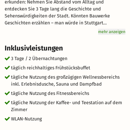
erkunden: Nehmen Sie Abstand vom Alltag und
entdecken Sie 3 Tage lang die Geschichte und
Sehenswürdigkeiten der Stadt. Könnten Bauwerke
Geschichten erzählen – man würde in Stuttgart
stundelang zuhören. Die Landeshauptstadt hat
mehr anzeigen
glanzvolle Schlösser, wegweisende Neubauten und
mutige Architektur. Von Automobilmuseum über
Inklusivleistungen
Barockschloss bis zum ersten Fernsehturm der Welt in
Stahlbeton – Stuttgart lockt mit eindrucksvollen
3 Tage / 2 Übernachtungen
Sehenswürdigkeiten Genuss wird hier groß geschrieben:
täglich reichhaltiges Frühstücksbuffet
Starten Sie mit einem reichhaltigen Frühstücksbuffet für
tägliche Nutzung des großzügigen Wellnessbereichs
Genießer vital in den Tag. Freuen Sie sich auf
inkl. Erlebnisdusche, Sauna und Dampfbad
hervorragenden Service und eine entspannte
Atmosphäre für einen unvergesslichen Urlaub. kurz-mal-
tägliche Nutzung des Fitnessbereichs
weg.de wünscht Ihnen einen tollen Aufenthalt im
tägliche Nutzung der Kaffee- und Teestation auf dem
schönen Stuttgart.
Zimmer
WLAN-Nutzung