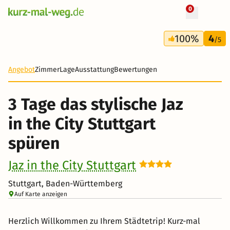
0
+ 88 Fotos
3 Tage
100%
4
152 €
/5
-63%
Angebot
Zimmer
Lage
Ausstattung
Bewertungen
3 Tage das stylische Jaz
in the City Stuttgart
spüren
Jaz in the City Stuttgart
Stuttgart, Baden-Württemberg
Auf Karte anzeigen
Herzlich Willkommen zu Ihrem Städtetrip! Kurz-mal