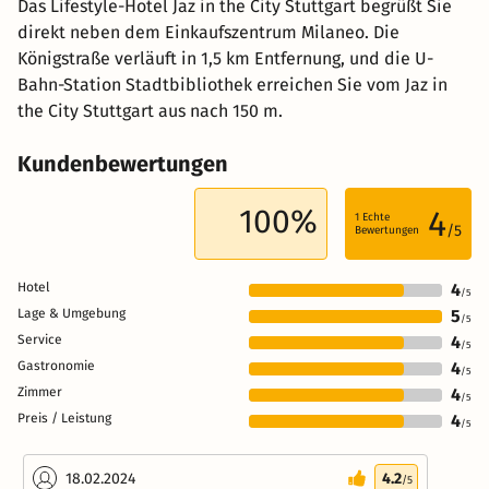
Das Lifestyle-Hotel Jaz in the City Stuttgart begrüßt Sie
direkt neben dem Einkaufszentrum Milaneo. Die
Königstraße verläuft in 1,5 km Entfernung, und die U-
Bahn-Station Stadtbibliothek erreichen Sie vom Jaz in
the City Stuttgart aus nach 150 m.
Kundenbewertungen
100%
4
1
Echte
/5
Bewertungen
Hotel
4
/5
Lage & Umgebung
5
/5
Service
4
/5
Gastronomie
4
/5
Zimmer
4
/5
Preis / Leistung
4
/5
18.02.2024
4.2
/5