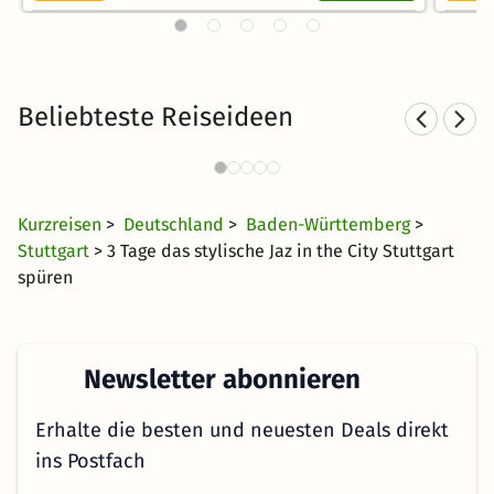
Beliebteste Reiseideen
S
Städtereisen nach Stuttgart
156 Angebote
31 €
ab
Kurzreisen
>
Deutschland
>
Baden-Württemberg
>
Stuttgart
> 3 Tage das stylische Jaz in the City Stuttgart
spüren
Newsletter abonnieren
Erhalte die besten und neuesten Deals direkt
ins Postfach