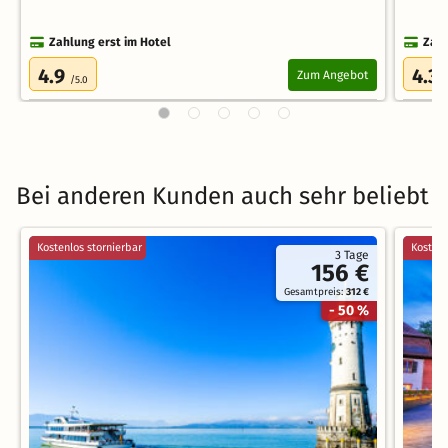
Zahlung erst im Hotel
Zahl
4.9
4.3
Zum Angebot
/5.0
/
Bei anderen Kunden auch sehr beliebt
Kostenlos stornierbar
Kostenl
3 Tage
156 €
Gesamtpreis:
312 €
- 50 %