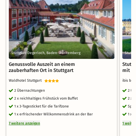
Stuttgart-Degerloch, Baden-Württemberg
Stuttg
Genussvolle Auszeit an einem
Stuttg
zauberhaften Ort in Stuttgart
mit L
Waldhotel Stuttgart
ibis bu
2 Übernachtungen
2 Üb
2 x reichhaltiges Frühstück vom Buffet
2 x 
1 x 3-Tagesticket für die Tarifzone
Spät
1 x erfrischender Willkommensdrink an der Bar
1 x 
7 weitere anzeigen
1 weite