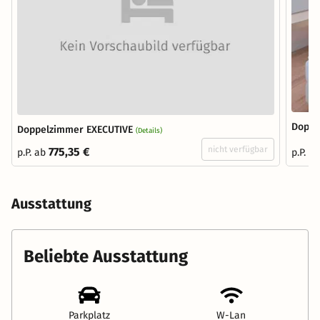
Doppe
Doppelzimmer EXECUTIVE
(Details)
nicht verfügbar
775,35 €
p.P. ab
p.P. a
Ausstattung
Beliebte Ausstattung
Parkplatz
W-Lan