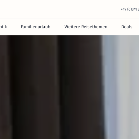
+49 (0)341
tik
Familienurlaub
Weitere Reisethemen
Deals