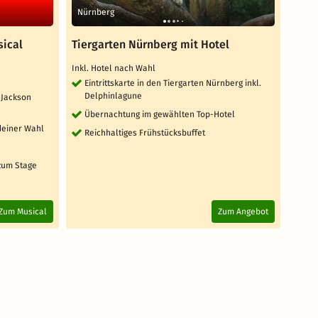
Nürnberg
Leipz
sical
Tiergarten Nürnberg mit Hotel
BELA
mit 
Inkl. Hotel nach Wahl
Inkl. 
Eintrittskarte in den Tiergarten Nürnberg inkl.
Delphinlagune
l Jackson
Ein
Übernachtung im gewählten Top-Hotel
Üb
deiner Wahl
Reichhaltiges Frühstücksbuffet
Rei
 zum Stage
Zum Musical
Zum Angebot