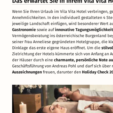
Das erwartet Sie in Ihrem Vila Vita H
Wenn Sie Ihren Urlaub im Vila Vita Hotel verbringen, g
Annehmlichkeiten. In den individuell gestalteten 4 Ste
jeweilige Landschaft einfügen, wird besonderer Wert a
Gastronomie
sowie auf
innovative Tagungsmöglichkei
Vermögensberatung ins österreichische Burgenland beg
seiner Frau Anneliese gegründeten Hotelgruppe, die kle
Dinklage das erste eigene Haus eröffnet. Um die
stilvo
Zielrichtung der Hotels kümmerte sich von Anfang an An
der Häuser durch eine
charmante, persönliche Note a
Geschäftsführung von Andreas Pohl und darf sich übe
Auszeichnungen
freuen, darunter den
Holiday Check 2