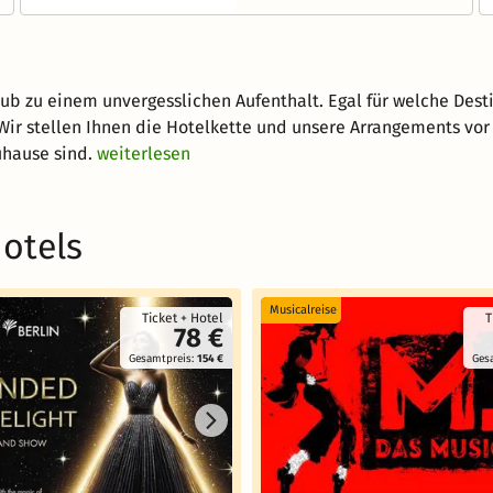
aub zu einem unvergesslichen Aufenthalt. Egal für welche Desti
r stellen Ihnen die Hotelkette und unsere Arrangements vor 
uhause sind.
weiterlesen
Hotels
Musicalreise
Ticket + Hotel
T
78 €
Gesamtpreis:
154 €
Ges