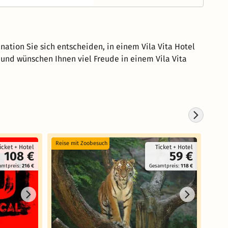
nation Sie sich entscheiden, in einem Vila Vita Hotel
und wünschen Ihnen viel Freude in einem Vila Vita
Reise mit Zoobesuch
Reise
icket + Hotel
Ticket + Hotel
108 €
59 €
amtpreis:
216 €
Gesamtpreis:
118 €