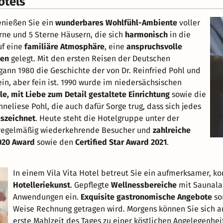
otels
enießen Sie ein
wunderbares Wohlfühl-Ambiente
voller
rne und 5 Sterne Häusern, die sich
harmonisch
in die
uf eine
familiäre Atmosphäre
, eine
anspruchsvolle
ten
gelegt. Mit den ersten Reisen der Deutschen
ann 1980 die Geschichte der von Dr. Reinfried Pohl und
in, aber fein ist. 1990 wurde im niedersächsischen
lle, mit Liebe zum Detail gestaltete Einrichtung
sowie die
neliese Pohl, die auch dafür Sorge trug, dass sich jedes
uszeichnet
. Heute steht die Hotelgruppe unter der
r regelmäßig wiederkehrende Besucher und
zahlreiche
020 Award
sowie den
Certified Star Award 2021
.
In einem Vila Vita Hotel betreut Sie ein aufmerksamer, k
Hotelleriekunst
. Gepflegte
Wellnessbereiche
mit Saunala
Anwendungen ein.
Exquisite gastronomische Angebote
so
Weise Rechnung getragen wird. Morgens können Sie sich 
erste Mahlzeit des Tages zu einer köstlichen Angelegenhe