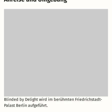
wie Luci von ihren Emotionen komplett überwältigt wird.
„DELIGHT“, was Glück und Freude bedeutet, sind die
beinah Gefühle, die sie überkommen.
Blinded by Delight wird im berühmten Friedrichstadt-
Palast Berlin aufgeführt.