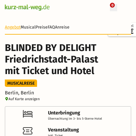
0
+ 32 Fotos
Ticket + Hotel
Angebot
Musical
Preise
FAQ
Anreise
77,00 €
BLINDED BY DELIGHT
Friedrichstadt-Palast
mit Ticket und Hotel
MUSICALREISE
Berlin, Berlin
Auf Karte anzeigen
Unterbringung
Übernachtung im 3- bis 5-Sterne Hotel
Veranstaltung
Inkl. Ticket