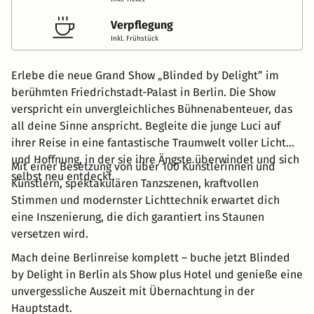
Verpflegung
Inkl. Frühstück
Erlebe die neue Grand Show „Blinded by Delight” im
berühmten Friedrichstadt-Palast in Berlin. Die Show
verspricht ein unvergleichliches Bühnenabenteuer, das
all deine Sinne anspricht. Begleite die junge Luci auf
ihrer Reise in eine fantastische Traumwelt voller Licht
und Hoffnung, in der sie ihre Ängste überwindet und sich
Mit einer Besetzung von über 100 Künstlerinnen und
selbst neu entdeckt.
Künstlern, spektakulären Tanzszenen, kraftvollen
Stimmen und modernster Lichttechnik erwartet dich
eine Inszenierung, die dich garantiert ins Staunen
versetzen wird.
Mach deine Berlinreise komplett – buche jetzt Blinded
by Delight in Berlin als Show plus Hotel und genieße eine
unvergessliche Auszeit mit Übernachtung in der
Hauptstadt.