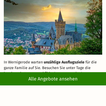
In Wernigerode warten
unzählige Ausflugsziele
für die
ganze Familie auf Sie. Besuchen Sie unter Tage die
leuchtende Baumannshöhle
, bestaunen Sie das
Alle Angebote ansehen
türkisblaue Wasser
des Blauen Sees oder genießen Sie
die
Aussicht am Hohnekamm
. Auch das Luftfahrtmuseum
Wernigerode, das Brockenhaus oder das Schloss
Wernigerode sind auf jeden Fall
einen Besuch wert
.
Kleine und große Gäste werden aus dem Staunen nicht