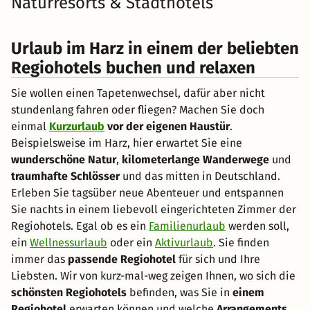
Naturresorts & Stadthotels
Urlaub im Harz in einem der beliebten
Regiohotels buchen und relaxen
Sie wollen einen Tapetenwechsel, dafür aber nicht
stundenlang fahren oder fliegen? Machen Sie doch
einmal
Kurzurlaub
vor der eigenen Haustür
.
Beispielsweise im Harz, hier erwartet Sie eine
wunderschöne Natur
,
kilometerlange Wanderwege
und
traumhafte Schlösser
und das mitten in Deutschland.
Erleben Sie tagsüber neue Abenteuer und entspannen
Sie nachts in einem liebevoll eingerichteten Zimmer der
Regiohotels. Egal ob es ein
Familienurlaub
werden soll,
ein
Wellnessurlaub
oder ein
Aktivurlaub
. Sie finden
immer das
passende Regiohotel
für sich und Ihre
Liebsten. Wir von kurz-mal-weg zeigen Ihnen, wo sich die
schönsten Regiohotels
befinden, was Sie in
einem
Regiohotel
erwarten können und welche
Arrangements