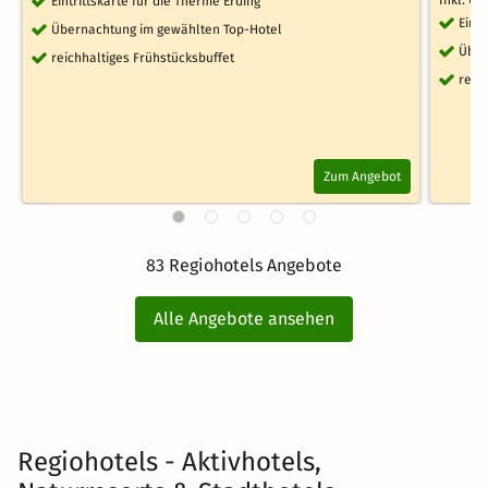
Inkl. Üb
Eintrittskarte für die Therme Erding
Eint
Übernachtung im gewählten Top-Hotel
Über
reichhaltiges Frühstücksbuffet
reic
Zum Angebot
83 Regiohotels Angebote
Alle Angebote ansehen
Regiohotels - Aktivhotels,