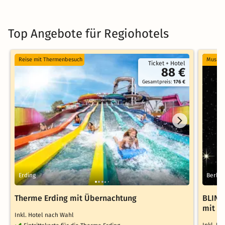
Top Angebote für Regiohotels
Reise mit Thermenbesuch
Musical
Ticket + Hotel
88 €
Gesamtpreis:
176 €
Erding
Berlin
Therme Erding mit Übernachtung
BLIND
mit T
Inkl. Hotel nach Wahl