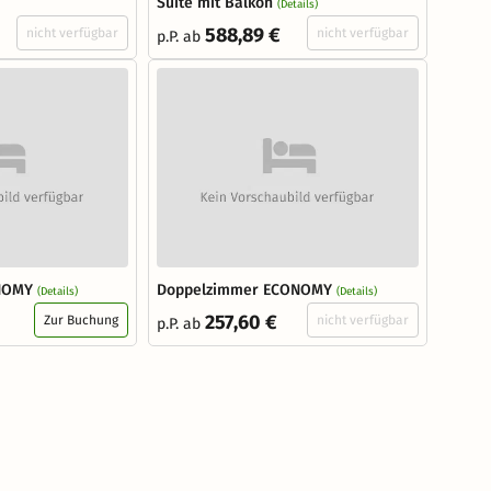
Suite mit Balkon
(Details)
588,89 €
nicht verfügbar
nicht verfügbar
p.P. ab
NOMY
Doppelzimmer ECONOMY
(Details)
(Details)
257,60 €
Zur Buchung
nicht verfügbar
p.P. ab