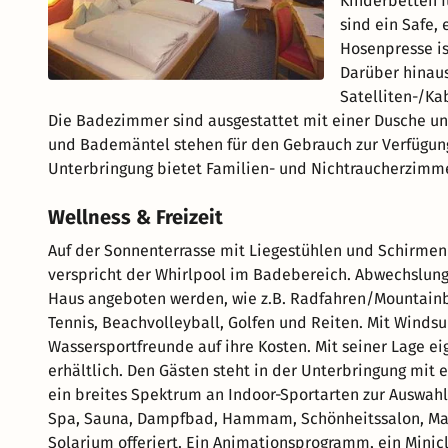
Kinderbetten f
sind ein Safe, 
Hosenpresse is
Darüber hinaus
Satelliten-/Ka
Die Badezimmer sind ausgestattet mit einer Dusche un
und Bademäntel stehen für den Gebrauch zur Verfügung
Unterbringung bietet Familien- und Nichtraucherzimme
Wellness & Freizeit
Auf der Sonnenterrasse mit Liegestühlen und Schirmen
verspricht der Whirlpool im Badebereich. Abwechslung 
Haus angeboten werden, wie z.B. Radfahren/Mountain
Tennis, Beachvolleyball, Golfen und Reiten. Mit Wind
Wassersportfreunde auf ihre Kosten. Mit seiner Lage eig
erhältlich. Den Gästen steht in der Unterbringung mit 
ein breites Spektrum an Indoor-Sportarten zur Auswa
Spa, Sauna, Dampfbad, Hammam, Schönheitssalon, M
Solarium offeriert. Ein Animationsprogramm, ein Minicl