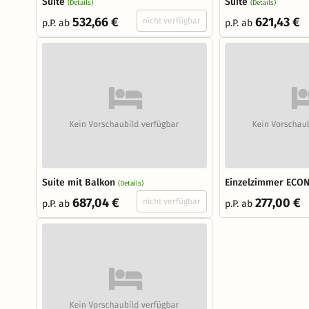
Suite
Suite
(Details)
(Details)
532,66 €
621,43 €
nicht verfügbar
p.P. ab
p.P. ab
Suite mit Balkon
Einzelzimmer ECO
(Details)
687,04 €
277,00 €
nicht verfügbar
p.P. ab
p.P. ab