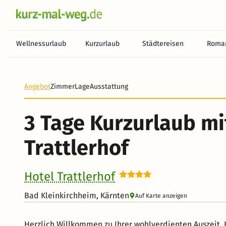
Wellnessurlaub
Kurzurlaub
Städtereisen
Roman
Angebot
Zimmer
Lage
Ausstattung
3 Tage Kurzurlaub mi
Trattlerhof
Hotel Trattlerhof
Bad Kleinkirchheim, Kärnten
Auf Karte anzeigen
Herzlich Willkommen zu Ihrer wohlverdienten Auszeit