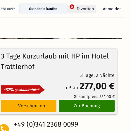
0
Anmelden
Favoriten
 2368 0099
Gutschein kaufen
+ 11 Fotos anzeigen
3 Tage Kurzurlaub mit HP im Hotel
Trattlerhof
3 Tage, 2 Nächte
277,00 €
p.P. ab
-37%
statt 441,00 €
Gesamtpreis:
554,00 €
Verschenken
Zur Buchung
+49 (0)341 2368 0099