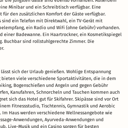
ür die jüngsten Gäste sind ebenso vorhanden. Außerdem
eine Minibar und ein Schreibtisch verfügbar. Eine
t für den zusätzlichen Komfort der Gäste verfügbar.
 sind ein Telefon mit Direktwahl, ein TV-Gerät mit
belempfang, ein Radio und WiFi (ohne Gebühr) vorhanden.
d einer Badewanne. Ein Haartrockner, ein Kosmetikspiegel
. Buchbar sind rollstuhlgerechte Zimmer. Die
r.
 lässt sich der Urlaub genießen. Wohlige Entspannung
bieten viele verschiedene Sportaktivitäten, die in dem
biking, Bogenschießen und Angeln und gegen Gebühr
surfen, Kanufahren, Schnorcheln und Tauchen kommen auch
net sich das Hotel gut für Skifahrer. Skipässe sind vor Ort
einem Fitnessstudio, Tischtennis, Gymnastik und Aerobic
hl. Im Haus werden verschiedene Wellnessangebote wie
assage-Anwendungen, Ayurveda-Anwendungen und
ub, Live-Musik und ein Casino sorgen für besten