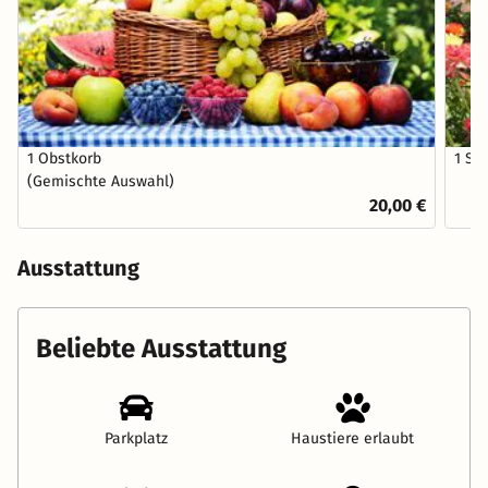
1 Obstkorb
1 St
(Gemischte Auswahl)
20,00 €
Ausstattung
Beliebte Ausstattung
Parkplatz
Haustiere erlaubt