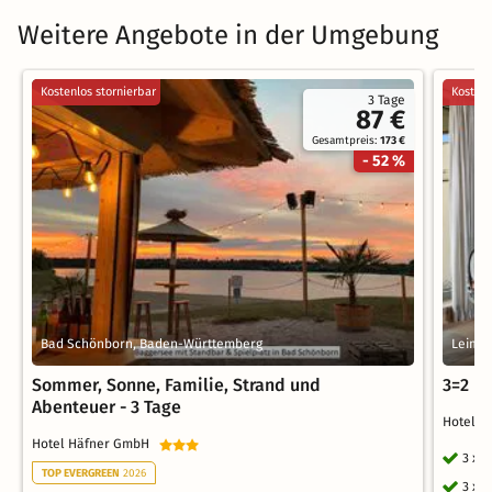
Weitere Angebote in der Umgebung
Kostenlos stornierbar
Kostenl
3 Tage
87 €
Gesamtpreis:
173 €
- 52 %
Bad Schönborn, Baden-Württemberg
Leime
Sommer, Sonne, Familie, Strand und
3=2 Ih
Abenteuer - 3 Tage
Hotel V
Hotel Häfner GmbH
3 x 
TOP EVERGREEN
2026
3 x 