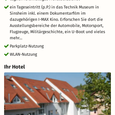
hunderte Oldtimer und Motorräder aller Epochen, riesige
ein Tageseintritt (p.P.) in das Technik Museum in
Dampfloks, Formel-1-Legenden, rassige Sportwagen,
Sinsheim inkl. einem Dokumentarfilm im
Rekordfahrzeuge wie die Blue Flame oder Brutus,
dazugehörigen I-MAX Kino. Erforschen Sie dort die
Landmaschinen, gigantische Motoren, eine
Ausstellungsbereiche der Automobile, Motorsport,
militärgeschichtliche Ausstellung und vieles mehr.
Flugzeuge, Militärgeschichte, ein U-Boot und vieles
mehr...
Parkplatz-Nutzung
WLAN-Nutzung
Ihr Hotel