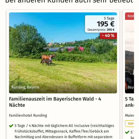
Kostenl
5 Tage
195 €
Gesamtpreis:
390 €
- 40 %
Runding, Bayern
Bayeri
Familienauszeit im Bayerischen Wald - 4
5 Tage
Nächte
ankom
Familienhotel Runding
Maiers
TOP NE
5 Tage / 4 Nächte mit täglichem All Inclusive (reichhaltiges
Frühstücksbuffet, Mittagssnack, Kaffee/Tee/Gebäck am
5 Ta
Nachmittag und Abendessen in Buffetform mit separatem
bayr