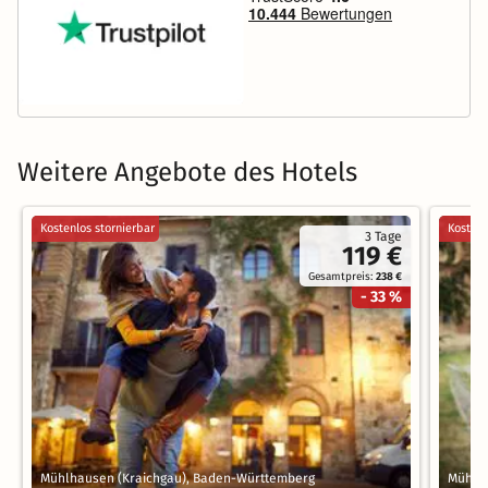
Weitere Angebote des Hotels
Kostenlos stornierbar
Kostenl
3 Tage
119 €
Gesamtpreis:
238 €
- 33 %
Mühlhausen (Kraichgau), Baden-Württemberg
Mühlh