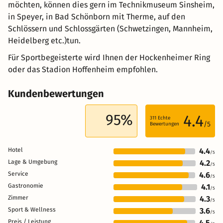
möchten, können dies gern im Technikmuseum Sinsheim,
in Speyer, in Bad Schönborn mit Therme, auf den
Schlössern und Schlossgärten (Schwetzingen, Mannheim,
Heidelberg etc.)tun.
Für Sportbegeisterte wird Ihnen der Hockenheimer Ring
oder das Stadion Hoffenheim empfohlen.
Kundenbewertungen
95%
4.4
311
Echte
/5
Bewertungen
Hotel
4.4
/5
Lage & Umgebung
4.2
/5
Service
4.6
/5
Gastronomie
4.1
/5
Zimmer
4.3
/5
Sport & Wellness
3.6
/5
Preis / Leistung
4.5