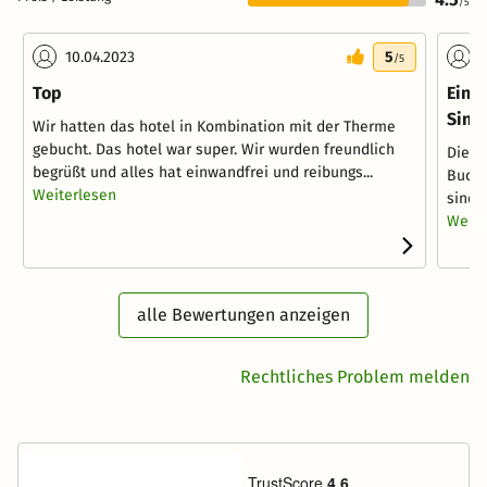
/5
10.04.2023
5
2
/5
Top
Ein 
Sins
Wir hatten das hotel in Kombination mit der Therme
gebucht. Das hotel war super. Wir wurden freundlich
Die M
begrüßt und alles hat einwandfrei und reibungs...
Buchu
Weiterlesen
sind 
Weite
alle Bewertungen anzeigen
Rechtliches Problem melden