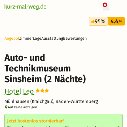
0
+ 18 Fotos
3 Tage
95%
4.4
119 €
/5
-33%
Angebot
Zimmer
Lage
Ausstattung
Bewertungen
Auto- und
Technikmuseum
Sinsheim (2 Nächte)
Hotel Leo
Mühlhausen (Kraichgau), Baden-Württemberg
Auf Karte anzeigen
Jetzt kostenlos stornierbar!