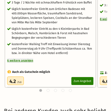
3 Tage / 2 Nächte mit schmackhaftem Frühstück vom Buffet
3 x 
täglich kostenfreier Eintritt zum örtlichen Badesee mit
1 x 
400.000qm Wasserfläche, traumhaftem Sandstrand,
Spielplätzen, leckeren Speisen, Cocktails an der Strandbar
8 weite
von Mitte Mai bis Mitte September
täglich kostenfreier Eintritt zu den 4 Kleintierparks in Bad
Schönborn, Malsch, Hambrücken & Forst mit hautnahen
Begegnungen der verschiedenen Tieren
kostenfreier Walking Treff mit Einweisung immer Dienstag
und Donnerstag ab 9 Uhr (Treffpunkt Schützenhaus ca. 1km
bzw. in direkter Nähe vom Hotel entfernt)
6 weitere anzeigen
Auch als Gutschein möglich
Zahl
4.2
4.6
Zum Angebot
/5.0
Bei anderen Kunden auch sehr beliebt