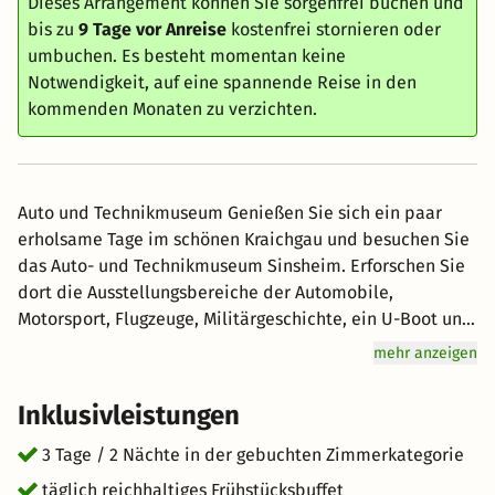
Dieses Arrangement können Sie sorgenfrei buchen und
bis zu
9 Tage vor Anreise
kostenfrei stornieren oder
umbuchen. Es besteht momentan keine
Notwendigkeit, auf eine spannende Reise in den
kommenden Monaten zu verzichten.
Auto und Technikmuseum Genießen Sie sich ein paar
erholsame Tage im schönen Kraichgau und besuchen Sie
das Auto- und Technikmuseum Sinsheim. Erforschen Sie
dort die Ausstellungsbereiche der Automobile,
Motorsport, Flugzeuge, Militärgeschichte, ein U-Boot und
vieles mehr... Inklusive ist auch einem spannender
mehr anzeigen
Dokumentarfilm im dazugehörigen I-MAX Kino . Im
Museum erwarten Sie die beiden voll begehbaren
Inklusivleistungen
Überschall-Jets Concorde und Tupolev TU-144, die auf
dem Museumsdach aufgestellt sind. In den
3 Tage / 2 Nächte in der gebuchten Zimmerkategorie
Ausstellungshallen gibt es für jeden etwas zu entdecken:
täglich reichhaltiges Frühstücksbuffet