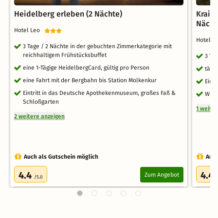
Heidelberg erleben (2 Nächte)
Kraic
Nächt
Hotel Leo
Hotel 
3 Tage / 2 Nächte in der gebuchten Zimmerkategorie mit
reichhaltigem Frühstücksbuffet
3 Ta
eine 1-Tägige HeidelbergCard, gültig pro Person
tägl
eine Fahrt mit der Bergbahn bis Station Molkenkur
Eint
Eintritt in das Deutsche Apothekenmuseum, großes Faß &
WLA
Schloßgarten
1 weite
2 weitere anzeigen
Auch als Gutschein möglich
Auch
4.4
4.4
Zum Angebot
/5.0