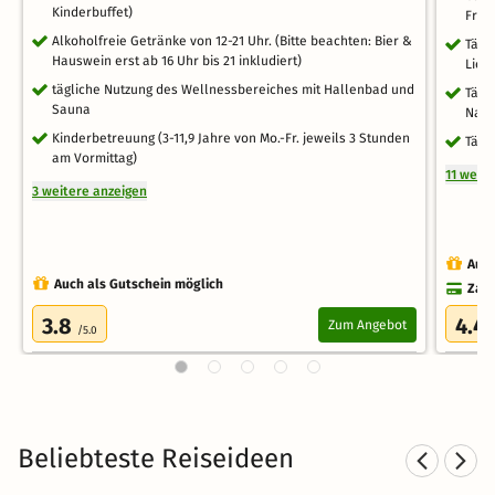
Kinderbuffet)
Früh
Alkoholfreie Getränke von 12-21 Uhr. (Bitte beachten: Bier &
Tägl
Hauswein erst ab 16 Uhr bis 21 inkludiert)
Lieb
tägliche Nutzung des Wellnessbereiches mit Hallenbad und
Tägl
Sauna
Nati
Kinderbetreuung (3-11,9 Jahre von Mo.-Fr. jeweils 3 Stunden
Tägl
am Vormittag)
11 weit
3 weitere anzeigen
Auch
Auch als Gutschein möglich
Zahl
3.8
4.4
Zum Angebot
/5.0
Beliebteste Reiseideen
Familienurlaub in Baden-
S
Württemberg