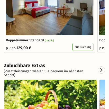
Doppelzimmer Standard
Doppe
(Details)
Zur Buchung
129,00 €
p.P. ab
p.P. a
Zubuchbare Extras
(Zusatzleistungen wählen Sie bequem im nächsten
Schritt)