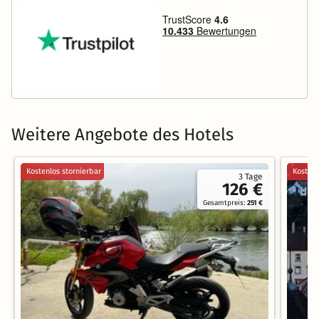
Weitere Angebote des Hotels
Kostenlos stornierbar
Kostenl
3 Tage
126 €
Gesamtpreis:
251 €