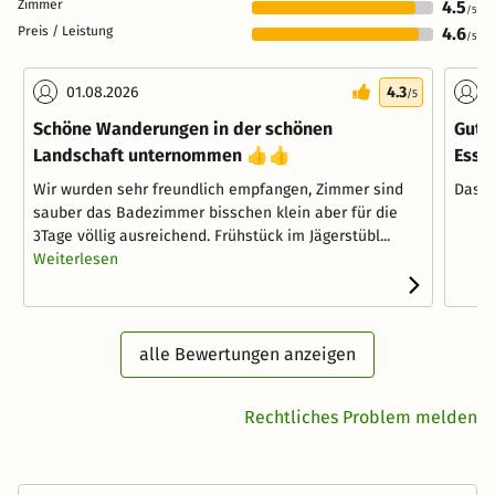
Zimmer
4.5
/5
Preis / Leistung
4.6
/5
01.08.2026
4.3
1
/5
Schöne Wanderungen in der schönen
Gute
Landschaft unternommen 👍👍
Esse
Wir wurden sehr freundlich empfangen, Zimmer sind
Das D
sauber das Badezimmer bisschen klein aber für die
3Tage völlig ausreichend. Frühstück im Jägerstübl...
Weiterlesen
alle Bewertungen anzeigen
Rechtliches Problem melden