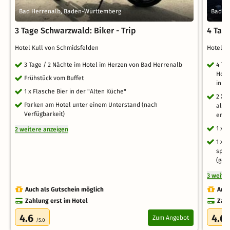
Bad Herrenalb, Baden-Württemberg
Bad H
3 Tage Schwarzwald: Biker - Trip
4 Tage
Hotel Kull von Schmidsfelden
Hotel K
3 Tage / 2 Nächte im Hotel im Herzen von Bad Herrenalb
4 Ta
Hote
Frühstück vom Buffet
inkl
1 x Flasche Bier in der "Alten Küche"
2 X 
Parken am Hotel unter einem Unterstand (nach
als 
Verfügbarkeit)
entf
1 x 
2 weitere anzeigen
1 x 
span
(geb
3 weite
Auch als Gutschein möglich
Auch
Zahlung erst im Hotel
Zahl
4.6
4.6
Zum Angebot
/5.0