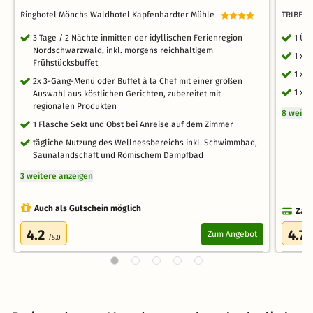
Ringhotel Mönchs Waldhotel Kapfenhardter Mühle
TRIBE 
3 Tage / 2 Nächte inmitten der idyllischen Ferienregion
1 Üb
Nordschwarzwald, inkl. morgens reichhaltigem
1 x 
Frühstücksbuffet
1 x 
2x 3-Gang-Menü oder Buffet à la Chef mit einer großen
1 x F
Auswahl aus köstlichen Gerichten, zubereitet mit
regionalen Produkten
8 weite
1 Flasche Sekt und Obst bei Anreise auf dem Zimmer
tägliche Nutzung des Wellnessbereichs inkl. Schwimmbad,
Saunalandschaft und Römischem Dampfbad
3 weitere anzeigen
Auch als Gutschein möglich
Zahl
4.2
4.7
Zum Angebot
/5.0
/