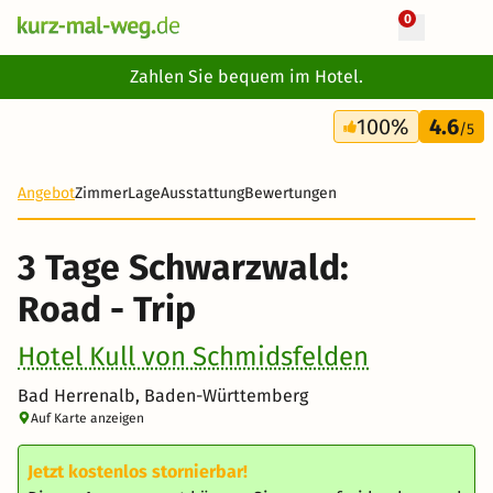
0
+ 13 Fotos
Zahlen Sie bequem im Hotel.
3 Tage
100%
4.6
126 €
/5
Angebot
Zimmer
Lage
Ausstattung
Bewertungen
3 Tage Schwarzwald:
Road - Trip
Hotel Kull von Schmidsfelden
Bad Herrenalb, Baden-Württemberg
Auf Karte anzeigen
Jetzt kostenlos stornierbar!