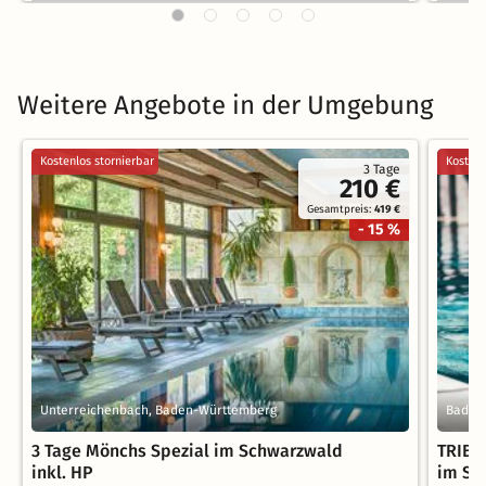
Weitere Angebote in der Umgebung
Kostenlos stornierbar
Kostenl
3 Tage
210 €
Gesamtpreis:
419 €
- 15 %
Unterreichenbach, Baden-Württemberg
Baden
3 Tage Mönchs Spezial im Schwarzwald
TRIBE
inkl. HP
im Sc