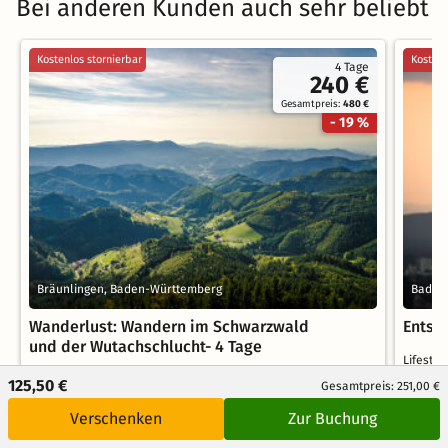
Bei anderen Kunden auch sehr beliebt
Kostenlos stornierbar
Kostenl
4 Tage
240 €
Gesamtpreis:
480 €
- 19 %
Bräunlingen, Baden-Württemberg
Bad K
Wanderlust: Wandern im Schwarzwald
Entsp
und der Wutachschlucht- 4 Tage
Lifesty
Hotel-Restaurant Lindenhof
125,50 €
Gesamtpreis: 251,00 €
4 Üb
3 Übernachtungen
Verschenken
Zur Buchung
4 x 
3 x reichhaltiges Frühstück vom Buffet
inkl