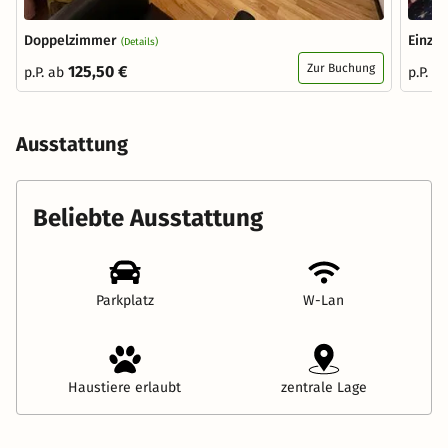
Doppelzimmer
Einze
(Details)
Zur Buchung
125,50 €
p.P. ab
p.P. a
Ausstattung
Beliebte Ausstattung
Parkplatz
W-Lan
Haustiere erlaubt
zentrale Lage