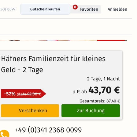
0
Anmelden
Favoriten
 2368 0099
Gutschein kaufen
+ 37 Fotos anzeigen
Kostenlos
93%
stornierbar
4.2
482
Echte
/5
Häfners Familienzeit für kleines
Bewertungen
Weiterempfehlung
Großartig
Geld - 2 Tage
2 Tage, 1 Nacht
43,70 €
p.P. ab
-52%
statt 92,00 €
Gesamtpreis:
87,40 €
Verschenken
Zur Buchung
+49 (0)341 2368 0099