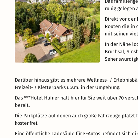
Das familienge
ruhig gelegen 
Direkt vor der
Routen die in 
mit seinen vie
In der Nähe lo
Bruchsal, Sins
Sehenswürdigk
Darüber hinaus gibt es mehrere Wellness- / Erlebnisbäd
Freizeit- / Kletterparks u.v.m. in der Umgebung.
Das ***Hotel Häfner hält hier für Sie weit über 70 ver
bereit.
Die Parkplätze auf denen auch große Fahrzeuge platzt 
kostenfrei.
Eine öffentliche Ladesäule für E-Autos befindet sich di