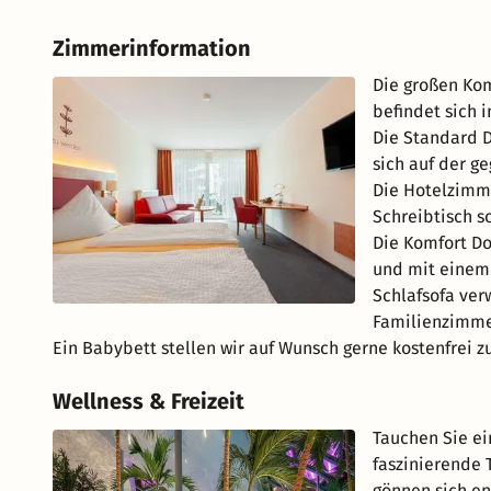
Zimmerinformation
Die großen Ko
befindet sich
Die Standard 
sich auf der g
Die Hotelzimme
Schreibtisch s
Die Komfort D
und mit einem 
Schlafsofa ver
Familienzimme
Ein Babybett stellen wir auf Wunsch gerne kostenfrei z
Wellness & Freizeit
Tauchen Sie ei
faszinierende 
gönnen sich en