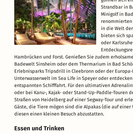
Strandbar in B
Minigolf in Ba
renommierten 
in die Welt de
bieten sich sp
oder Karlsruhe
Entdeckungsrei
Hambrücken und Forst. Genießen Sie zudem erholsam
Badewelt Sinsheim oder dem Thermarium in Bad Schönb
Erlebnisparks Tripsdrill in Cleebronn oder der Europa-P
Unterwasserwelt im Sea Life in Speyer oder entdecken 
entspannten Schifffahrt. Für den ultimativen Adrenalin
oder bei Kanu-, Kajak- oder Stand-Up-Paddle-Touren de
Straßen von Heidelberg auf einer Segway-Tour und erle
Gäste, die Tiere mögen sind die Alpakas (die auf einer
diesen einen kleinen Besuch abzustatten.
Essen und Trinken