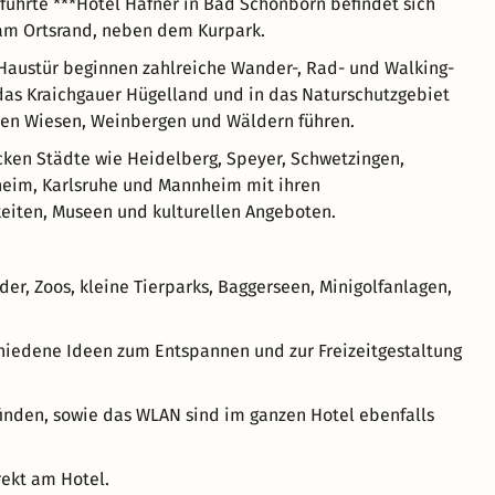
führte ***Hotel Häfner in Bad Schönborn befindet sich
am Ortsrand, neben dem Kurpark.
 Haustür beginnen zahlreiche Wander-, Rad- und Walking-
das Kraichgauer Hügelland und in das Naturschutzgebiet
len Wiesen, Weinbergen und Wäldern führen.
cken Städte wie Heidelberg, Speyer, Schwetzingen,
heim, Karlsruhe und Mannheim mit ihren
eiten, Museen und kulturellen Angeboten.
er, Zoos, kleine Tierparks, Baggerseen, Minigolfanlagen,
schiedene Ideen zum Entspannen und zur Freizeitgestaltung
finden, sowie das WLAN sind im ganzen Hotel ebenfalls
rekt am Hotel.