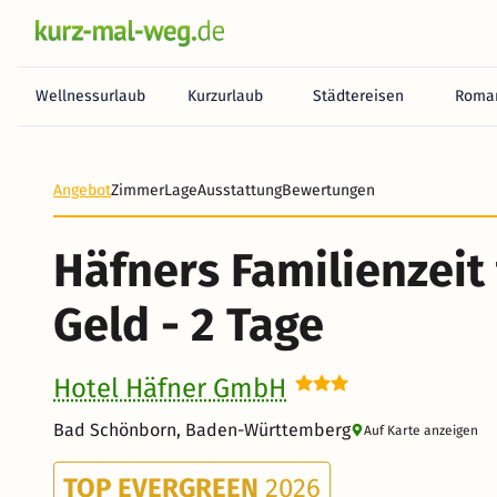
Wellnessurlaub
Kurzurlaub
Städtereisen
Roman
Angebot
Zimmer
Lage
Ausstattung
Bewertungen
Häfners Familienzeit 
Geld - 2 Tage
Hotel Häfner GmbH
Bad Schönborn, Baden-Württemberg
Auf Karte anzeigen
TOP EVERGREEN
2026