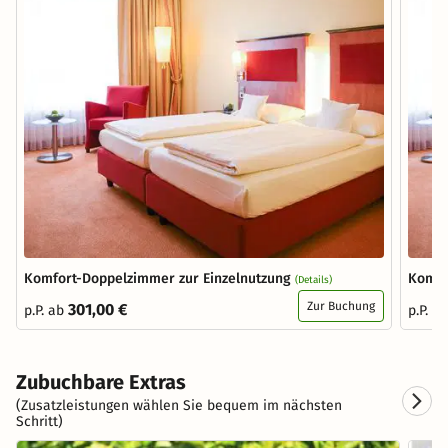
Komfort-Doppelzimmer zur Einzelnutzung
Komfo
(Details)
Zur Buchung
301,00 €
p.P. ab
p.P. a
Zubuchbare Extras
(Zusatzleistungen wählen Sie bequem im nächsten
Schritt)