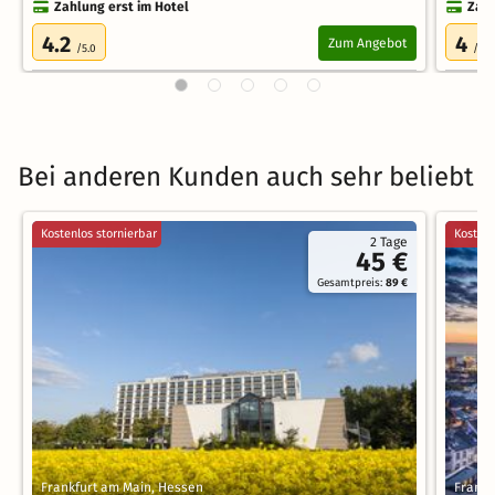
Zahlung erst im Hotel
Zahl
4.2
4
Zum Angebot
/5.0
/5.0
Bei anderen Kunden auch sehr beliebt
Kostenlos stornierbar
Kostenl
2 Tage
45 €
Gesamtpreis:
89 €
Frankfurt am Main, Hessen
Frankf