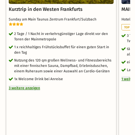
Kurztrip in den Westen Frankfurts
MAINh
Sunday am Main Taunus Zentrum Frankfurt/Sulzbach
Hotel i
TOP FA
2 Tage / 1 Nacht in verkehrsgünstiger Lage direkt vor den
3 Ta
Toren der Mainmetropole
Twin
1 x reichhaltiges Frühstücksbuffet für einen guten Start in
tägl
den Tag
als 
Nutzung des 120 qm großen Wellness- und Fitnessbereichs
ein 
mit einer finnischen Sauna, Dampfbad, Erlebnisduschen,
Late
einem Ruheraum sowie einer Auswahl an Cardio-Geräten
1x Welcome Drink bei Anreise
1 weite
3 weitere anzeigen