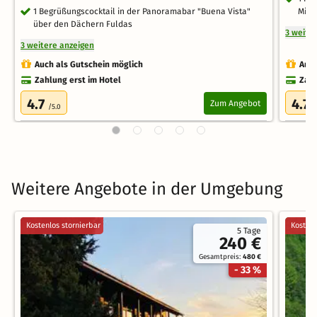
1 Begrüßungscocktail in der Panoramabar "Buena Vista"
Mine
über den Dächern Fuldas
3 weite
3 weitere anzeigen
Auch als Gutschein möglich
Auch
Zahlung erst im Hotel
Zahl
4.7
4.7
Zum Angebot
/5.0
/
Weitere Angebote in der Umgebung
Kostenlos stornierbar
Kostenl
5 Tage
240 €
Gesamtpreis:
480 €
- 33 %