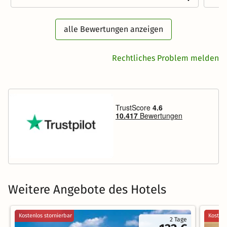
alle Bewertungen anzeigen
Rechtliches Problem melden
Weitere Angebote des Hotels
Kostenlos stornierbar
Kostenl
2 Tage