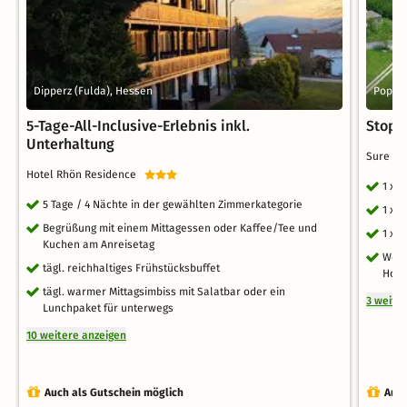
Dipperz (Fulda), Hessen
Poppe
5-Tage-All-Inclusive-Erlebnis inkl.
Stopo
Unterhaltung
Sure Ho
Hotel Rhön Residence
1 x 
5 Tage / 4 Nächte in der gewählten Zimmerkategorie
1 x 
Begrüßung mit einem Mittagessen oder Kaffee/Tee und
1 x 
Kuchen am Anreisetag
Well
tägl. reichhaltiges Frühstücksbuffet
Hote
tägl. warmer Mittagsimbiss mit Salatbar oder ein
3 weite
Lunchpaket für unterwegs
10 weitere anzeigen
Auch als Gutschein möglich
Auch