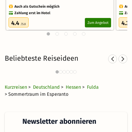
Auch als Gutschein möglich
Auch
Zahlung erst im Hotel
Zahl
4.4
4.3
Zum Angebot
/5.0
/
Beliebteste Reiseideen
Städtereisen nach Hessen
833 Angebote
15 €
ab
Kurzreisen
>
Deutschland
>
Hessen
>
Fulda
> Sommertraum im Esperanto
Newsletter abonnieren