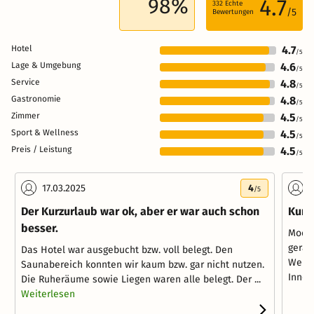
98%
4.7
332
Echte
/5
Bewertungen
Hotel
4.7
/5
Lage & Umgebung
4.6
/5
Service
4.8
/5
Gastronomie
4.8
/5
Zimmer
4.5
/5
Sport & Wellness
4.5
/5
Preis / Leistung
4.5
/5
17.03.2025
4
0
/5
Der Kurzurlaub war ok, aber er war auch schon
Kurz
besser.
Moder
geräu
Das Hotel war ausgebucht bzw. voll belegt. Den
Welln
Saunabereich konnten wir kaum bzw. gar nicht nutzen.
Innen
Die Ruheräume sowie Liegen waren alle belegt. Der ...
Weiterlesen