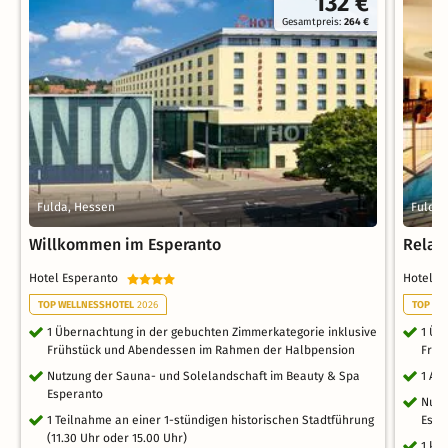
132 €
Gesamtpreis:
264 €
Fulda, Hessen
Fulda,
Willkommen im Esperanto
Relax
Hotel Esperanto
Hotel 
TOP WELLNESSHOTEL
2026
TOP WE
1 Übernachtung in der gebuchten Zimmerkategorie inklusive
1 Üb
Frühstück und Abendessen im Rahmen der Halbpension
Früh
Nutzung der Sauna- und Solelandschaft im Beauty & Spa
1 Ar
Esperanto
Nutz
1 Teilnahme an einer 1-stündigen historischen Stadtführung
Espe
(11.30 Uhr oder 15.00 Uhr)
1 kl