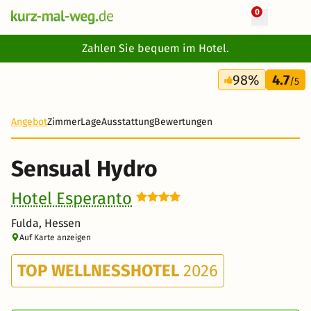
0
+ 24 Fotos
Zahlen Sie bequem im Hotel.
3 Tage
98%
4.7
241 €
/5
Angebot
Zimmer
Lage
Ausstattung
Bewertungen
Sensual Hydro
Hotel Esperanto
Fulda, Hessen
Auf Karte anzeigen
TOP WELLNESSHOTEL
2026