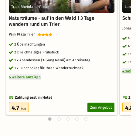
Trier, Rheinland-Pfalz
Langsu
Naturträume - auf in den Wald | 3 Tage
Schnu
wandern rund um Trier
Johanni
Park Plaza Trier
4 Üb
2 Übernachtungen
4 x 
2 x reichhaltiges Frühstück
1 x 
1 x Abendessen (3-Gang Menü) am Anreisetag
1 x 
1 x Lunchpaket für Ihren Wanderrucksack
4 weite
6 weitere anzeigen
Zahlung erst im Hotel
Zahl
4.7
4.8
Zum Angebot
/5.0