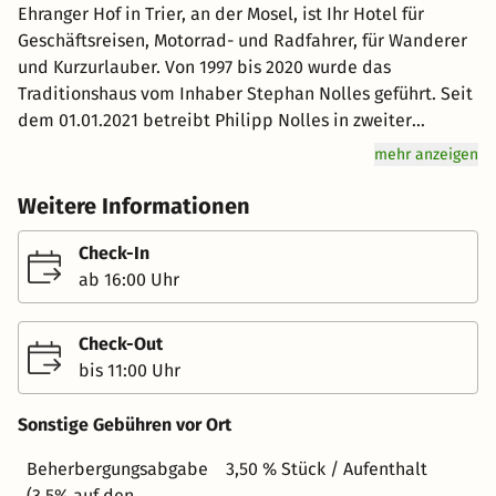
Ehranger Hof in Trier, an der Mosel, ist Ihr Hotel für
Geschäftsreisen, Motorrad- und Radfahrer, für Wanderer
und Kurzurlauber. Von 1997 bis 2020 wurde das
Traditionshaus vom Inhaber Stephan Nolles geführt. Seit
dem 01.01.2021 betreibt Philipp Nolles in zweiter
Generation das Hotel Restaurant Ehranger Hof. Durch
mehr anzeigen
seine zentrale Lage, nur 15 Minuten von der Innenstadt
entfernt, ist es der ideale Ausgangspunkt für Exkursionen
Weitere Informationen
in der ältesten Stadt Deutschlands. Bekannte
Wahrzeichen sind z.B. die Porta Nigra, der Trierer Dom,
Check-In
die römischen Kaiserthermen oder das antike
ab 16:00 Uhr
Amphitheater. Genießen Sie Ihren Aufenthalt in einem
unserer modernen Zimmer und lernen Sie dabei auch
Check-Out
unsere leckere und täglich frische Küche kennen. Unser
bis 11:00 Uhr
Team freut sich über Ihren Besuch! Die Juniorsuite
(Saunazimmer) Ein ganz besonderes Highlight unseres
Sonstige Gebühren vor Ort
Hauses ist die Juniorsuite, das Saunazimmer.
Ausgestattet ist diese großzügig geschnittene Suite mit
Beherbergungsabgabe
3,50 % Stück / Aufenthalt
einem Wasserbett, einer Eckbadewanne, Dusche und
(3,5% auf den