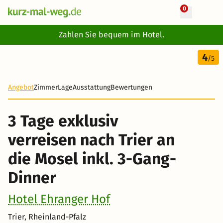
0
+ 28 Fotos
Zahlen Sie bequem im Hotel.
3 Tage
4
141 €
/5
-27%
Angebot
Zimmer
Lage
Ausstattung
Bewertungen
3 Tage exklusiv
verreisen nach Trier an
die Mosel inkl. 3-Gang-
Dinner
Hotel Ehranger Hof
Trier, Rheinland-Pfalz