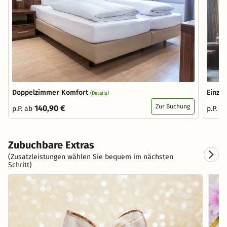
Doppelzimmer Komfort
Einze
(Details)
Zur Buchung
140,90 €
p.P. ab
p.P. a
Zubuchbare Extras
(Zusatzleistungen wählen Sie bequem im nächsten
Schritt)