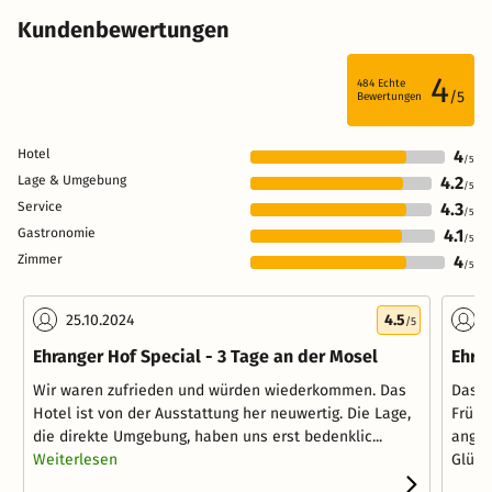
Kundenbewertungen
4
484
Echte
/5
Bewertungen
Hotel
4
/5
Lage & Umgebung
4.2
/5
Service
4.3
/5
Gastronomie
4.1
/5
Zimmer
4
/5
25.10.2024
4.5
0
/5
Ehranger Hof Special - 3 Tage an der Mosel
Ehra
Wir waren zufrieden und würden wiederkommen. Das
Das P
Hotel ist von der Ausstattung her neuwertig. Die Lage,
Frühs
die direkte Umgebung, haben uns erst bedenklic...
anger
Weiterlesen
Glück 