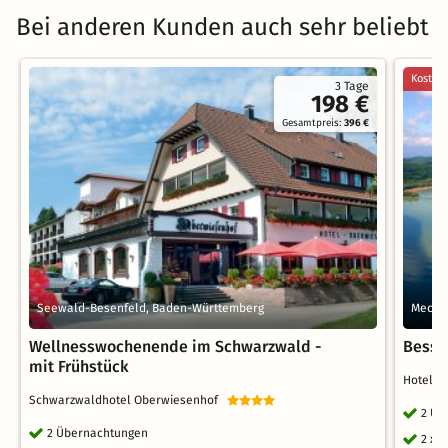
Bei anderen Kunden auch sehr beliebt
Kostenl
3 Tage
198 €
Gesamtpreis:
396 €
Seewald-Besenfeld, Baden-Württemberg
Mecke
Wellnesswochenende im Schwarzwald -
Besse
mit Frühstück
Hotel 
Schwarzwaldhotel Oberwiesenhof
2 Üb
2 Übernachtungen
2 x 