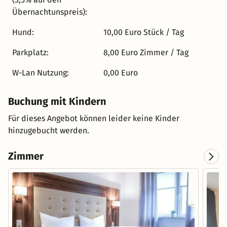
einer eigenen finnischen Sauna. Schalten Sie den Alltag
Übernachtunspreis):
ab und lassen Sie einfach mal die Seele baumeln.
Hund:
10,00 Euro Stück / Tag
Unsere Juniorsuite bietet Ihnen hierfür den perfekten
Rahmen. Tolle Arrangements, speziell für dieses Zimmer,
Parkplatz:
8,00 Euro Zimmer / Tag
finden Sie auch auf unserer Homepage.
W-Lan Nutzung:
0,00 Euro
Buchung mit Kindern
Für dieses Angebot können leider keine Kinder
hinzugebucht werden.
Zimmer