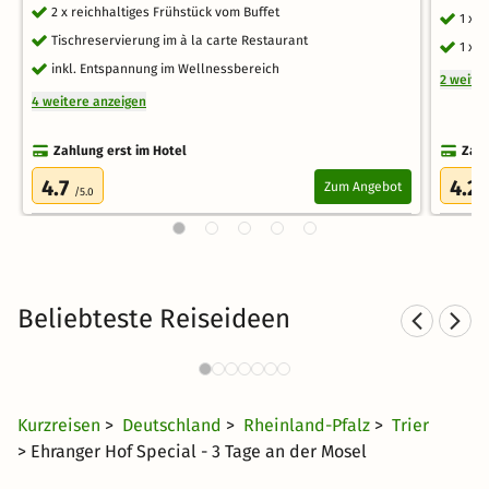
2 x reichhaltiges Frühstück vom Buffet
1 x 
Tischreservierung im à la carte Restaurant
1 x 
inkl. Entspannung im Wellnessbereich
2 weite
4 weitere anzeigen
Zahlung erst im Hotel
Zahl
4.7
4.2
Zum Angebot
/5.0
/
Beliebteste Reiseideen
Fa
Familienurlaub an der Mosel
127 Angebote
45 €
ab
Kurzreisen
>
Deutschland
>
Rheinland-Pfalz
>
Trier
> Ehranger Hof Special - 3 Tage an der Mosel