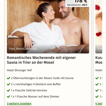
178 €
Gesamtpreis:
355 €
Trier, Rheinland-Pfalz
Trier,
Romantisches Wochenende mit eigener
Kusch
Sauna in Trier an der Mosel
Mosel
Hotel Ehranger Hof
Hotel E
2 Übernachtungen in der Rosen-Suite mit Sauna
2 Üb
2 x reichhaltiges Frühstück vom Buffet
2 x 
1 x Flasche Sekt bei Anreise
1 x 
1 x 1 Flasche Wasser auf dem Zimmer
1 x 
3 weitere anzeigen
4 weite