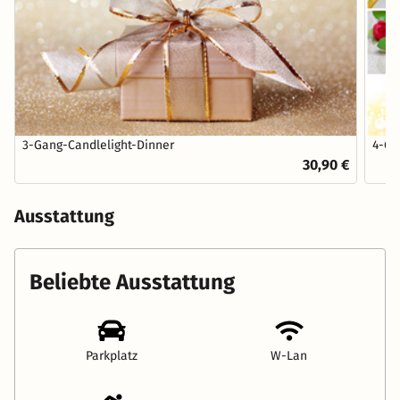
3-Gang-Candlelight-Dinner
4-Ga
30,90 €
Ausstattung
Beliebte Ausstattung
Parkplatz
W-Lan