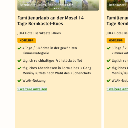
Bernkastel-Kues, Rheinland-Pfalz
Bernkastel-
Familienurlaub an der Mosel I 4
Familienur
Tage Bernkastel-Kues
Tage Bern
JUFA Hotel Bernkastel-Kues
JUFA Hotel B
HOTELTIPP
HOTELTIPP
4 Tage / 3 Nächte in der gewählten
3 Tage / 2
Zimmerkategorie
Zimmerkat
täglich reichhaltiges Frühstücksbuffet
täglich re
tägliches Abendessen in Form eines 3-Gang-
tägliches
Menüs/Buffets nach Wahl des Küchenchefs
Menüs/Buf
WLAN-Nutzung
WLAN-Nut
5 weitere anzeigen
5 weitere an