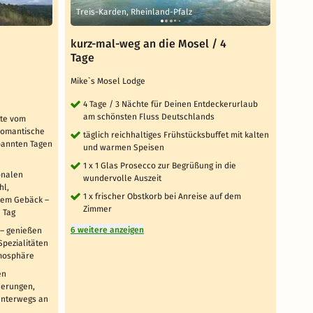
Treis-Karden, Rheinland-Pfalz
Löf,
kurz-mal-weg an die Mosel / 4
Somm
Tage
mit 
Mike`s Mosel Lodge
Hotel
TOP 
4 Tage / 3 Nächte für Deinen Entdeckerurlaub
am schönsten Fluss Deutschlands
tte vom
8 T
 romantische
Mos
täglich reichhaltiges Frühstücksbuffet mit kalten
pannten Tagen
Au
und warmen Speisen
an
1 x 1 Glas Prosecco zur Begrüßung in die
onalen
täg
wundervolle Auszeit
hl,
Spe
1 x frischer Obstkorb bei Anreise auf dem
tem Gebäck –
sa
Zimmer
 Tag
für
6 weitere anzeigen
– genießen
tä
pezialitäten
Kin
tmosphäre
bo
Ur
en
derungen,
tä
unterwegs an
Na
En