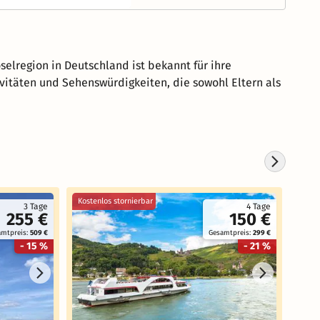
elregion in Deutschland ist bekannt für ihre
vitäten und Sehenswürdigkeiten, die sowohl Eltern als
Kostenlos stornierbar
3 Tage
4 Tage
255 €
150 €
amtpreis:
509 €
Gesamtpreis:
299 €
- 15 %
- 21 %