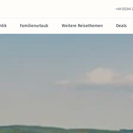
+49 (0)341
tik
Familienurlaub
Weitere Reisethemen
Deals