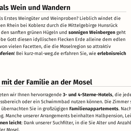
 als Wein und Wandern
als Erstes Weingüter und Weinproben? Lieblich windet die
den Rhein bei Koblenz durch die Mittelgebirge Hunsrück
 den sanften grünen Hügeln und
sonnigen Weinbergen
geht
iebe Gott diesen idyllischen Flecken Erde alleine dem edlen
on vielen Facetten, die die Moselregion so attraktiv
nferien
! Bei kurz-mal-weg.de erfahren Sie, wie
erlebnisreich
 mit der Familie an der Mosel
ieten wir Ihnen hervorragende
3- und 4-Sterne-Hotels
, die je
essbereich oder ein Schwimmbad nutzen können. Die Zimmer si
übernachten Sie in großzügigen
Familienappartements
. Nac
. Manche unserer Arrangements beinhalten Halbpension, Leihfa
nen leicht
: Dank unserer Suchfilter, in die Sie Alter und Anz
der Mosel.