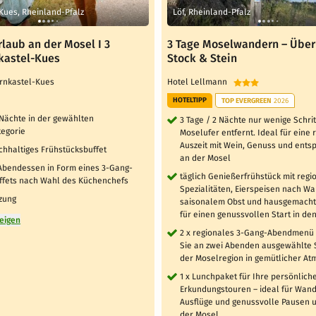
Kues, Rheinland-Pfalz
Löf, Rheinland-Pfalz
laub an der Mosel I 3
3 Tage Moselwandern – Über
kastel-Kues
Stock & Stein
ernkastel-Kues
Hotel Lellmann
HOTELTIPP
TOP EVERGREEN
2026
 Nächte in der gewählten
3 Tage / 2 Nächte nur wenige Schri
egorie
Moselufer entfernt. Ideal für eine
Auszeit mit Wein, Genuss und ents
ichhaltiges Frühstücksbuffet
an der Mosel
 Abendessen in Form eines 3-Gang-
täglich Genießerfrühstück mit regi
fets nach Wahl des Küchenchefs
Spezialitäten, Eierspeisen nach Wa
zung
saisonalem Obst und hausgemach
für einen genussvollen Start in den
zeigen
2 x regionales 3-Gang-Abendmenü 
Sie an zwei Abenden ausgewählte S
der Moselregion in gemütlicher A
1 x Lunchpaket für Ihre persönlich
Erkundungstouren – ideal für Wan
Ausflüge und genussvolle Pausen 
der Mosel