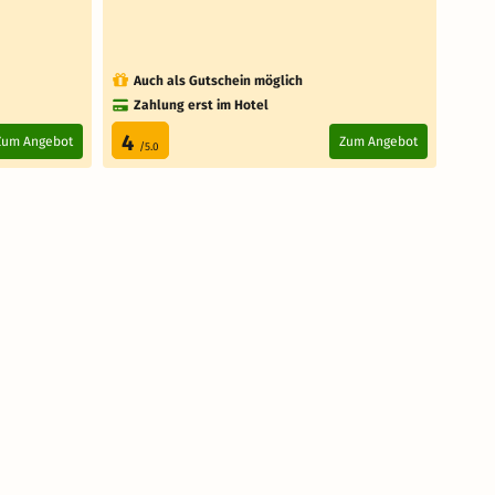
Mo
6 weit
Auch als Gutschein möglich
Au
Zahlung erst im Hotel
4
4.
Zum Angebot
Zum Angebot
/5.0