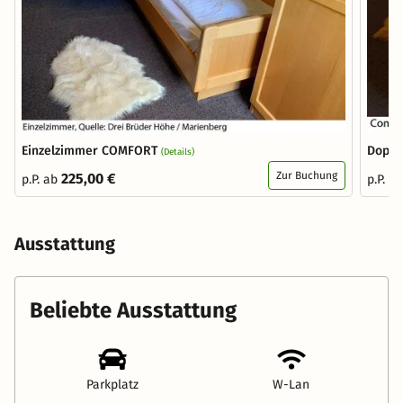
Einzelzimmer COMFORT
Doppe
(Details)
Zur Buchung
225,00 €
p.P. ab
p.P. a
Ausstattung
Beliebte Ausstattung
Parkplatz
W-Lan