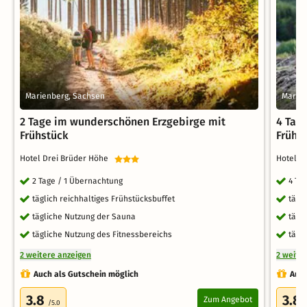
Marienberg, Sachsen
Marie
2 Tage im wunderschönen Erzgebirge mit
4 Tag
Frühstück
Frühs
Hotel Drei Brüder Höhe
Hotel D
2 Tage / 1 Übernachtung
4 Ta
täglich reichhaltiges Frühstücksbuffet
tägl
tägliche Nutzung der Sauna
tägl
tägliche Nutzung des Fitnessbereichs
tägl
2 weitere anzeigen
2 weite
Auch als Gutschein möglich
Auch
3.8
3.8
Zum Angebot
/5.0