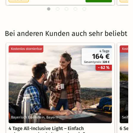
Bei anderen Kunden auch sehr beliebt
Kostenlos stornierbar
Kostenl
4 Tage
164 €
Gesamtpreis:
328 €
- 62 %
Bayerisch Eisenstein, Bayern
Seiffe
4 Tage All-Inclusive Light – Einfach
6 Seif