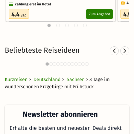
Auch
Zahlung erst im Hotel
4.4
4.5
Zum Angebot
/5.0
Beliebteste Reiseideen
Kurzurlaub in den Bergen
5377 Angebote
24 €
ab
Kurzreisen
>
Deutschland
>
Sachsen
> 3 Tage im
wunderschönen Erzgebirge mit Frühstück
Newsletter abonnieren
Erhalte die besten und neuesten Deals direkt