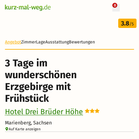
0
+ 7 Fotos
3 Tage
3.8
48 €
/5
-42%
Angebot
Zimmer
Lage
Ausstattung
Bewertungen
3 Tage im
wunderschönen
Erzgebirge mit
Frühstück
Hotel Drei Brüder Höhe
Marienberg, Sachsen
Auf Karte anzeigen