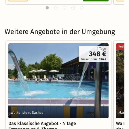
Weitere Angebote in der Umgebung
Kostenl
4 Tage
348 €
Gesamtpreis:
696 €
Wolkenstein, Sachsen
Marie
Das klassische Angebot - 4 Tage
Wande