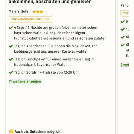
ankommen, abschalten und genießen
Panoram
Maiers Hotel
TOP FA
TOP NEWCOMER HOTEL
2026
6 Ta
4 Tage / 3 Nächte am großen Arber im malerischen
1 x 
bayrischen Wald inkl. täglich reichhaltigem
tägl
Frühstücksbuffet mit regionalen und saisonalen Zutaten
tägl
Täglich Abendessen: Sie haben die Möglichkeit, Ihr
offe
Lieblingsgericht aus unserer Karte zu wählen
Esse
Täglich Lunchpaket für einen sorgenfreien Tag im
Nationalpark Bayerischer Wald
2 weite
Täglich Softdrink-Flatrate von 12-20 Uhr
11 weitere anzeigen
Auch als Gutschein möglich