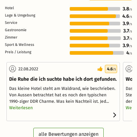
Hotel
3.8
/5
Lage & Umgebung
4.6
/5
Service
3.9
/5
Gastronomie
3.7
/5
Zimmer
3.7
/5
Sport & Wellness
3.9
/5
Preis / Leistung
4
/5
22.08.2022
4.6
1
/5
Die Ruhe die ich suchte habe ich dort gefunden.
Woch
Das kleine Hotel steht am Waldrand, wie beschrieben.
Das H
Von Aussen betrachtet hat es noch den typischen
Stern
1990-ziger DDR Charme. Was kein Nachteil ist. Jed...
den F
Weiterlesen
Weite
alle Bewertungen anzeigen