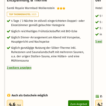
Entspannung & Therme
der S
Santé Royale Warmbad-Wolkenstein
Hotel 
TOP THERMENHOTEL
2025
5 Üb
4 Tage / 3 Nächte im stilvoll eingerichteten Doppel- oder
5 x 
Einzelzimmer gemäß gebuchter Kategorie
5 x 
täglich reichhaltiges Frühstücksbuffet mit BIO-Ecke
inkl
täglich Dinner-Arrangement am Abend mit Vorspeise,
5 weite
Hauptgericht und Nachspeise
täglich ganztägige Nutzung der Silber-Therme inkl.
Ruhezonen und Saunalandschaft mit mehreren Saunen,
u.a. der urigen Stollen-Sauna, eine Hütten- und eine
Mühlensauna
3 weitere anzeigen
Auch als Gutschein möglich
Zahl
4.6
4.5
Zum Angebot
/5.0