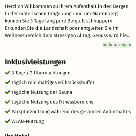
Herzlich Willkommen zu Ihrem Aufenthalt in den Bergen!
In der malerischen Umgebung rund um Marienberg
können Sie 3 Tage lang pure Bergluft schnuppern.
Erkunden Sie die Landschaft oder entgleiten Sie im
Wellnessbereich dem stressigen Alltag. Genuss wird hier
groß geschrieben: Starten Sie mit einem reichhaltigen
mehr anzeigen
Frühstücksbuffet für Genießer vital in den Tag. Freuen Sie
sich auf hervorragenden Service und eine entspannte
Inklusivleistungen
Atmosphäre bei Ihrem unvergesslichen Urlaub in den
Bergen. kurz-mal-weg.de wünscht Ihnen einen tollen
3 Tage / 2 Übernachtungen
Aufenthalt im schönen Marienberg.
täglich reichhaltiges Frühstücksbuffet
tägliche Nutzung der Sauna
tägliche Nutzung des Fitnessbereichs
Parkplatznutzung während des gesamten Aufenthaltes
WLAN-Nutzung