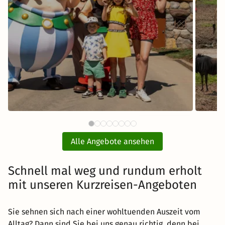
81 €
BELANTIS - Das AbenteuerReich
Sere
ab
mit Hotel und Eintritt
Alle Angebote ansehen
inkl. Übernachtung und Frühstück
Schnell mal weg und rundum erholt
mit unseren Kurzreisen-Angeboten
Zum Angebot
Sie sehnen sich nach einer wohltuenden Auszeit vom
Alltag? Dann sind Sie bei uns genau richtig, denn bei