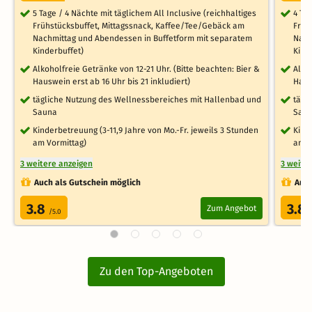
5 Tage / 4 Nächte mit täglichem All Inclusive (reichhaltiges
4 Ta
Frühstücksbuffet, Mittagssnack, Kaffee/Tee/Gebäck am
Früh
Nachmittag und Abendessen in Buffetform mit separatem
Nach
Kinderbuffet)
Kind
Alkoholfreie Getränke von 12-21 Uhr. (Bitte beachten: Bier &
Alko
Hauswein erst ab 16 Uhr bis 21 inkludiert)
Haus
tägliche Nutzung des Wellnessbereiches mit Hallenbad und
tägl
Sauna
Sau
Kinderbetreuung (3-11,9 Jahre von Mo.-Fr. jeweils 3 Stunden
Kind
am Vormittag)
am V
3 weitere anzeigen
3 weite
Auch als Gutschein möglich
Auch
3.8
3.8
Zum Angebot
/5.0
Zu den Top-Angeboten