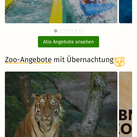
87 €
Therme Erding mit
ab
Übernachtung
Alle Angebote ansehen
inkl. Übernachtung und Frühstück
Zoo-Angebote
mit Übernachtung
Zum Angebot