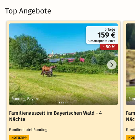
Top Angebote
5 Tage
159 €
Gesamtpreis:
318 €
- 50 %
Runding, Bayern
Rundin
Familienauszeit im Bayerischen Wald - 4
Famil
Nächte
Nächt
Familienhotel Runding
Familie
HOTELTIPP
HOTELT