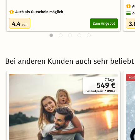
Auch
Auch als Gutschein möglich
Zahl
4.4
3.8
Zum Angebot
/5.0
Bei anderen Kunden auch sehr beliebt
Kostenl
7 Tage
549 €
Gesamtpreis:
1.098 €