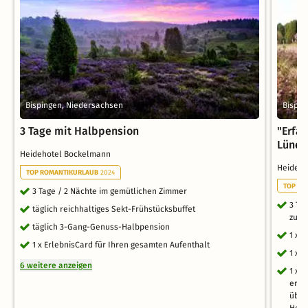
Bispingen, Niedersachsen
Bispin
3 Tage mit Halbpension
"Erfa
Lüneb
Heidehotel Bockelmann
Heideh
TOP ROMANTIKURLAUB
2024
TOP RO
3 Tage / 2 Nächte im gemütlichen Zimmer
3 Ta
täglich reichhaltiges Sekt-Frühstücksbuffet
zum 
täglich 3-Gang-Genuss-Halbpension
1 x 
1 x ErlebnisCard für Ihren gesamten Aufenthalt
1 x 
6 weitere anzeigen
1 x 
ermä
über
Heid