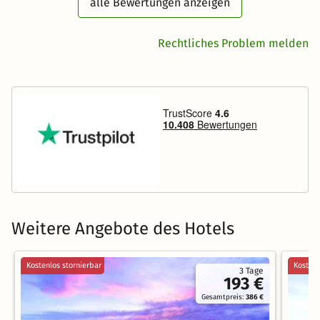
alle Bewertungen anzeigen
Rechtliches Problem melden
Weitere Angebote des Hotels
Kostenlos stornierbar
Kostenl
3 Tage
193 €
Gesamtpreis:
386 €