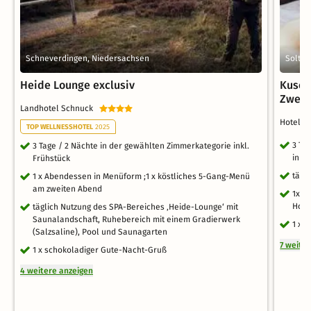
Schneverdingen, Niedersachsen
Soltau
Heide Lounge exclusiv
Kusch
Zwei
Landhotel Schnuck
Hotel S
TOP WELLNESSHOTEL
2025
3 Ta
3 Tage / 2 Nächte in der gewählten Zimmerkategorie inkl.
in d
Frühstück
tägl
1 x Abendessen in Menüform ;1 x köstliches 5-Gang-Menü
am zweiten Abend
1x r
Hote
täglich Nutzung des SPA-Bereiches ‚Heide-Lounge‘ mit
Saunalandschaft, Ruhebereich mit einem Gradierwerk
1 x 
(Salzsaline), Pool und Saunagarten
7 weite
1 x schokoladiger Gute-Nacht-Gruß
4 weitere anzeigen