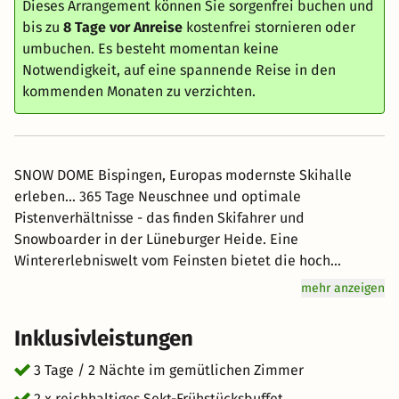
Dieses Arrangement können Sie sorgenfrei buchen und
bis zu
8 Tage vor Anreise
kostenfrei stornieren oder
umbuchen. Es besteht momentan keine
Notwendigkeit, auf eine spannende Reise in den
kommenden Monaten zu verzichten.
SNOW DOME Bispingen, Europas modernste Skihalle
erleben... 365 Tage Neuschnee und optimale
Pistenverhältnisse - das finden Skifahrer und
Snowboarder in der Lüneburger Heide. Eine
Wintererlebniswelt vom Feinsten bietet die hoch
moderne Skihalle Bispingen vom BERG & TAL
mehr anzeigen
ABENTEUERRESORT. Ohne störende Stützpfeiler stehen
23.000 Quadratmeter Schneefläche zur Verfügung, um auf
Inklusivleistungen
der 300 m langen Piste in der 60 bis 100 m breiten Halle
vom SNOW DOME Bispingen schwungvoll zu carven oder
3 Tage / 2 Nächte im gemütlichen Zimmer
den Spaß am Skifahren erst zu entdecken.
2 x reichhaltiges Sekt-Frühstücksbuffet