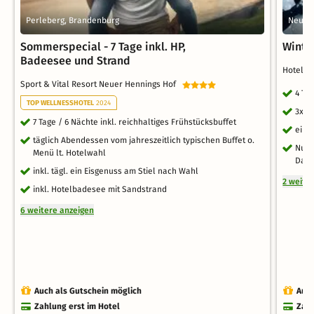
Perleberg, Brandenburg
Neuhar
Sommerspecial - 7 Tage inkl. HP,
Winte
Badeesee und Strand
Hotel N
Sport & Vital Resort Neuer Hennings Hof
4 Ta
TOP WELLNESSHOTEL
2024
3x 3
7 Tage / 6 Nächte inkl. reichhaltiges Frühstücksbuffet
ein 
täglich Abendessen vom jahreszeitlich typischen Buffet o.
Nutz
Menü lt. Hotelwahl
Damp
inkl. tägl. ein Eisgenuss am Stiel nach Wahl
2 weite
inkl. Hotelbadesee mit Sandstrand
6 weitere anzeigen
Auch als Gutschein möglich
Auch
Zahlung erst im Hotel
Zahl