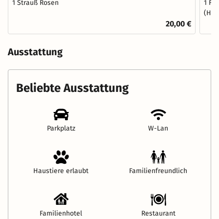
1 Strauß Rosen
1 Fl
(Hau
20,00 €
Ausstattung
Beliebte Ausstattung
Parkplatz
W-Lan
Haustiere erlaubt
Familienfreundlich
Familienhotel
Restaurant