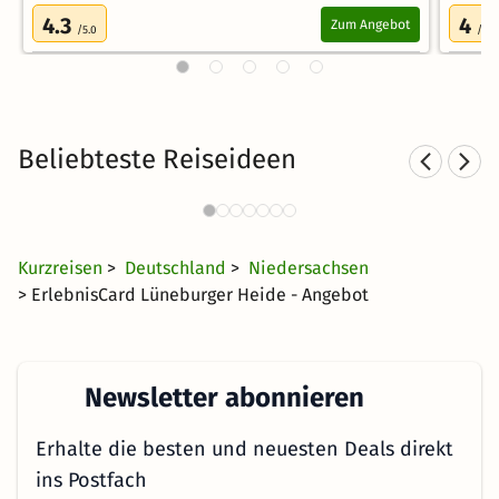
4.3
4
Zum Angebot
/5.0
/5.0
Beliebteste Reiseideen
Familienurlaub in
Norddeutschland
29 €
2893 Angebote
ab
Kurzreisen
>
Deutschland
>
Niedersachsen
> ErlebnisCard Lüneburger Heide - Angebot
Newsletter abonnieren
Erhalte die besten und neuesten Deals direkt
ins Postfach