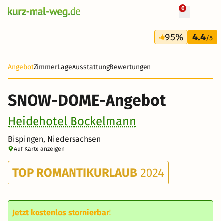
0
+ 19 Fotos
3 Tage
95%
4.4
155 €
/5
Angebot
Zimmer
Lage
Ausstattung
Bewertungen
SNOW-DOME-Angebot
Heidehotel Bockelmann
Bispingen, Niedersachsen
Auf Karte anzeigen
TOP ROMANTIKURLAUB
2024
Jetzt kostenlos stornierbar!