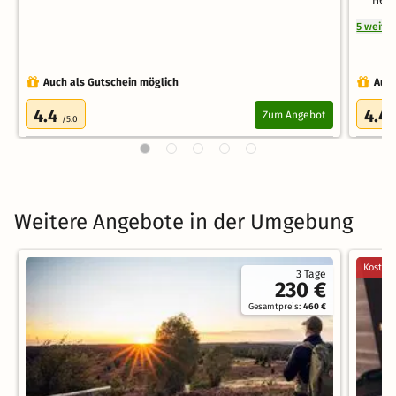
5 weite
Auch als Gutschein möglich
Auch
4.4
4.4
Zum Angebot
/5.0
Weitere Angebote in der Umgebung
Kostenl
3 Tage
230 €
Gesamtpreis:
460 €