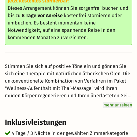
Jetzt kostenlos stornierbar!
Dieses Arrangement können Sie sorgenfrei buchen und
bis zu
8 Tage vor Anreise
kostenfrei stornieren oder
umbuchen. Es besteht momentan keine
Notwendigkeit, auf eine spannende Reise in den
kommenden Monaten zu verzichten.
Stimmen Sie sich auf positive Töne ein und gönnen Sie
sich eine Therapie mit natürlichen ätherischen Ölen. Die
unkonventionelle Kombination von Verfahren im Paket
"Wellness-Aufenthalt mit Thai-Massage" wird Ihren
müden Körper regenerieren und Ihren überlasteten Geist
entspannen. Die thailändische Ölmassage ist tief
mehr anzeigen
entspannend und wohltuend für müde Muskeln, während
ein Aufenthalt in der Salzhöhle die Behandlung der
Inklusivleistungen
Atemwege unterstützt und eine positive Wirkung auf die
Haut hat. Beide Verfahren reduzieren effektiv Stress und
4 Tage / 3 Nächte in der gewählten Zimmerkategorie