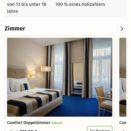
von 13 bis unter 18
100 % eines Vollzahlers
Jahre
Zimmer
Comfort Doppelzimmer
Comfo
(Details)
Zur Buchung