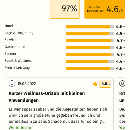
97%
4.6
358
Echte
/5
Bewertungen
Hotel
4.6
/5
Lage & Umgebung
4.5
/5
Service
4.7
/5
Gastronomie
4.6
/5
Zimmer
4.7
/5
Sport & Wellness
4.4
/5
Preis / Leistung
4.6
/5
15.08.2022
4.6
1
/5
Kurzer Wellness-Urlaub mit kleinen
Kran
Anwendungen
und 
Es war super sauber und die Angestellten haben sich
Das H
wirklich sehr große Mühe gegeben freundlich und
Bei A
aufmerksam zu sein. Schade nur, dass für so ein gr...
denkt
Weiterlesen
Weite