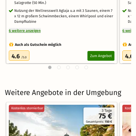
Salzgrotte (50 Min.)
Salzg
Nutzung der Wellnesswelt Aglaja u.a mit 3 Saunen, einem 7
Nutz
x 12 m großem Schwimmbecken, einem Whirlpool und einer
x 12
Dampfkabine
Damp
6 weitere anzeigen
6 weite
Auch als Gutschein möglich
Auch
4.6
4.6
Zum Angebot
/5.0
Weitere Angebote in der Umgebung
Kostenlos stornierbar
Kostenl
3 Tage
75 €
Gesamtpreis:
150 €