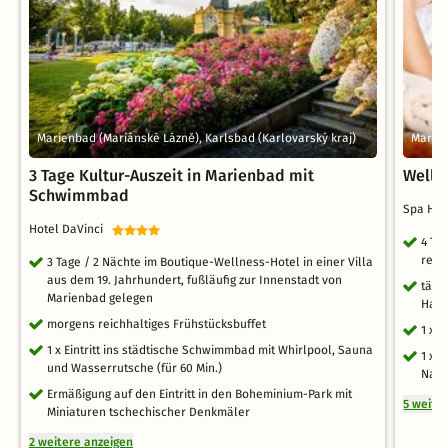
Marienbad (Mariánské Lázně), Karlsbad (Karlovarský kraj)
Marien
3 Tage Kultur-Auszeit in Marienbad mit
Welln
Schwimmbad
Spa Ho
Hotel DaVinci
4 Ta
reic
3 Tage / 2 Nächte im Boutique-Wellness-Hotel in einer Villa
aus dem 19. Jahrhundert, fußläufig zur Innenstadt von
tägl
Marienbad gelegen
Halb
morgens reichhaltiges Frühstücksbuffet
1 x 
1 x Eintritt ins städtische Schwimmbad mit Whirlpool, Sauna
1 x 
und Wasserrutsche (für 60 Min.)
Nack
Ermäßigung auf den Eintritt in den Boheminium-Park mit
5 weite
Miniaturen tschechischer Denkmäler
2 weitere anzeigen