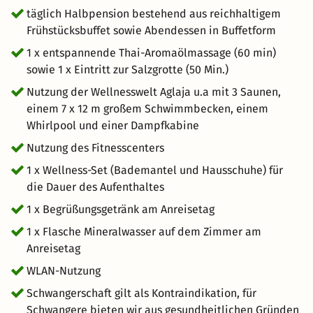
wirken sich positiv auf das seelische Wohlbefinden aus.
täglich Halbpension bestehend aus reichhaltigem
Entdecken Sie mit uns die Geheimnisse der ewigen
Frühstücksbuffet sowie Abendessen in Buffetform
Jugend und die Magie der wahren Entspannung.
1 x entspannende Thai-Aromaölmassage (60 min)
sowie 1 x Eintritt zur Salzgrotte (50 Min.)
Nutzung der Wellnesswelt Aglaja u.a mit 3 Saunen,
einem 7 x 12 m großem Schwimmbecken, einem
Whirlpool und einer Dampfkabine
Nutzung des Fitnesscenters
1 x Wellness-Set (Bademantel und Hausschuhe) für
die Dauer des Aufenthaltes
1 x Begrüßungsgetränk am Anreisetag
1 x Flasche Mineralwasser auf dem Zimmer am
Anreisetag
WLAN-Nutzung
Schwangerschaft gilt als Kontraindikation, für
Schwangere bieten wir aus gesundheitlichen Gründen