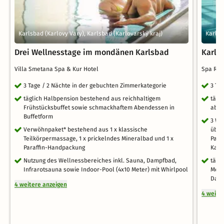
Karlsbad (Karlovy Vary), Karlsbad (Karlovarský kraj)
Karlsb
Drei Wellnesstage im mondänen Karlsbad
Karls
Villa Smetana Spa & Kur Hotel
Spa Re
3 Tage / 2 Nächte in der gebuchten Zimmerkategorie
3 Ta
täglich Halbpension bestehend aus reichhaltigem
tägl
Frühstücksbuffet sowie schmackhaftem Abendessen in
aben
Buffetform
3 We
Verwöhnpaket* bestehend aus 1 x klassische
über
Teilkörpermassage, 1 x prickelndes Mineralbad und 1 x
Para
Paraffin-Handpackung
Karl
Nutzung des Wellnessbereiches inkl. Sauna, Dampfbad,
tägl
Infrarotsauna sowie Indoor-Pool (4x10 Meter) mit Whirlpool
Merc
Dam
4 weitere anzeigen
4 weite