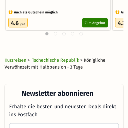
Auch als Gutschein möglich
Auch
4.6
4.3
Zum Angebot
/5.0
/
Kurzreisen
>
Tschechische Republik
> Königliche
Verwöhnzeit mit Halbpension - 3 Tage
Newsletter abonnieren
Erhalte die besten und neuesten Deals direkt
ins Postfach