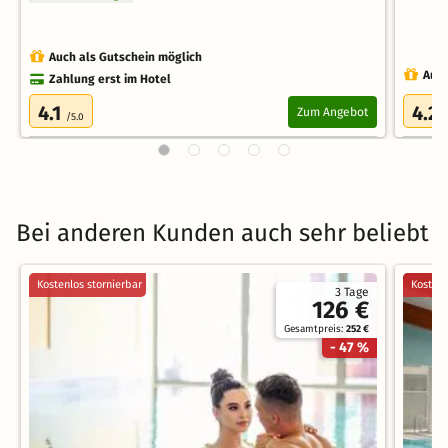
Auch als Gutschein möglich
Auch
Zahlung erst im Hotel
4.1
4.2
Zum Angebot
/5.0
/
Bei anderen Kunden auch sehr beliebt
Kostenlos stornierbar
Kostenl
3 Tage
126 €
Gesamtpreis:
252 €
- 47 %