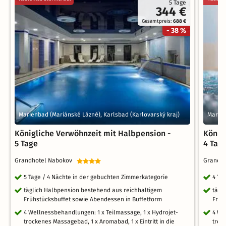
5 Tage
344 €
Gesamtpreis:
688 €
- 38 %
Marienbad (Mariánské Lázně), Karlsbad (Karlovarský kraj)
Marien
Königliche Verwöhnzeit mit Halbpension -
König
5 Tage
4 Tag
Grandhotel Nabokov
Grandh
5 Tage / 4 Nächte in der gebuchten Zimmerkategorie
4 Ta
täglich Halbpension bestehend aus reichhaltigem
tägl
Frühstücksbuffet sowie Abendessen in Buffetform
Früh
4 Wellnessbehandlungen: 1 x Teilmassage, 1 x Hydrojet-
4 We
trockenes Massagebad, 1 x Aromabad, 1 x Eintritt in die
troc