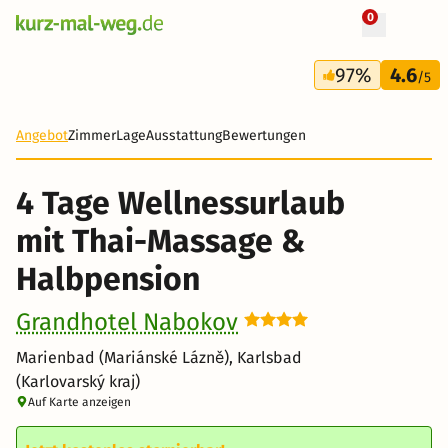
0
+ 55 Fotos
4 Tage
97%
4.6
321 €
/5
-34%
Angebot
Zimmer
Lage
Ausstattung
Bewertungen
4 Tage Wellnessurlaub
mit Thai-Massage &
Halbpension
Grandhotel Nabokov
Marienbad (Mariánské Lázně), Karlsbad
(Karlovarský kraj)
Auf Karte anzeigen