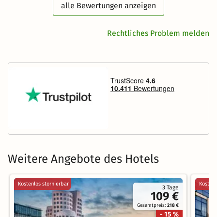
alle Bewertungen anzeigen
Rechtliches Problem melden
Weitere Angebote des Hotels
Kostenlos stornierbar
Kostenl
3 Tage
109 €
Gesamtpreis:
218 €
- 15 %