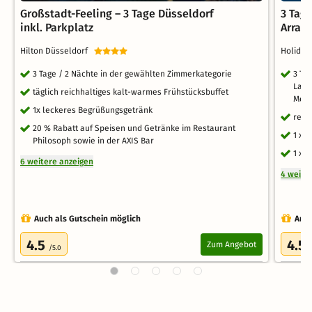
Großstadt-Feeling – 3 Tage Düsseldorf
3 Tage
inkl. Parkplatz
Arran
Hilton Düsseldorf
Holiday
3 Tage / 2 Nächte in der gewählten Zimmerkategorie
3 Ta
Lage
täglich reichhaltiges kalt-warmes Frühstücksbuffet
Mete
1x leckeres Begrüßungsgetränk
reic
20 % Rabatt auf Speisen und Getränke im Restaurant
1 x 
Philosoph sowie in der AXIS Bar
1 x 
6 weitere anzeigen
4 weite
Auch als Gutschein möglich
Auch
4.5
4.5
Zum Angebot
/5.0