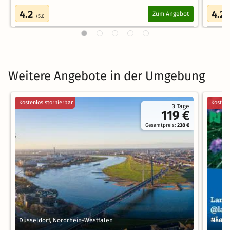
4.2
4.2
Zum Angebot
/5.0
/
Weitere Angebote in der Umgebung
Kostenlos stornierbar
Kostenl
3 Tage
119 €
Gesamtpreis:
238 €
Düsseldorf, Nordrhein-Westfalen
Neuss,