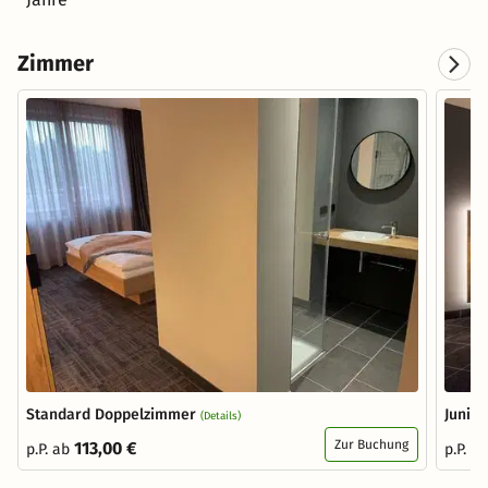
Zimmer
Standard Doppelzimmer
Junior
(Details)
Zur Buchung
113,00 €
p.P. ab
p.P. a