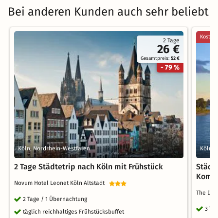
Bei anderen Kunden auch sehr beliebt
Kostenl
2 Tage
26 €
Gesamtpreis:
52 €
- 79 %
Köln, Nordrhein-Westfalen
Köln, 
2 Tage Städtetrip nach Köln mit Frühstück
Städte
Komfo
Novum Hotel Leonet Köln Altstadt
The Deut
2 Tage / 1 Übernachtung
3 Ta
täglich reichhaltiges Frühstücksbuffet