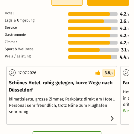
Hotel
4.2
/5
Lage & Umgebung
3.6
/5
Service
4.3
/5
Gastronomie
4.2
/5
Zimmer
4.2
/5
Sport & Wellness
3.1
/5
Preis / Leistung
4.4
/5
17.07.2026
3.8
1
/5
Schönes Hotel, ruhig gelegen, kurze Wege nach
Fami
Düsseldorf
Hotel
in di
klimatisierte, grosse Zimmer, Parkplatz direkt am Hotel,
dritt
Personal sehr freundlich, trotz Nähe zum Flughafen
Weite
sehr ruhig