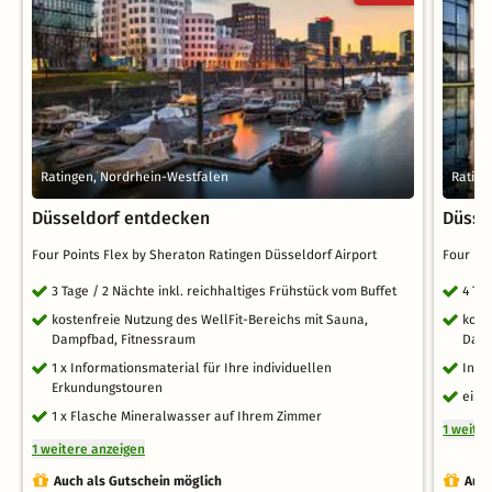
Ratingen, Nordrhein-Westfalen
Rating
Düsseldorf entdecken
Düsse
Four Points Flex by Sheraton Ratingen Düsseldorf Airport
Four Po
3 Tage / 2 Nächte inkl. reichhaltiges Frühstück vom Buffet
4 Ta
kostenfreie Nutzung des WellFit-Bereichs mit Sauna,
kost
Dampfbad, Fitnessraum
Damp
1 x Informationsmaterial für Ihre individuellen
Info
Erkundungstouren
eine
1 x Flasche Mineralwasser auf Ihrem Zimmer
1 weite
1 weitere anzeigen
Auch als Gutschein möglich
Auch