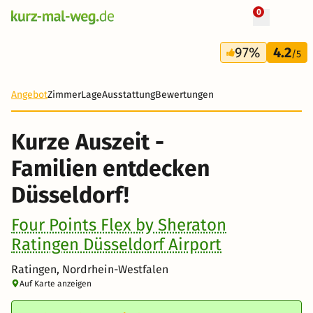
0
+ 17 Fotos
3 Tage
97%
4.2
113 €
/5
-15%
Angebot
Zimmer
Lage
Ausstattung
Bewertungen
Kurze Auszeit -
Familien entdecken
Düsseldorf!
Four Points Flex by Sheraton
Ratingen Düsseldorf Airport
Ratingen, Nordrhein-Westfalen
Auf Karte anzeigen