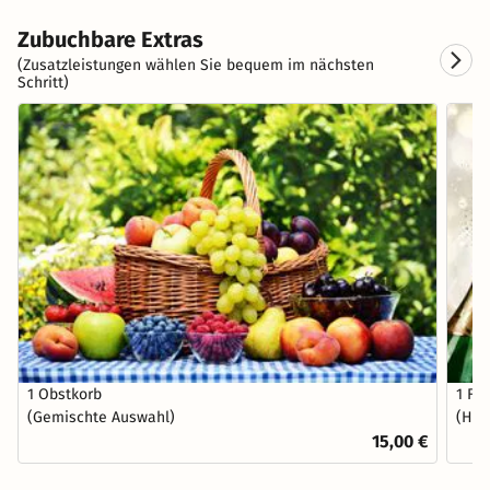
Zubuchbare Extras
(Zusatzleistungen wählen Sie bequem im nächsten
Schritt)
1 Obstkorb
1 Fl
(Gemischte Auswahl)
(Hau
15,00 €