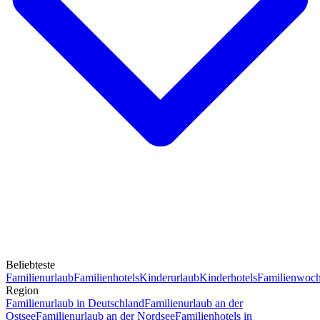
Beliebteste
Familienurlaub
Familienhotels
Kinderurlaub
Kinderhotels
Familienwoc
Region
Familienurlaub in Deutschland
Familienurlaub an der
Ostsee
Familienurlaub an der Nordsee
Familienhotels in