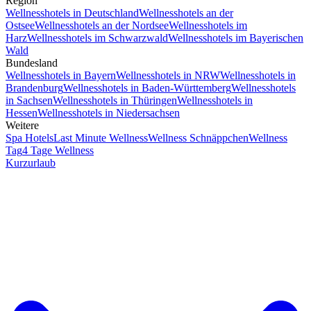
Region
Wellnesshotels in Deutschland
Wellnesshotels an der
Ostsee
Wellnesshotels an der Nordsee
Wellnesshotels im
Harz
Wellnesshotels im Schwarzwald
Wellnesshotels im Bayerischen
Wald
Bundesland
Wellnesshotels in Bayern
Wellnesshotels in NRW
Wellnesshotels in
Brandenburg
Wellnesshotels in Baden-Württemberg
Wellnesshotels
in Sachsen
Wellnesshotels in Thüringen
Wellnesshotels in
Hessen
Wellnesshotels in Niedersachsen
Weitere
Spa Hotels
Last Minute Wellness
Wellness Schnäppchen
Wellness
Tag
4 Tage Wellness
Kurzurlaub