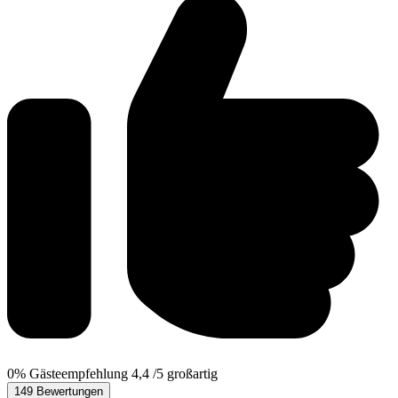
0%
Gästeempfehlung
4,4
/5
großartig
149 Bewertungen