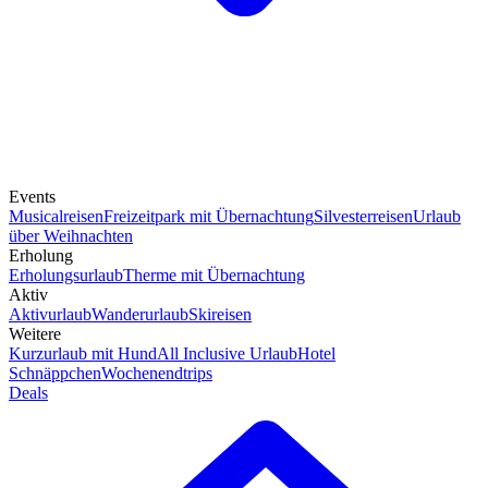
Events
Musicalreisen
Freizeitpark mit Übernachtung
Silvesterreisen
Urlaub
über Weihnachten
Erholung
Erholungsurlaub
Therme mit Übernachtung
Aktiv
Aktivurlaub
Wanderurlaub
Skireisen
Weitere
Kurzurlaub mit Hund
All Inclusive Urlaub
Hotel
Schnäppchen
Wochenendtrips
Deals