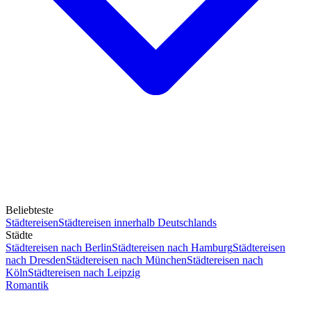
Beliebteste
Städtereisen
Städtereisen innerhalb Deutschlands
Städte
Städtereisen nach Berlin
Städtereisen nach Hamburg
Städtereisen
nach Dresden
Städtereisen nach München
Städtereisen nach
Köln
Städtereisen nach Leipzig
Romantik