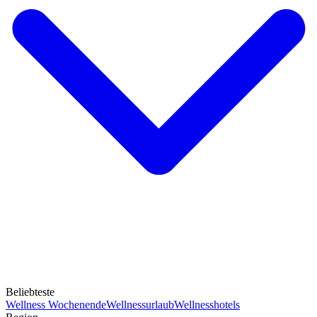
Beliebteste
Wellness Wochenende
Wellnessurlaub
Wellnesshotels