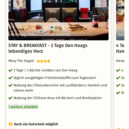
Den Haag, Südholland (Zuid-Holland)
Kiel, 
STAY & BREAKFAST - 3 Tage Den Haags
4 Tag
lebendiges Herz
Hampt
Moxy The Hague
Hampton
3 Tage / 2 Nächte inmitten von Den Haag
4 Ta
täglich ausgiebiges Frühstücksbuffet zum Tagesstart
tägl
Nutzung des Fitnessbereichs mit Laufbändern, Hanteln und
tägl
vielem mehr
WLA
Nutzung der Chillout-Area mit Büchern und Brettspielen
1 weitere anzeigen
Auch als Gutschein möglich