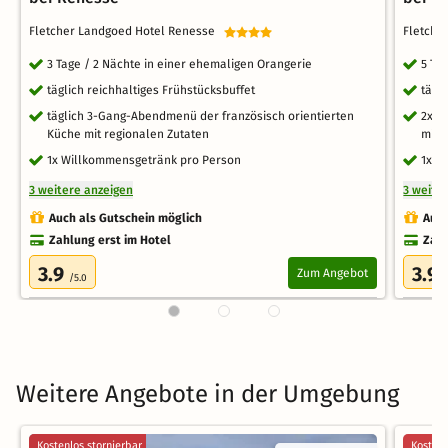
Fletcher Landgoed Hotel Renesse
Fletche
3 Tage / 2 Nächte in einer ehemaligen Orangerie
5 Ta
täglich reichhaltiges Frühstücksbuffet
tägl
täglich 3-Gang-Abendmenü der französisch orientierten
2x 3
Küche mit regionalen Zutaten
mit 
1x Willkommensgetränk pro Person
1x W
3 weitere anzeigen
3 weite
Auch als Gutschein möglich
Auch
Zahlung erst im Hotel
Zahl
3.9
3.9
Zum Angebot
/5.0
/
Weitere Angebote in der Umgebung
Kostenlos stornierbar
Kostenl