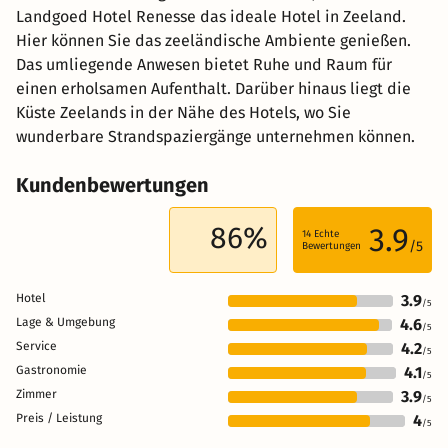
Landgoed Hotel Renesse das ideale Hotel in Zeeland.
Hier können Sie das zeeländische Ambiente genießen.
Das umliegende Anwesen bietet Ruhe und Raum für
einen erholsamen Aufenthalt. Darüber hinaus liegt die
Küste Zeelands in der Nähe des Hotels, wo Sie
wunderbare Strandspaziergänge unternehmen können.
Kundenbewertungen
86%
3.9
14
Echte
/5
Bewertungen
Hotel
3.9
/5
Lage & Umgebung
4.6
/5
Service
4.2
/5
Gastronomie
4.1
/5
Zimmer
3.9
/5
Preis / Leistung
4
/5