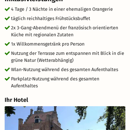
Schlosspark. Die Nordseeküste und die weitläufigen
Strände von Renesse sind nur wenige Minuten entfernt
4 Tage / 3 Nächte in einer ehemaligen Orangerie
und ideal für Natur- und Aktivurlauber. Ein perfektes Ziel
täglich reichhaltiges Frühstücksbuffet
für ein Romantikwochenende an der Nordsee, einen
2x 3-Gang-Abendmenü der französisch orientierten
naturverbundenen Kurzurlaub in Zeeland oder einfach
Küche mit regionalen Zutaten
eine stilvolle Auszeit in einem der schönsten Küstenorte
der Niederlande.
1x Willkommensgetränk pro Person
Nutzung der Terrasse zum entspannen mit Blick in die
grüne Natur (Wetterabhängig)
Wlan-Nutzung während des gesamten Aufenthaltes
Parkplatz-Nutzung während des gesamten
Aufenthaltes
Ihr Hotel