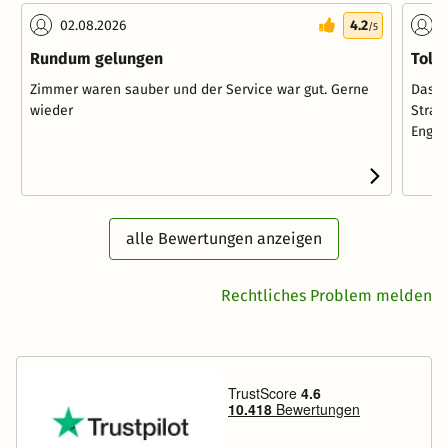
02.08.2026
4.2
0
/5
Rundum gelungen
Tolle
Zimmer waren sauber und der Service war gut. Gerne
Das H
wieder
Stran
Engli
alle Bewertungen anzeigen
Rechtliches Problem melden