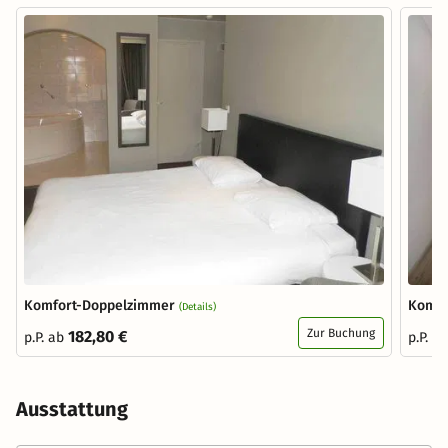
Komfort-Doppelzimmer
Komfo
(Details)
Zur Buchung
182,80 €
p.P. ab
p.P. a
Ausstattung