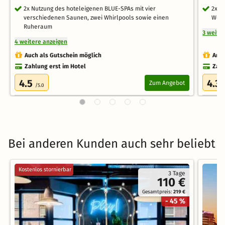
2x Nutzung des hoteleigenen BLUE-SPAs mit vier
2x N
verschiedenen Saunen, zwei Whirlpools sowie einen
Well
Ruheraum
3 weite
4 weitere anzeigen
Auch als Gutschein möglich
Auch
Zahlung erst im Hotel
Zahl
4.5
4.3
Zum Angebot
/5.0
/
Bei anderen Kunden auch sehr beliebt
Kostenlos stornierbar
3 Tage
110 €
Gesamtpreis:
219 €
- 45 %