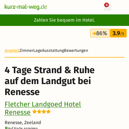
0
+ 11 Fotos
Zahlen Sie bequem im Hotel.
4 Tage
86%
3.9
183 €
/5
-54%
Angebot
Zimmer
Lage
Ausstattung
Bewertungen
4 Tage Strand & Ruhe
auf dem Landgut bei
Renesse
Fletcher Landgoed Hotel
Renesse
Renesse, Zeeland
Auf Karte anzeigen