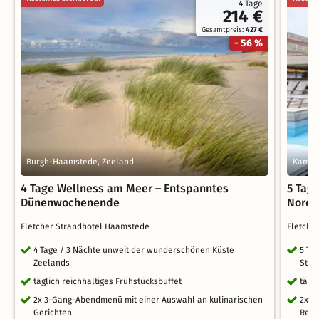
4 Tage
214 €
Gesamtpreis:
427 €
- 56 %
Burgh-Haamstede, Zeeland
Kampe
4 Tage Wellness am Meer – Entspanntes
5 Tag
Dünenwochenende
Nords
Fletcher Strandhotel Haamstede
Fletche
4 Tage / 3 Nächte unweit der wunderschönen Küste
5 Ta
Zeelands
Stra
täglich reichhaltiges Frühstücksbuffet
tägl
2x 3-Gang-Abendmenü mit einer Auswahl an kulinarischen
2x 3
Gerichten
Regi