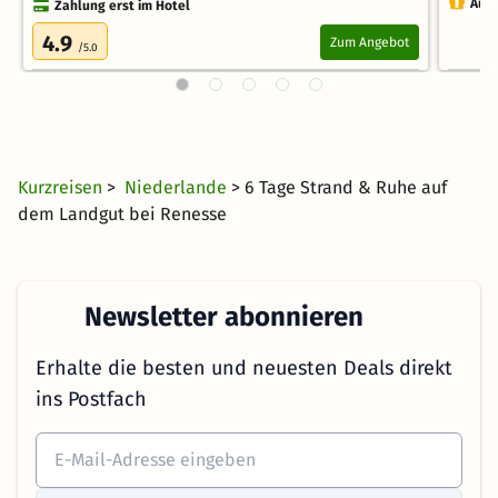
Auch
Zahlung erst im Hotel
4.9
Zum Angebot
/5.0
Kurzreisen
>
Niederlande
> 6 Tage Strand & Ruhe auf
dem Landgut bei Renesse
Newsletter abonnieren
Erhalte die besten und neuesten Deals direkt
ins Postfach