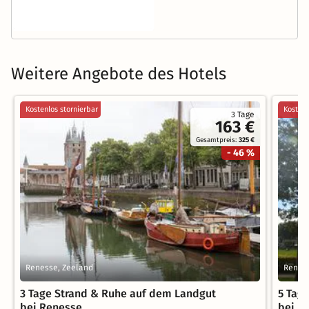
Weitere Angebote des Hotels
Kostenlos stornierbar
Kostenl
3 Tage
163 €
Gesamtpreis:
325 €
- 46 %
Renesse, Zeeland
Renes
3 Tage Strand & Ruhe auf dem Landgut
5 Tag
bei Renesse
bei R