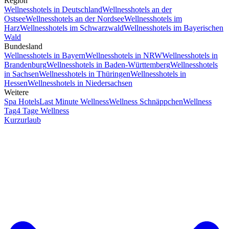
Region
Wellnesshotels in Deutschland
Wellnesshotels an der
Ostsee
Wellnesshotels an der Nordsee
Wellnesshotels im
Harz
Wellnesshotels im Schwarzwald
Wellnesshotels im Bayerischen
Wald
Bundesland
Wellnesshotels in Bayern
Wellnesshotels in NRW
Wellnesshotels in
Brandenburg
Wellnesshotels in Baden-Württemberg
Wellnesshotels
in Sachsen
Wellnesshotels in Thüringen
Wellnesshotels in
Hessen
Wellnesshotels in Niedersachsen
Weitere
Spa Hotels
Last Minute Wellness
Wellness Schnäppchen
Wellness
Tag
4 Tage Wellness
Kurzurlaub