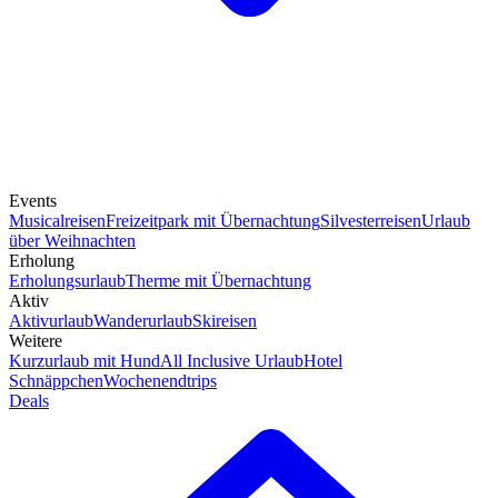
Events
Musicalreisen
Freizeitpark mit Übernachtung
Silvesterreisen
Urlaub
über Weihnachten
Erholung
Erholungsurlaub
Therme mit Übernachtung
Aktiv
Aktivurlaub
Wanderurlaub
Skireisen
Weitere
Kurzurlaub mit Hund
All Inclusive Urlaub
Hotel
Schnäppchen
Wochenendtrips
Deals