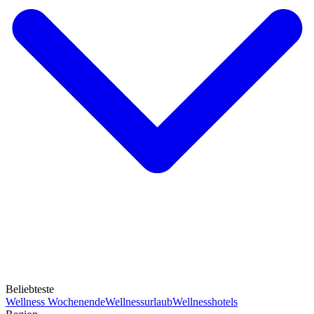
Beliebteste
Wellness Wochenende
Wellnessurlaub
Wellnesshotels