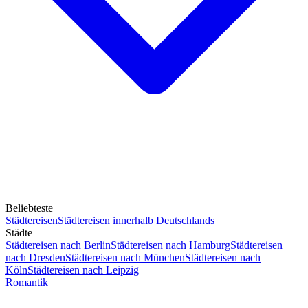
Beliebteste
Städtereisen
Städtereisen innerhalb Deutschlands
Städte
Städtereisen nach Berlin
Städtereisen nach Hamburg
Städtereisen
nach Dresden
Städtereisen nach München
Städtereisen nach
Köln
Städtereisen nach Leipzig
Romantik