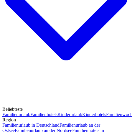
Beliebteste
Familienurlaub
Familienhotels
Kinderurlaub
Kinderhotels
Familienwoc
Region
Familienurlaub in Deutschland
Familienurlaub an der
Ostsee
Familienurlaub an der Nordsee
Familienhotels in