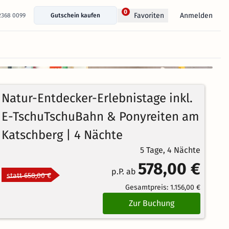
0
Anmelden
Favoriten
 2368 0099
Gutschein kaufen
+ 31 Fotos anzeigen
5
2
Echte
/5
Natur-Entdecker-Erlebnistage inkl.
Bewertungen
Ausgezeichnet
E-TschuTschuBahn & Ponyreiten am
Katschberg | 4 Nächte
5 Tage, 4 Nächte
578,00 €
p.P. ab
statt 658,00 €
Gesamtpreis:
1.156,00 €
Zur Buchung