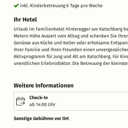
inkl. Kinderbetreuung 6 Tage pro Woche
Ihr Hotel
Urlaub im Familienhotel Hinteregger am Katschberg be
Metern Höhe Auszeit vom Alltag und schenken Sie ihre
Genüsse aus Küche und Keller oder erholsame Entspann
Ihrer Familie und Ihren Freunden einen unvergesslic
Aktivprogramm für Jung und Alt am Katschberg. Für Kind
unendlichen Erlebnisfaktor. Die Betreuung der kleinst
Sonntag bis Freitag jeweils von 09.00 bis 18.00 Uhr eben
Hotel verfügt über gesamt 55 Zimmer, die aufgeteilt s
Personen, Familienzimmer 3-4 Personen und natürlich
Weitere Informationen
Schlafräumen für 4-5 Personen. Ausstattung der Zimmer
kuscheliger Bademantel für die Erwachsenen. Kulinarik vom Feinsten wäre zunächst das ausgedehnte und
Check-In
vielfältige Frühstücksbuffet. Wer schon zu Mittag wiede
ab 14:00 Uhr
Nachmittag gibt es für alle "Siassn" einen Strudel ode
Abendessen. Dabei werden vor Ihren Augen in der Schau
Sonstige Gebühren vor Ort
asiatische Delikatessen, duftende Wok-Gerichte, österr