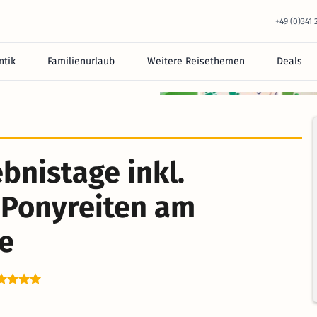
+49 (0)341
tik
Familienurlaub
Weitere Reisethemen
Deals
equem im Hotel.
bnistage inkl.
 Ponyreiten am
e