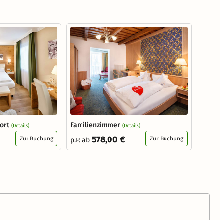
fort
Familienzimmer
(Details)
(Details)
578,00 €
Zur Buchung
Zur Buchung
p.P. ab