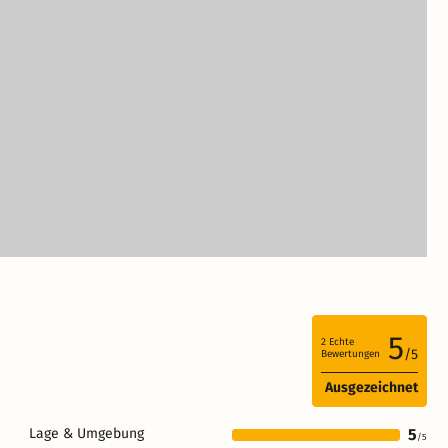
5
2
Echte
/5
Bewertungen
Ausgezeichnet
Lage & Umgebung
5
/5