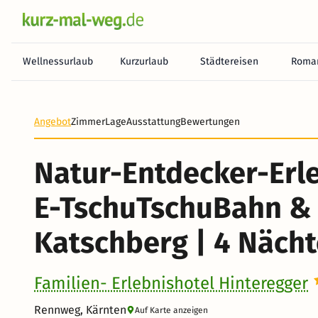
Wellnessurlaub
Kurzurlaub
Städtereisen
Roman
Heute noch keine Zahlung erforderlich! Zahlen Sie b
Angebot
Zimmer
Lage
Ausstattung
Bewertungen
Natur-Entdecker-Erle
E-TschuTschuBahn &
Katschberg | 4 Nächt
Familien- Erlebnishotel Hinteregger
Rennweg, Kärnten
Auf Karte anzeigen