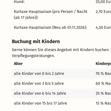
Hund:
25,00 Eu
Spezialitäten. Der großzügige Buffet-Bereich bietet üb
Zuspeisen, Suppen, Saucen und Beilagen. Und dass auc
Kurtaxe Hauptsaison (pro Person / Nacht
2,70 Eur
Küche hergeben, versteht sich in Österreich, dem Land der Mehlspeise
(ab 17 Jahre)):
Wellness-Oase mit 1500 m²: Riesen-Schwimmbad (14 x 1
Rutsche von Pool zu Pool (34 Grad) - auf 1650 Metern m
Kurtaxe Hauptsaison (Neu ab 01.11.2026):
4,50 Eur
Erlebnis-Saunawelt - die Holz-Lärchensauna, Inhalatio
Vip-Duschen, Solebecken (36 Grad), Kräutersauna, Scha
Buchung mit Kindern
und Relaxinsel mit Kuschelnestern gehören ebenso zur
Gerne können Sie dieses Angebot mit Kindern buchen.
geheizte Wasserbetten, Relax-Liegen und das professionell ge
Verpflegungsleistungen.
direkt an der Piste: 100 % aller Pisten können beschne
darunter die "Streif" Kärntens - die sogenannte Dirett
Alter
Kinderp
hochmoderne Lifte, darunter zwei 6er- und eine 4er-Ses
alle Kinder von 0 bis 2 Jahre
70 % Nac
Nachtschilauf und Schischulen mit Schikindergärten. Auch abseits der Pisten gibt es viel zu erleben:
Schneeschuhwanderungen, Pferde-Winter-Trekking, Ski-J
alle Kinder von 3 bis 5 Jahre
60 % Nac
Langlaufen (Einstieg direkt vorm Haus ca. 6 km lang), Schiverleih, Rodelba
über den Katschberg, Panoramawanderungen,Volleybal
alle Kinder von 6 bis 14 Jahre
35 % Nac
Wanderungen, Kinderprogramm mit Indianersafari, Abe
alle Kinder von 15 bis 17 Jahre
15 % Nac
Golfen, Klettern, Rafting, Wasserschi,…