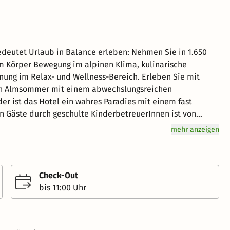
deutet Urlaub in Balance erleben: Nehmen Sie in 1.650
m Körper Bewegung im alpinen Klima, kulinarische
ung im Relax- und Wellness-Bereich. Erleben Sie mit
hen Almsommer mit einem abwechslungsreichen
er ist das Hotel ein wahres Paradies mit einem fast
en Gäste durch geschulte KinderbetreuerInnen ist von
so kostenlos, wie die Benutzung der Krabbelstube. Das
mehr anzeigen
ind in Doppelzimmer "Standard", Doppelzimmer für 2-3
 unsere Appartementzimmer mit 2 getrennten
: Bad oder Dusche/WC, Telefon, SAT-TV, Radio und
Check-Out
r hungrig ist, auf den wartet unser Mittagssnack und am
bis 11:00 Uhr
r Kuchen. Der kulinarische Höhepunkt des Tages ist das
küche köstliche Spezialitäten zubereitet; so etwa
eichische Klassiker und Kärntner oder Italienische