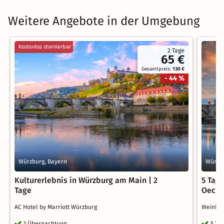
Weitere Angebote in der Umgebung
Kostenlos stornierbar
2 Tage
65 €
Gesamtpreis:
130 €
- 44 %
Würzburg, Bayern
Würzbu
Kulturerlebnis in Würzburg am Main | 2
5 Tag
Tage
Oechs
AC Hotel by Marriott Würzburg
Weinho
1 Übernachtung
5 Ta