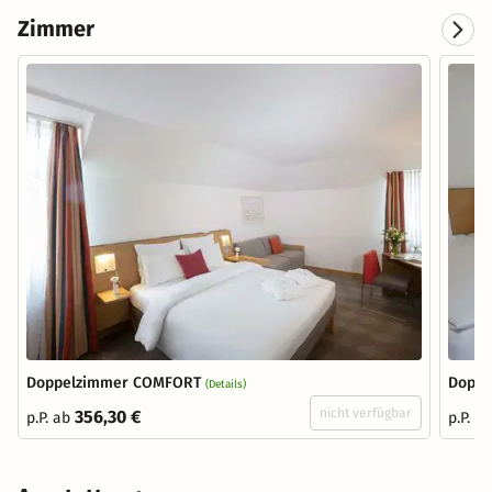
Zimmer
Doppelzimmer COMFORT
Doppe
(Details)
nicht verfügbar
356,30 €
p.P. ab
p.P. a