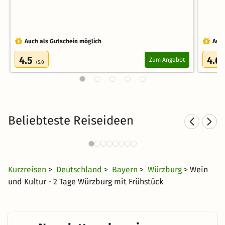
Auch als Gutschein möglich
Auch
4.5
4.6
Zum Angebot
/5.0
Beliebteste Reiseideen
Städtereisen nach Würzburg
78 Angebote
32 €
ab
Kurzreisen
>
Deutschland
>
Bayern
>
Würzburg
> Wein
und Kultur - 2 Tage Würzburg mit Frühstück