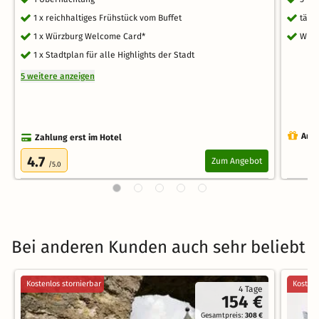
1 x reichhaltiges Frühstück vom Buffet
tägl
1 x Würzburg Welcome Card*
WLA
1 x Stadtplan für alle Highlights der Stadt
5 weitere anzeigen
Auch
Zahlung erst im Hotel
4.7
Zum Angebot
/5.0
Bei anderen Kunden auch sehr beliebt
Kostenlos stornierbar
Kostenl
4 Tage
154 €
Gesamtpreis:
308 €