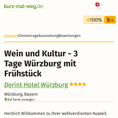
0
+ 107 Fotos
3 Tage
100%
5
177 €
/5
-46%
Angebot
Zimmer
Lage
Ausstattung
Bewertungen
Wein und Kultur - 3
Tage Würzburg mit
Frühstück
Dorint Hotel Würzburg
Würzburg, Bayern
Auf Karte anzeigen
Herzlich Willkommen zu Ihrer wohlverdienten Auszeit.