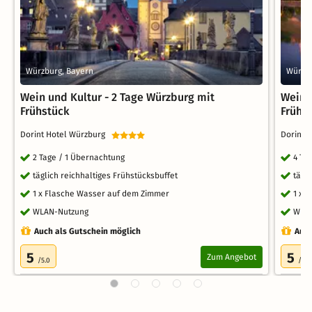
Würzburg, Bayern
Würzbu
Wein und Kultur - 2 Tage Würzburg mit
Wein 
Frühstück
Frühs
Dorint Hotel Würzburg
Dorint 
2 Tage / 1 Übernachtung
4 Ta
täglich reichhaltiges Frühstücksbuffet
tägl
1 x Flasche Wasser auf dem Zimmer
1 x 
WLAN-Nutzung
WLA
Auch als Gutschein möglich
Auch
5
5
Zum Angebot
/5.0
/5.0