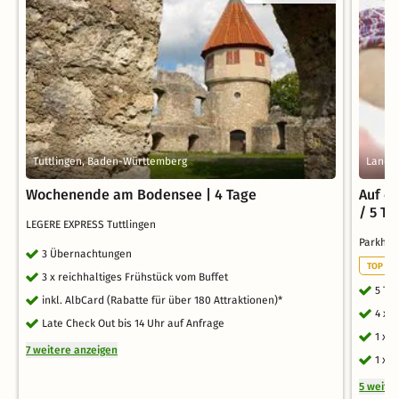
Tuttlingen, Baden-Württemberg
Landau
Wochenende am Bodensee | 4 Tage
Auf ei
/ 5 Ta
LEGERE EXPRESS Tuttlingen
Parkho
3 Übernachtungen
TOP WE
3 x reichhaltiges Frühstück vom Buffet
5 Ta
inkl. AlbCard (Rabatte für über 180 Attraktionen)*
4 x 
Late Check Out bis 14 Uhr auf Anfrage
1 x 
7 weitere anzeigen
1 x 
5 weite