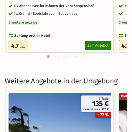
4 x Abendessen im Rahmen der Verwöhnpension*
3 x 
1 x Kranich-Bootsfahrt vom Bodden aus
1 x 
8 weitere anzeigen
5 weite
Zahlung erst im Hotel
Zahl
4.7
4.7
Zum Angebot
/5.0
/
Weitere Angebote in der Umgebung
Kostenl
3 Tage
135 €
Gesamtpreis:
270 €
- 77 %