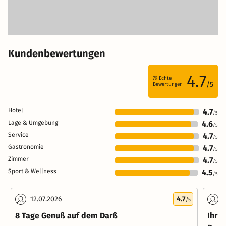
Kundenbewertungen
4.7
79
Echte
/5
Bewertungen
Hotel
4.7
/5
Lage & Umgebung
4.6
/5
Service
4.7
/5
Gastronomie
4.7
/5
Zimmer
4.7
/5
Sport & Wellness
4.5
/5
12.07.2026
4.7
2
/5
8 Tage Genuß auf dem Darß
Ihr 