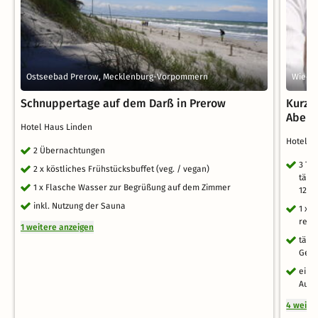
Ostseebad Prerow, Mecklenburg-Vorpommern
Wieck
Schnuppertage auf dem Darß in Prerow
Kurzur
Aben
Hotel Haus Linden
Hotel H
2 Übernachtungen
3 Ta
2 x köstliches Frühstücksbuffet (veg. / vegan)
tägl
1 x Flasche Wasser zur Begrüßung auf dem Zimmer
12 U
inkl. Nutzung der Sauna
1 x 
regi
1 weitere anzeigen
tägl
Gesu
ein 
Aufe
4 weite