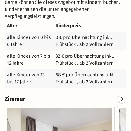
Gerne können Sie dieses Angebot mit Kindern buchen.
willkommen in unserer eigenen kleinen Welt und freuen
Kinder erhalten die unten angegebenen
uns darauf, Ihnen ein Zimmer in unserem Hause
Verpflegungsleistungen.
bereitzuhalten.
Alter
Kinderpreis
alle Kinder von 0 bis
0 € pro Übernachtung inkl.
6 Jahre
Frühstück , ab 2 Vollzahlern
alle Kinder von 7 bis
32 € pro Übernachtung inkl.
12 Jahre
Frühstück , ab 2 Vollzahlern
alle Kinder von 13
68 € pro Übernachtung inkl.
bis 17 Jahre
Frühstück , ab 2 Vollzahlern
Zimmer