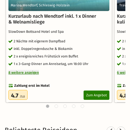
Marina Wendtorf, Schleswig-Holstein
Travem
Kurzurlaub nach Wendtorf inkl. 1 x Dinner
Kurze
& Welnamisliege
kulin
SlowDown Bottsand Hotel und Spa
SlowDo
2 Nächte mit eigenem Dampfbad
2 Nä
inkl. Doppelregendusche & Biokamin
inkl
2 x ereignisreiches Frühstück vom Buffet
2 x 
1 x 3-Gang-Dinner am Anreisetag, um 18:00 Uhr
1 x 
8 weitere anzeigen
6 weite
Zahlung erst im Hotel
Zahl
4.7
4.8
Zum Angebot
/5.0