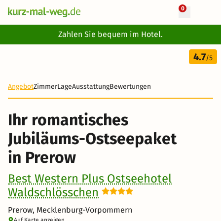
0
+ 31 Fotos
Zahlen Sie bequem im Hotel.
4 Tage
4.7
441 €
/5
-30%
Angebot
Zimmer
Lage
Ausstattung
Bewertungen
Ihr romantisches
Jubiläums-Ostseepaket
in Prerow
Best Western Plus Ostseehotel
Waldschlösschen
Prerow, Mecklenburg-Vorpommern
Auf Karte anzeigen