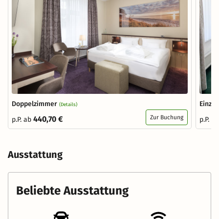
Doppelzimmer
Einze
(Details)
Zur Buchung
440,70 €
p.P. ab
p.P. a
Ausstattung
Beliebte Ausstattung