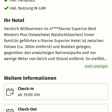
inkl. Parkplatz
inkl. Nutzung W-LAN
Ihr Hotel
Herzlich Willkommen im 4****Sterne Superior Best
Western Plus Ostseehotel Waldschlösschen! Unser
familiär geführtes 4-Sterne Superior Hotel ist zwischen
Ostsee (ca. 300m entfernt) und Bodden gelegen,
gegenüber des urwüchsigen Nationalparks und nur
wenige Meter von Deich und Strand entfernt. So vielfältig
wie unsere Leistungen, so individuell sind unsere
mehr anzeigen
Zimmer. Unsere Zimmer sind auf 3 Häuser verteilt. Das
Haupthaus, das Alte und Neue Gartenhaus befinden sich
Weitere Informationen
auf einem parkähnlichen Grundstück. In unserem
Restaurant Titania und im Bistro CP1, welche sich im
Check-In
Haupthaus befinden, verwöhnen wir Sie mit
ab 15:00 Uhr
kulinarischen Höhepunkten unserer frischen regionalen
Küche. In unserem 520qm großen Wellnessbereich
Check-Out