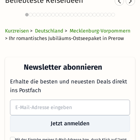
Beliebteste Reiseideen
Familienurlaub an der Ostsee
1651 Angebote
35 €
ab
Kurzreisen
>
Deutschland
>
Mecklenburg-Vorpommern
> Ihr romantisches Jubiläums-Ostseepaket in Prerow
Newsletter abonnieren
Erhalte die besten und neuesten Deals direkt
ins Postfach
Jetzt anmelden
Mit der Eingabe meiner E-Mail-Adresse bzw. durch Klick auf "Jetzt