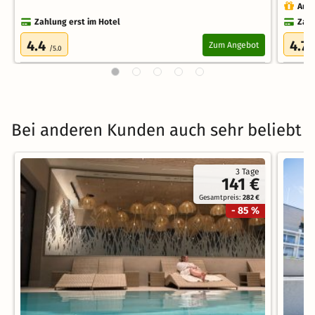
Auch
Zahlung erst im Hotel
Zahl
4.4
4.7
Zum Angebot
/5.0
/
Bei anderen Kunden auch sehr beliebt
3 Tage
141 €
Gesamtpreis:
282 €
- 85 %