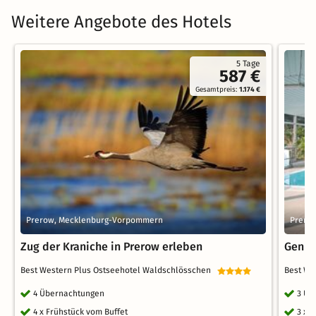
Weitere Angebote des Hotels
5 Tage
587 €
Gesamtpreis:
1.174 €
Prerow, Mecklenburg-Vorpommern
Prero
Zug der Kraniche in Prerow erleben
Genuß
Best Western Plus Ostseehotel Waldschlösschen
Best We
4 Übernachtungen
3 Üb
4 x Frühstück vom Buffet
3 x 